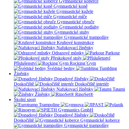
Gymnastické koberce
Gymnastické koně
Gymnastické kužele
Gymnastické míče
Gymnastické obruče
Gymnastické podlahy
Gymnastické stuhy
Gymnastické trampolíny
Kruhové konstrukce
Nafukovací žíněnky
Odrazové můstky
Parkour
Přeskokové stoly
Příslušenství
Rocking´Gym
Švédské bedny
Tumbling
Žíněnky
Dopadové žíněnky
Doskočiště
Doskočiště interiér
Nafukovací žíněnky
Tatami
Žíněnky
RinoSet®
Školní sport
Dopadové žíněnky
Doskočiště
Gymnastické koberce
Gymnastické trampolíny