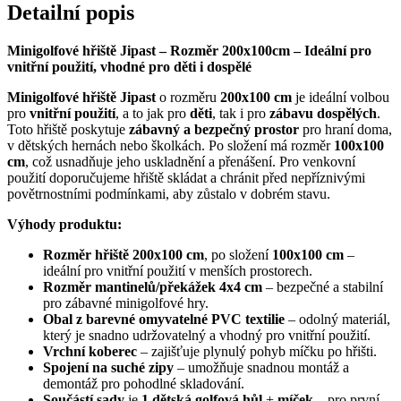
Detailní popis
Minigolfové hřiště Jipast – Rozměr 200x100cm – Ideální pro
vnitřní použití, vhodné pro děti i dospělé
Minigolfové hřiště Jipast
o rozměru
200x100 cm
je ideální volbou
pro
vnitřní použití
, a to jak pro
děti
, tak i pro
zábavu dospělých
.
Toto hřiště poskytuje
zábavný a bezpečný prostor
pro hraní doma,
v dětských hernách nebo školkách. Po složení má rozměr
100x100
cm
, což usnadňuje jeho uskladnění a přenášení. Pro venkovní
použití doporučujeme hřiště skládat a chránit před nepříznivými
povětrnostními podmínkami, aby zůstalo v dobrém stavu.
Výhody produktu:
Rozměr hřiště 200x100 cm
, po složení
100x100 cm
–
ideální pro vnitřní použití v menších prostorech.
Rozměr mantinelů/překážek 4x4 cm
– bezpečné a stabilní
pro zábavné minigolfové hry.
Obal z barevné omyvatelné PVC textilie
– odolný materiál,
který je snadno udržovatelný a vhodný pro vnitřní použití.
Vrchní koberec
– zajišťuje plynulý pohyb míčku po hřišti.
Spojení na suché zipy
– umožňuje snadnou montáž a
demontáž pro pohodlné skladování.
Součástí sady
je
1 dětská golfová hůl
+
míček
– pro první