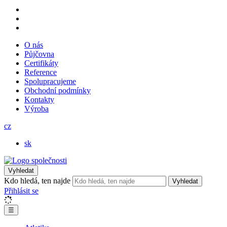
O nás
Půjčovna
Certifikáty
Reference
Spolupracujeme
Obchodní podmínky
Kontakty
Výroba
cz
sk
Vyhledat
Kdo hledá, ten najde
Vyhledat
Přihlásit se
☰