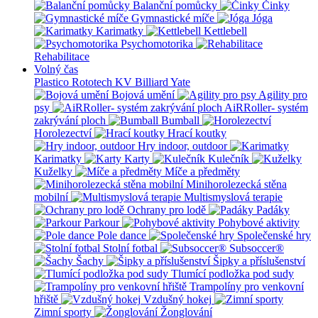
Balanční pomůcky
Činky
Gymnastické míče
Jóga
Karimatky
Kettlebell
Psychomotorika
Rehabilitace
Volný čas
Plastico Rototech
KV Billiard
Yate
Bojová umění
Agility pro
psy
AiRRoller- systém
zakrývání ploch
Bumball
Horolezectví
Hrací koutky
Hry indoor, outdoor
Karimatky
Karty
Kulečník
Kuželky
Míče a předměty
Minihorolezecká stěna
mobilní
Multismyslová terapie
Ochrany pro lodě
Padáky
Parkour
Pohybové aktivity
Pole dance
Společenské hry
Stolní fotbal
Subsoccer®
Šachy
Šipky a příslušenství
Tlumící podložka pod sudy
Trampolíny pro venkovní
hřiště
Vzdušný hokej
Zimní sporty
Žonglování