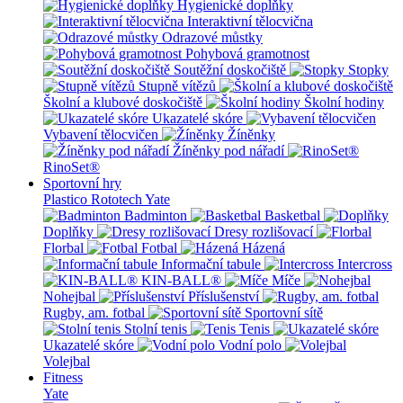
Hygienické doplňky
Interaktivní tělocvična
Odrazové můstky
Pohybová gramotnost
Soutěžní doskočiště
Stopky
Stupně vítězů
Školní a klubové doskočiště
Školní hodiny
Ukazatelé skóre
Vybavení tělocvičen
Žíněnky
Žíněnky pod nářadí
RinoSet®
Sportovní hry
Plastico Rototech
Yate
Badminton
Basketbal
Doplňky
Dresy rozlišovací
Florbal
Fotbal
Házená
Informační tabule
Intercross
KIN-BALL®
Míče
Nohejbal
Příslušenství
Rugby, am. fotbal
Sportovní sítě
Stolní tenis
Tenis
Ukazatelé skóre
Vodní polo
Volejbal
Fitness
Yate