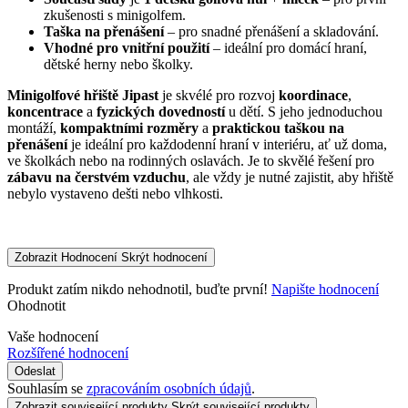
zkušenosti s minigolfem.
Taška na přenášení
– pro snadné přenášení a skladování.
Vhodné pro vnitřní použití
– ideální pro domácí hraní,
dětské herny nebo školky.
Minigolfové hřiště Jipast
je skvélé pro rozvoj
koordinace
,
koncentrace
a
fyzických dovedností
u dětí. S jeho jednoduchou
montáží,
kompaktními rozměry
a
praktickou taškou na
přenášení
je ideální pro každodenní hraní v interiéru, ať už doma,
ve školkách nebo na rodinných oslavách. Je to skvělé řešení pro
zábavu na čerstvém vzduchu
, ale vždy je nutné zajistit, aby hřiště
nebylo vystaveno dešti nebo vlhkosti.
Zobrazit Hodnocení
Skrýt hodnocení
Produkt zatím nikdo nehodnotil, buďte první!
Napište hodnocení
Ohodnotit
Vaše hodnocení
Rozšířené hodnocení
Odeslat
Souhlasím se
zpracováním osobních údajů
.
Zobrazit související produkty
Skrýt související produkty