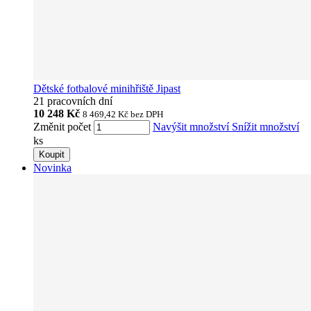
Dětské fotbalové minihřiště Jipast
21 pracovních dní
10 248 Kč
8 469,42 Kč
bez DPH
Změnit počet
Navýšit množství
Snížit množství
ks
Koupit
Novinka