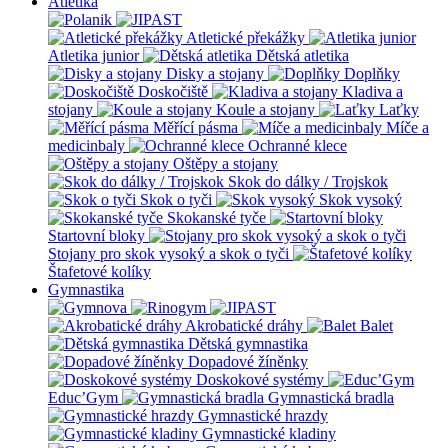
Atletika
Atletické překážky
Atletika junior
Dětská atletika
Disky a stojany
Doplňky
Doskočiště
Kladiva a
stojany
Koule a stojany
Laťky
Měřící pásma
Míče a
medicinbaly
Ochranné klece
Oštěpy a stojany
Skok do dálky / Trojskok
Skok o tyči
Skok vysoký
Skokanské tyče
Startovní bloky
Stojany pro skok vysoký a skok o tyči
Štafetové kolíky
Gymnastika
Akrobatické dráhy
Balet
Dětská gymnastika
Dopadové žíněnky
Doskokové systémy
Educ’Gym
Gymnastická bradla
Gymnastické hrazdy
Gymnastické kladiny