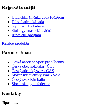
Nejprodávanější
Ultralehká žíněnka 200x100x6cm
Dětská atletická sada
Gymnastický koberec
Stuha gymnastická cvičná 4m
RinoSet® program
Katalog produktů
Partneři Jipast
Česká asociace Sport pro všechny
Česká obec sokolská - ČOS
Český atletický svaz - ČAS
Slovenský atletický zväz
- SAZ
Český svaz Kin-ballu
Slovenská gym. federace
Kontakty
Jipast a.s.