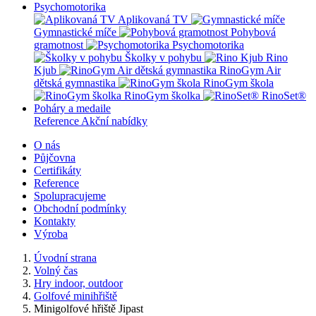
Psychomotorika
Aplikovaná TV
Gymnastické míče
Pohybová
gramotnost
Psychomotorika
Školky v pohybu
Rino
Kjub
RinoGym Air
dětská gymnastika
RinoGym škola
RinoGym školka
RinoSet®
Poháry a medaile
Reference
Akční nabídky
O nás
Půjčovna
Certifikáty
Reference
Spolupracujeme
Obchodní podmínky
Kontakty
Výroba
Úvodní strana
Volný čas
Hry indoor, outdoor
Golfové minihřiště
Minigolfové hřiště Jipast