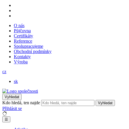
O nás
Půjčovna
Certifikáty
Reference
Spolupracujeme
Obchodní podmínky
Kontakty
Výroba
cz
sk
Vyhledat
Kdo hledá, ten najde
Vyhledat
Přihlásit se
☰