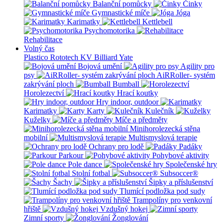
Balanční pomůcky
Činky
Gymnastické míče
Jóga
Karimatky
Kettlebell
Psychomotorika
Rehabilitace
Volný čas
Plastico Rototech
KV Billiard
Yate
Bojová umění
Agility pro
psy
AiRRoller- systém
zakrývání ploch
Bumball
Horolezectví
Hrací koutky
Hry indoor, outdoor
Karimatky
Karty
Kulečník
Kuželky
Míče a předměty
Minihorolezecká stěna
mobilní
Multismyslová terapie
Ochrany pro lodě
Padáky
Parkour
Pohybové aktivity
Pole dance
Společenské hry
Stolní fotbal
Subsoccer®
Šachy
Šipky a příslušenství
Tlumící podložka pod sudy
Trampolíny pro venkovní
hřiště
Vzdušný hokej
Zimní sporty
Žonglování