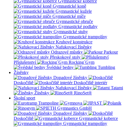
Gymnastické koberce
Gymnastické koně
Gymnastické kužele
Gymnastické míče
Gymnastické obruče
Gymnastické podlahy
Gymnastické stuhy
Gymnastické trampolíny
Kruhové konstrukce
Nafukovací žíněnky
Odrazové můstky
Parkour
Přeskokové stoly
Příslušenství
Rocking´Gym
Švédské bedny
Tumbling
Žíněnky
Dopadové žíněnky
Doskočiště
Doskočiště interiér
Nafukovací žíněnky
Tatami
Žíněnky
RinoSet®
Školní sport
Dopadové žíněnky
Doskočiště
Gymnastické koberce
Gymnastické trampolíny