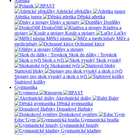
Atletika
Atletické překážky
Atletika junior
Dětská atletika
Disky a stojany
Doplňky
Doskočiště
Kladiva a
stojany
Koule a stojany
Laťky
Měřící pásma
Míče a
medicinbaly
Ochranné klece
Oštěpy a stojany
Skok do dálky / Trojskok
Skok o tyči
Skok vysoký
Skokanské tyče
Startovní bloky
Stojany pro skok vysoký a skok o tyči
Štafetové kolíky
Gymnastika
Akrobatické dráhy
Balet
Dětská gymnastika
Dopadové žíněnky
Doskokové systémy
Educ’Gym
Gymnastická bradla
Gymnastické hrazdy
Gymnastické kladiny