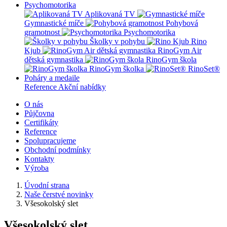
Psychomotorika
Aplikovaná TV
Gymnastické míče
Pohybová
gramotnost
Psychomotorika
Školky v pohybu
Rino
Kjub
RinoGym Air
dětská gymnastika
RinoGym škola
RinoGym školka
RinoSet®
Poháry a medaile
Reference
Akční nabídky
O nás
Půjčovna
Certifikáty
Reference
Spolupracujeme
Obchodní podmínky
Kontakty
Výroba
Úvodní strana
Naše čerstvé novinky
Všesokolský slet
Všesokolský slet