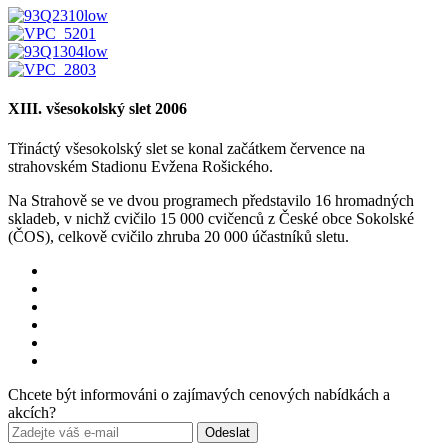
XIII. všesokolský slet 2006
Třináctý všesokolský slet se konal začátkem července na
strahovském Stadionu Evžena Rošického.
Na Strahově se ve dvou programech představilo 16 hromadných
skladeb, v nichž cvičilo 15 000 cvičenců z České obce Sokolské
(ČOS), celkově cvičilo zhruba 20 000 účastníků sletu.
Chcete být informováni o zajímavých cenových nabídkách a
akcích?
Odeslat