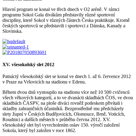
Hlavní program se konal ve třech dnech v O2 aréně. V rámci
programu Sokol Gala divákům představily různé sportovní
disciplíny, které Sokol v různých částech Česka praktikuje. Kromě
českých sportovců se představili i sportovci z Dánska, Kanady a
Slovinska.
XV. všesokolský slet 2012
Patnáctý všesokolský slet se konal ve dnech 1. až 6. července 2012
v Praze na Vršovicích na stadionu v Edenu.
Během dvou dnů vystoupilo na stadionu více než 10 500 cvičenců
všech věkových kategorií, a to ve dvanácti skladbách ČOS, ve dvou
skladbách ČASPV, na ploše diváci rovněž potleskem přivítali i
skladby zahraničních účastníků. Bezprostředně mu předcházely
slety župní v Českých Budějovicích, Olomouce, Brně, Voticích,
Roudnici a dalších městech v průběhu června 2012. XV.
všesokolský slet byl vyvrcholením oslav 150. výročí založení
Sokola, který byl založen v roce 1862.