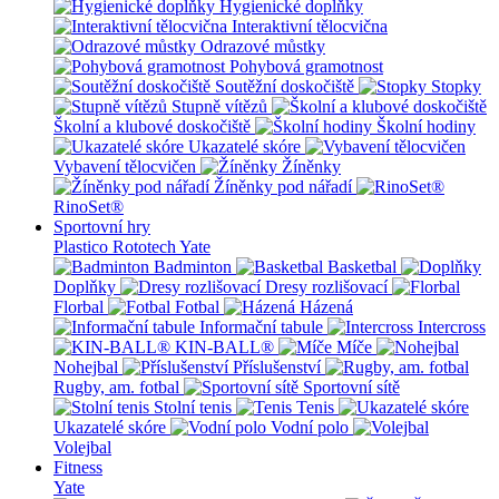
Hygienické doplňky
Interaktivní tělocvična
Odrazové můstky
Pohybová gramotnost
Soutěžní doskočiště
Stopky
Stupně vítězů
Školní a klubové doskočiště
Školní hodiny
Ukazatelé skóre
Vybavení tělocvičen
Žíněnky
Žíněnky pod nářadí
RinoSet®
Sportovní hry
Plastico Rototech
Yate
Badminton
Basketbal
Doplňky
Dresy rozlišovací
Florbal
Fotbal
Házená
Informační tabule
Intercross
KIN-BALL®
Míče
Nohejbal
Příslušenství
Rugby, am. fotbal
Sportovní sítě
Stolní tenis
Tenis
Ukazatelé skóre
Vodní polo
Volejbal
Fitness
Yate