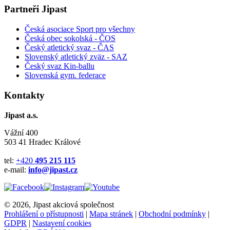
Partneři Jipast
Česká asociace Sport pro všechny
Česká obec sokolská - ČOS
Český atletický svaz - ČAS
Slovenský atletický zväz
- SAZ
Český svaz Kin-ballu
Slovenská gym. federace
Kontakty
Jipast a.s.
Vážní 400
503 41 Hradec Králové
tel:
+420
495 215 115
e-mail:
info@jipast.cz
© 2026, Jipast akciová společnost
Prohlášení o přístupnosti
|
Mapa stránek
|
Obchodní podmínky
|
GDPR
|
Nastavení cookies