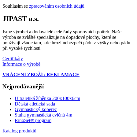
Souhlasím se
zpracováním osobních údajů
.
JIPAST a.s.
Jsme výrobci a dodavatelé celé řady sportovních potřeb. Naše
výroba se zvláště specializuje na dopadové plochy, které se
používají všude tam, kde hrozí nebezpečí pádu z výšky nebo pádu
při vysoké rychlosti.
Certifikáty
Informace o výrobě
VRÁCENÍ ZBOŽÍ / REKLAMACE
Nejprodávanější
Ultralehká žíněnka 200x100x6cm
Dětská atletická sada
Gymnastický koberec
Stuha gymnastická cvičná 4m
RinoSet® program
Katalog produktů