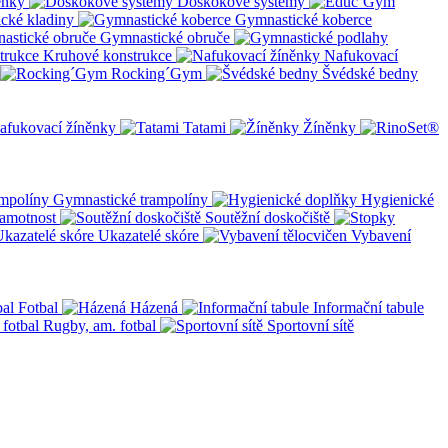
ěnky
Doskokové systémy
cké kladiny
Gymnastické koberce
Gymnastické obruče
Kruhové konstrukce
Nafukovací
Rocking´Gym
Švédské bedny
afukovací žíněnky
Tatami
Žíněnky
Gymnastické trampolíny
Hygienické
amotnost
Soutěžní doskočiště
Ukazatelé skóre
Vybavení
Fotbal
Házená
Informační tabule
Rugby, am. fotbal
Sportovní sítě