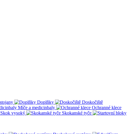
stojany
Doplňky
Doskočiště
Míče a medicinbaly
Ochranné klece
Skok vysoký
Skokanské tyče