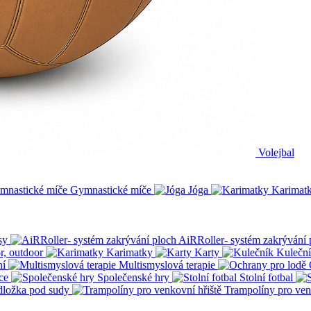
Volejbal
Gymnastické míče
Jóga
Karimat
sy
AiRRoller- systém zakrývání 
r, outdoor
Karimatky
Karty
Kulečn
ní
Multismyslová terapie
ce
Společenské hry
Stolní fotbal
dložka pod sudy
Trampolíny pro ven