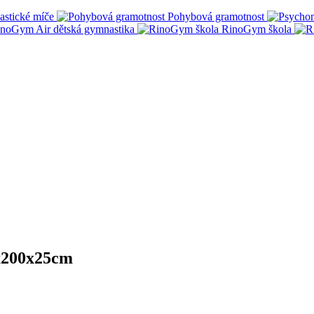
stické míče
Pohybová gramotnost
noGym Air dětská gymnastika
RinoGym škola
0x200x25cm