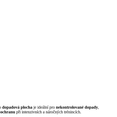
to
dopadová plocha
je ideální pro
nekontrolované dopady
,
a
ochranu
při intenzivních a náročných trénincích.