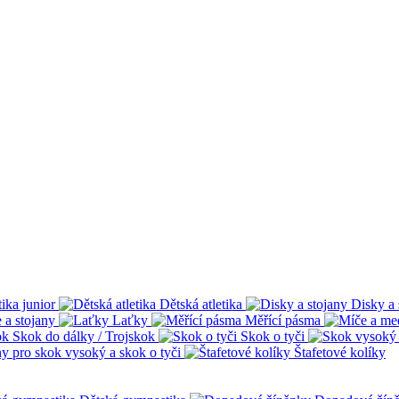
tika junior
Dětská atletika
Disky a 
 a stojany
Laťky
Měřící pásma
Skok do dálky / Trojskok
Skok o tyči
ny pro skok vysoký a skok o tyči
Štafetové kolíky