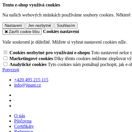
Tento e-shop využívá cookies
Na našich webových stránkách používáme soubory cookies. Některé z n
Nastavení
Jen nezbytné
Souhlasím
Cookies nastavení
Zavřít cookie lištu
Vaše soukromí je důležité. Můžete si vybrat nastavení cookies níže.
Cookies nezbytné pro využívání e-shopu
Toto nastavení nelze 
Marketingové cookies
Díky těmto cookies můžeme zlepšovat výko
Analytické cookies
Tyto cookies nám pomáhají pochopit, jak e-s
Potvrzuji
+420 495 215 115
info@jipast.cz
O nás
Půjčovna
Certifikáty
Reference