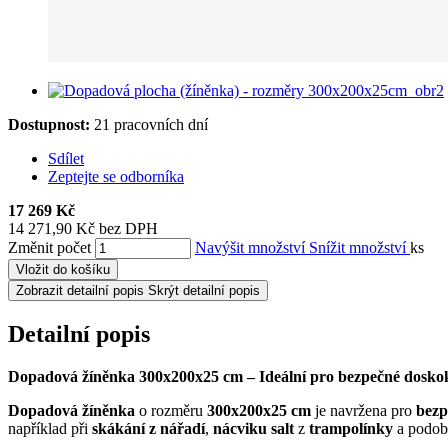
Dostupnost:
21 pracovních dní
Sdílet
Zeptejte se odborníka
17 269 Kč
14 271,90 Kč bez DPH
Změnit počet
Navýšit množství
Snížit množství
ks
Vložit do košíku
Zobrazit detailní popis
Skrýt detailní popis
Detailní popis
Dopadová žíněnka 300x200x25 cm – Ideální pro bezpečné doskok
Dopadová žíněnka
o rozměru
300x200x25 cm
je navržena pro
bezp
například při
skákání z nářadí
,
nácviku salt
z
trampolínky
a podob