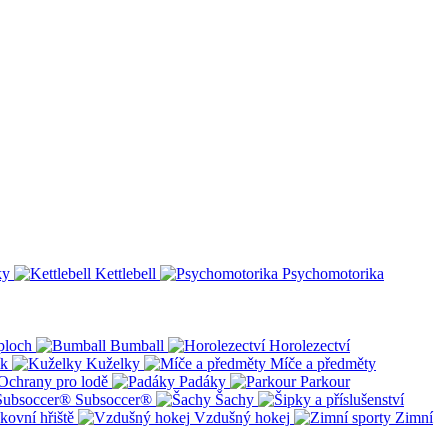
ky
Kettlebell
Psychomotorika
ploch
Bumball
Horolezectví
ík
Kuželky
Míče a předměty
Ochrany pro lodě
Padáky
Parkour
Subsoccer®
Šachy
kovní hřiště
Vzdušný hokej
Zimní