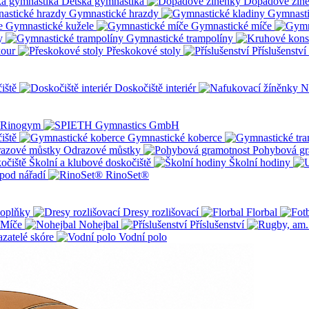
Dětská gymnastika
Dopadové žín
Gymnastické hrazdy
Gymnasti
Gymnastické kužele
Gymnastické míče
y
Gymnastické trampolíny
kour
Přeskokové stoly
Příslušenství
iště
Doskočiště interiér
N
iště
Gymnastické koberce
Odrazové můstky
Pohybová gr
Školní a klubové doskočiště
Školní hodiny
pod nářadí
RinoSet®
oplňky
Dresy rozlišovací
Florbal
Míče
Nohejbal
Příslušenství
zatelé skóre
Vodní polo