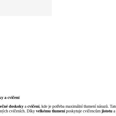
y a cvičení
ečné doskoky
a
cvičení
, kde je potřeba maximální tlumení nárazů. Ta
ných cvičeních. Díky
velkému tlumení
poskytuje cvičencům
jistotu