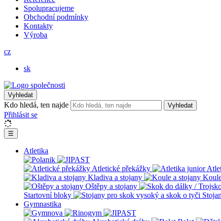
Spolupracujeme
Obchodní podmínky
Kontakty
Výroba
cz
sk
Vyhledat
Kdo hledá, ten najde
Vyhledat
Přihlásit se
☰
Atletika
Atletické překážky
Atle
Kladiva a stojany
Koule
Oštěpy a stojany
Startovní bloky
Stoja
Gymnastika