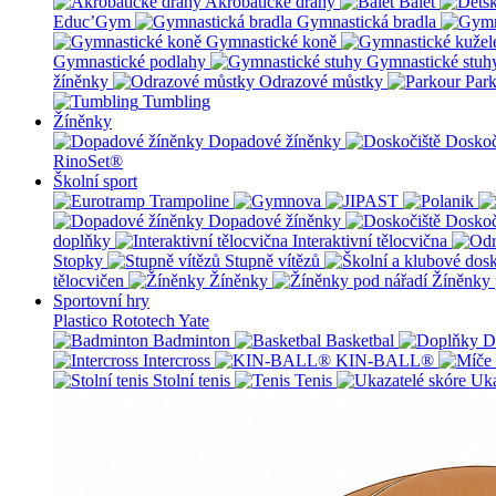
Akrobatické dráhy
Balet
Educ’Gym
Gymnastická bradla
Gymnastické koně
Gymnastické podlahy
Gymnastické stuh
žíněnky
Odrazové můstky
Par
Tumbling
Žíněnky
Dopadové žíněnky
Doskoč
RinoSet®
Školní sport
Dopadové žíněnky
Doskoč
doplňky
Interaktivní tělocvična
Stopky
Stupně vítězů
tělocvičen
Žíněnky
Žíněnky 
Sportovní hry
Plastico Rototech
Yate
Badminton
Basketbal
D
Intercross
KIN-BALL®
Stolní tenis
Tenis
Uka