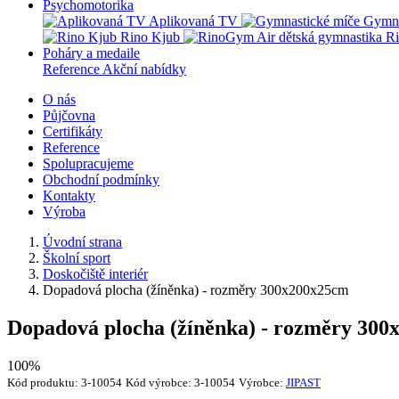
Psychomotorika
Aplikovaná TV
Gymna
Rino Kjub
Ri
Poháry a medaile
Reference
Akční nabídky
O nás
Půjčovna
Certifikáty
Reference
Spolupracujeme
Obchodní podmínky
Kontakty
Výroba
Úvodní strana
Školní sport
Doskočiště interiér
Dopadová plocha (žíněnka) - rozměry 300x200x25cm
Dopadová plocha (žíněnka) - rozměry 30
100%
Kód produktu:
3-10054
Kód výrobce:
3-10054
Výrobce:
JIPAST