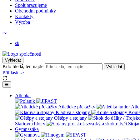
Spolupracujeme
Obchodní podmínky
Kontakty
Výroba
cz
sk
Vyhledat
Kdo hledá, ten najde
Vyhledat
Přihlásit se
☰
Atletika
Atletické překážky
Atle
Kladiva a stojany
Koule
Oštěpy a stojany
Startovní bloky
Stoja
Gymnastika