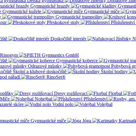
Dětská gymnastika
Dopadové žín
Gymnastické hrazdy
Gymnasti
Gymnastické kužele
Gymnastické míče
y
Gymnastické trampolíny
kour
Přeskokové stoly
Příslušenství
iště
Doskočiště interiér
N
iště
Gymnastické koberce
Odrazové můstky
Pohybová gr
Školní a klubové doskočiště
Školní hodiny
pod nářadí
RinoSet®
oplňky
Dresy rozlišovací
Florbal
Míče
Nohejbal
Příslušenství
zatelé skóre
Vodní polo
Volejbal
Gymnastické míče
Jóga
Karimat