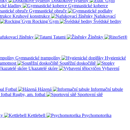
ěnky
Doskokové systémy
cké kladiny
Gymnastické koberce
Gymnastické obruče
Kruhové konstrukce
Nafukovací
Rocking´Gym
Švédské bedny
afukovací žíněnky
Tatami
Žíněnky
Gymnastické trampolíny
Hygienické
amotnost
Soutěžní doskočiště
Ukazatelé skóre
Vybavení
Fotbal
Házená
Informační tabule
Rugby, am. fotbal
Sportovní sítě
ky
Kettlebell
Psychomotorika