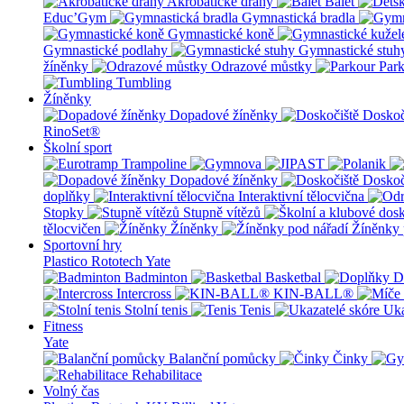
Akrobatické dráhy
Balet
Educ’Gym
Gymnastická bradla
Gymnastické koně
Gymnastické podlahy
Gymnastické stuh
žíněnky
Odrazové můstky
Par
Tumbling
Žíněnky
Dopadové žíněnky
Doskoč
RinoSet®
Školní sport
Dopadové žíněnky
Doskoč
doplňky
Interaktivní tělocvična
Stopky
Stupně vítězů
tělocvičen
Žíněnky
Žíněnky 
Sportovní hry
Plastico Rototech
Yate
Badminton
Basketbal
D
Intercross
KIN-BALL®
Stolní tenis
Tenis
Uka
Fitness
Yate
Balanční pomůcky
Činky
Rehabilitace
Volný čas