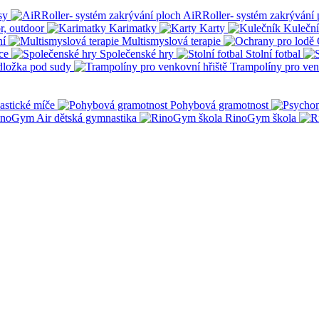
sy
AiRRoller- systém zakrývání 
r, outdoor
Karimatky
Karty
Kulečn
ní
Multismyslová terapie
ce
Společenské hry
Stolní fotbal
dložka pod sudy
Trampolíny pro ven
stické míče
Pohybová gramotnost
noGym Air dětská gymnastika
RinoGym škola