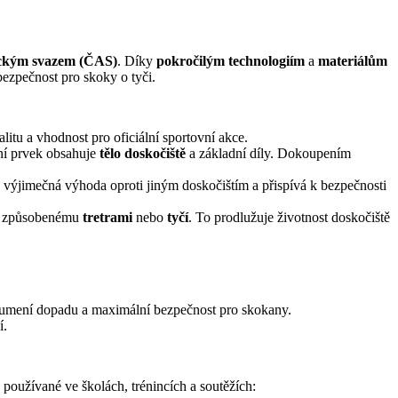
ickým svazem (ČAS)
. Díky
pokročilým technologiím
a
materiálům
bezpečnost pro skoky o tyči.
alitu a vhodnost pro oficiální sportovní akce.
dní prvek obsahuje
tělo doskočiště
a základní díly. Dokoupením
e výjimečná výhoda oproti jiným doskočištím a přispívá k bezpečnosti
ení způsobenému
tretrami
nebo
tyčí
. To prodlužuje životnost doskočiště
 tlumení dopadu a maximální bezpečnost pro skokany.
í.
používané ve školách, trénincích a soutěžích: