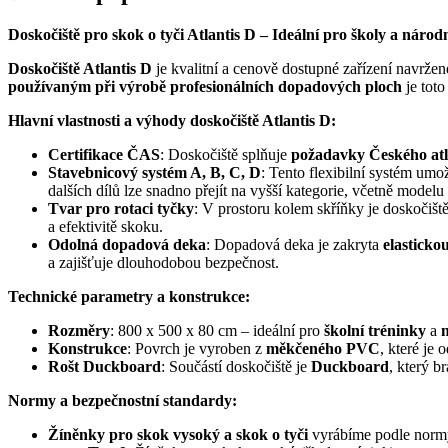
Doskočiště pro skok o tyči Atlantis D – Ideální pro školy a náro
Doskočiště Atlantis D
je kvalitní a cenově dostupné zařízení navrže
používaným při výrobě profesionálních dopadových ploch
je toto
Hlavní vlastnosti a výhody doskočiště Atlantis D:
Certifikace ČAS
: Doskočiště splňuje
požadavky Českého atl
Stavebnicový systém A, B, C, D
: Tento flexibilní systém umo
dalších dílů lze snadno přejít na vyšší kategorie, včetně modelu
Tvar pro rotaci tyčky
: V prostoru kolem skříňky je doskočišt
a efektivitě skoku.
Odolná dopadová deka
: Dopadová deka je zakryta
elasticko
a zajišťuje dlouhodobou bezpečnost.
Technické parametry a konstrukce:
Rozměry
: 800 x 500 x 80 cm – ideální pro
školní tréninky
a
Konstrukce
: Povrch je vyroben z
měkčeného PVC
, které je 
Rošt Duckboard
: Součástí doskočiště je
Duckboard
, který b
Normy a bezpečnostní standardy:
Žíněnky pro skok vysoký a skok o tyči
vyrábíme podle nor