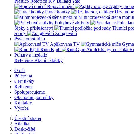
Plastico Rototech
KV Billiard
Yate
Bojová umění
Agility pro p
Hrací koutky
Hry indoo
Minihorolezecká stěna mobil
Pohybové aktivity
Pole dan
Šipky a příslušenství
Tlumící po
sporty
Žonglování
Psychomotorika
Aplikovaná TV
Gymna
Rino Kjub
Ri
Poháry a medaile
Reference
Akční nabídky
O nás
Půjčovna
Certifikáty
Reference
Spolupracujeme
Obchodní podmínky
Kontakty
Výroba
Úvodní strana
Atletika
Doskočiště