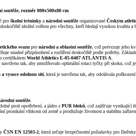
dní soutěže, rozměr 800x500x80 cm
né pro
školní tréninky
a
národní soutěže
organizované
Českým atlet
 doskočiště ideální volbou pro všechny, kteří hledají vysokou kvalitu a 
etického svazu
pro
národní a oblastní soutěže
, což potvrzuje jeho kv
žňuje snadné přizpůsobení a rozšíření doskočiště podle potřeby. Zákla
 s certifikátem
World Athletics E-05-0407 ATLANTIS A
.
ě navrženo tak, aby umožňovalo optimální rotaci tyčky při skoku, což j
u a vysoce odolnou sítí
, která je navržena tak, aby odolávala poškoz
národní soutěže
.
odolné proti opotřebení, a jádro z
PUR bloků
, což zajišťuje vynikající
rání pronikání vlhkosti od země a prodlužuje životnost a stabilitu zařízen
my
ČSN EN 12503-2
, která určuje bezpečnostní požadavky pro žíněnky 