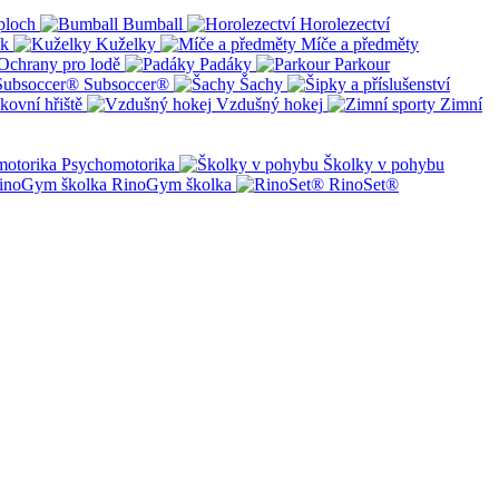
ploch
Bumball
Horolezectví
ík
Kuželky
Míče a předměty
Ochrany pro lodě
Padáky
Parkour
Subsoccer®
Šachy
kovní hřiště
Vzdušný hokej
Zimní
Psychomotorika
Školky v pohybu
RinoGym školka
RinoSet®