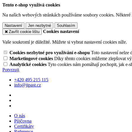
Tento e-shop využívá cookies
Na našich webových stránkách používáme soubory cookies. Některé z n
Nastavení
Jen nezbytné
Souhlasím
Cookies nastavení
Zavřít cookie lištu
Vaše soukromí je důležité. Můžete si vybrat nastavení cookies níže.
Cookies nezbytné pro využívání e-shopu
Toto nastavení nelze 
Marketingové cookies
Díky těmto cookies můžeme zlepšovat výko
Analytické cookies
Tyto cookies nám pomáhají pochopit, jak e-s
Potvrzuji
+420 495 215 115
info@jipast.cz
O nás
Půjčovna
Certifikáty
Reference