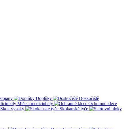
stojany
Doplňky
Doskočiště
Míče a medicinbaly
Ochranné klece
Skok vysoký
Skokanské tyče