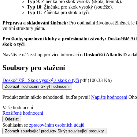
Typ 9
: Žíněnka pro skok vysoký (škola, trénink).
Typ 10
: Žíněnka pro skok vysoký (soutěže).
Typ 11
: Žíněnka pro skok o tyči.
Přeprava a skladování žíněnek:
Pro optimální životnost žíněnek je 
vnitřní struktury jádra.
Pro školy, sportovní kluby a profesionální závody:
Doskočiště Atl
skok o tyči
.
Navštivte náš e-shop pro více informací o
Doskočišti Atlantis D
a dal
Soubory pro stažení
Doskočiště - Skok vysoký a skok o tyči
pdf
(100.33 Kb)
Zobrazit Hodnocení
Skrýt hodnocení
Produkt zatím nikdo nehodnotil, buďte první!
Napište hodnocení
Oho
Vaše hodnocení
Rozšířené hodnocení
Odeslat
Souhlasím se
zpracováním osobních údajů
.
Zobrazit související produkty
Skrýt související produkty