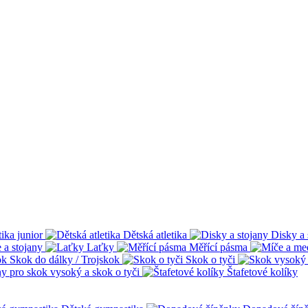
tika junior
Dětská atletika
Disky a 
 a stojany
Laťky
Měřící pásma
Skok do dálky / Trojskok
Skok o tyči
ny pro skok vysoký a skok o tyči
Štafetové kolíky