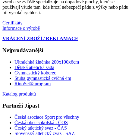
výroba se zvláště specializuje na dopadové plochy, které se
používají všude tam, kde hrozí nebezpečí pádu z výšky nebo pádu
při vysoké rychlosti.
Certifikáty
Informace o výrobě
VRÁCENÍ ZBOŽÍ / REKLAMACE
Nejprodávanější
Ultralehká žíněnka 200x100x6cm
Dětská atletická sada
Gymnastický koberec
Stuha gymnastická cvičná 4m
RinoSet® program
Katalog produktů
Partneři Jipast
Česká asociace Sport pro všechny
Česká obec sokolská - ČOS
Český atletický svaz - ČAS
Slovenský atletický zväz
- SAZ