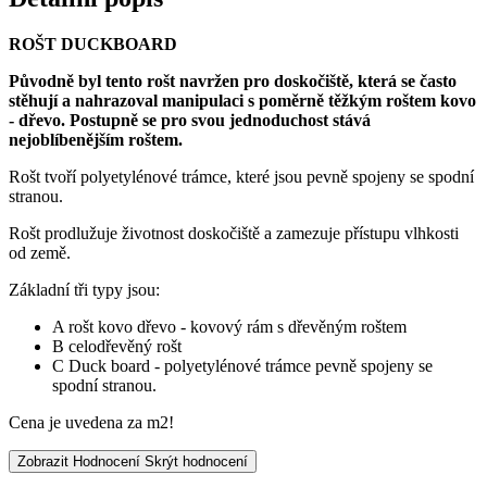
ROŠT DUCKBOARD
Původně byl tento rošt navržen pro doskočiště, která se často
stěhují a nahrazoval manipulaci s poměrně těžkým roštem kovo
- dřevo. Postupně se pro svou jednoduchost stává
nejoblíbenějším roštem.
Rošt tvoří polyetylénové trámce, které jsou pevně spojeny se spodní
stranou.
Rošt prodlužuje životnost doskočiště a zamezuje přístupu vlhkosti
od země.
Základní tři typy jsou:
A rošt kovo dřevo - kovový rám s dřevěným roštem
B celodřevěný rošt
C Duck board - polyetylénové trámce pevně spojeny se
spodní stranou.
Cena je uvedena za m2!
Zobrazit Hodnocení
Skrýt hodnocení