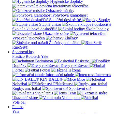
Hygienické doplňky
Interaktivní tělocvična
Odrazové můstky
Pohybová gramotnost
Soutěžní doskočiště
Stopky
Stupně vítězů
Školní a klubové doskočiště
Školní hodiny
Ukazatelé skóre
Vybavení tělocvičen
Žíněnky
Žíněnky pod nářadí
RinoSet®
Sportovní hry
Plastico Rototech
Yate
Badminton
Basketbal
Doplňky
Dresy rozlišovací
Florbal
Fotbal
Házená
Informační tabule
Intercross
KIN-BALL®
Míče
Nohejbal
Příslušenství
Rugby, am. fotbal
Sportovní sítě
Stolní tenis
Tenis
Ukazatelé skóre
Vodní polo
Volejbal
Fitness
Yate