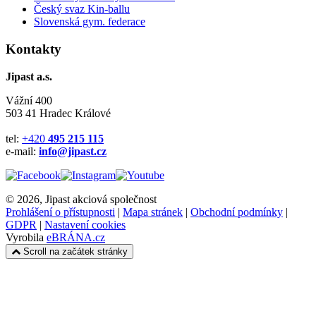
Český svaz Kin-ballu
Slovenská gym. federace
Kontakty
Jipast a.s.
Vážní 400
503 41 Hradec Králové
tel:
+420
495 215 115
e-mail:
info@jipast.cz
© 2026, Jipast akciová společnost
Prohlášení o přístupnosti
|
Mapa stránek
|
Obchodní podmínky
|
GDPR
|
Nastavení cookies
Vyrobila
eBRÁNA.cz
Scroll na začátek stránky