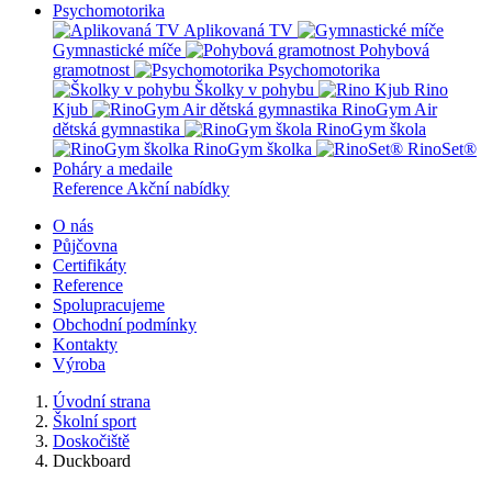
Psychomotorika
Aplikovaná TV
Gymnastické míče
Pohybová
gramotnost
Psychomotorika
Školky v pohybu
Rino
Kjub
RinoGym Air
dětská gymnastika
RinoGym škola
RinoGym školka
RinoSet®
Poháry a medaile
Reference
Akční nabídky
O nás
Půjčovna
Certifikáty
Reference
Spolupracujeme
Obchodní podmínky
Kontakty
Výroba
Úvodní strana
Školní sport
Doskočiště
Duckboard