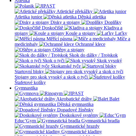
Atletika
Atletické překážky
Atletika junior
Dětská atletika
Disky a stojany
Doplňky
Doskočiště
Kladiva a
stojany
Koule a stojany
Laťky
Měřící pásma
Míče a
medicinbaly
Ochranné klece
Oštěpy a stojany
Skok do dálky / Trojskok
Skok o tyči
Skok vysoký
Skokanské tyče
Startovní bloky
Stojany pro skok vysoký a skok o tyči
Štafetové kolíky
Gymnastika
Akrobatické dráhy
Balet
Dětská gymnastika
Dopadové žíněnky
Doskokové systémy
Educ’Gym
Gymnastická bradla
Gymnastické hrazdy
Gymnastické kladiny