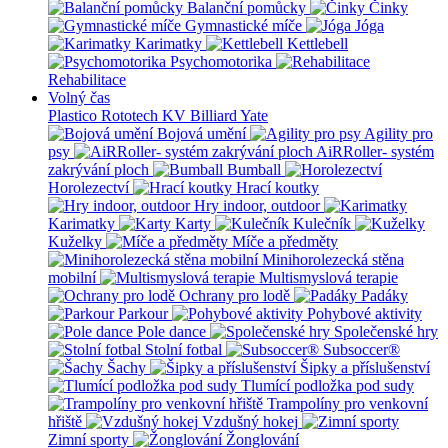
Balanční pomůcky
Činky
Gymnastické míče
Jóga
Karimatky
Kettlebell
Psychomotorika
Rehabilitace
Volný čas
Plastico Rototech
KV Billiard
Yate
Bojová umění
Agility pro
psy
AiRRoller- systém
zakrývání ploch
Bumball
Horolezectví
Hrací koutky
Hry indoor, outdoor
Karimatky
Karty
Kulečník
Kuželky
Míče a předměty
Minihorolezecká stěna
mobilní
Multismyslová terapie
Ochrany pro lodě
Padáky
Parkour
Pohybové aktivity
Pole dance
Společenské hry
Stolní fotbal
Subsoccer®
Šachy
Šipky a příslušenství
Tlumící podložka pod sudy
Trampolíny pro venkovní
hřiště
Vzdušný hokej
Zimní sporty
Žonglování