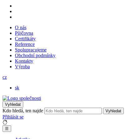
O nás
Půjčovna
Certifikáty
Reference
Spolupracujeme
Obchodní podmínky
Kontakty
Výroba
cz
sk
Vyhledat
Kdo hledá, ten najde
Vyhledat
Přihlásit se
☰