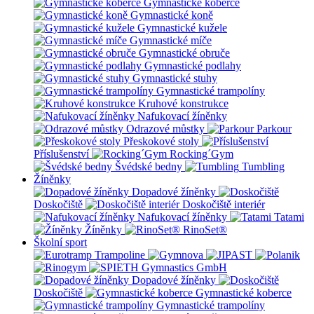
Gymnastické koberce
Gymnastické koně
Gymnastické kužele
Gymnastické míče
Gymnastické obruče
Gymnastické podlahy
Gymnastické stuhy
Gymnastické trampolíny
Kruhové konstrukce
Nafukovací žíněnky
Odrazové můstky
Parkour
Přeskokové stoly
Příslušenství
Rocking´Gym
Švédské bedny
Tumbling
Žíněnky
Dopadové žíněnky
Doskočiště
Doskočiště interiér
Nafukovací žíněnky
Tatami
Žíněnky
RinoSet®
Školní sport
Dopadové žíněnky
Doskočiště
Gymnastické koberce
Gymnastické trampolíny