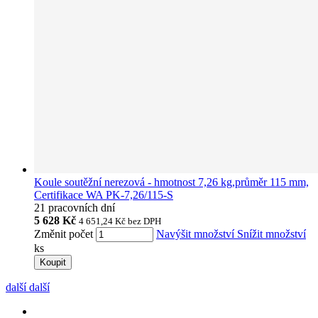
Koule soutěžní nerezová - hmotnost 7,26 kg,průměr 115 mm,
Certifikace WA PK-7,26/115-S
21 pracovních dní
5 628 Kč
4 651,24 Kč
bez DPH
Změnit počet
Navýšit množství
Snížit množství
ks
Koupit
další
další