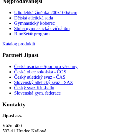
Nejprodávanější
Ultralehká žíněnka 200x100x6cm
Dětská atletická sada
Gymnastický koberec
Stuha gymnastická cvičná 4m
RinoSet® program
Katalog produktů
Partneři Jipast
Česká asociace Sport pro všechny
Česká obec sokolská - ČOS
Český atletický svaz - ČAS
Slovenský atletický zväz
- SAZ
Český svaz Kin-ballu
Slovenská gym. federace
Kontakty
Jipast a.s.
Vážní 400
503 41 Hradec Králové