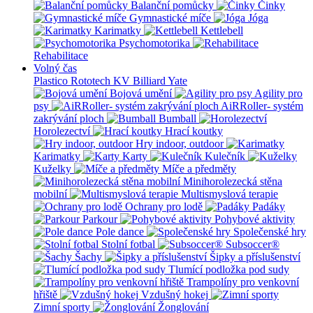
Balanční pomůcky
Činky
Gymnastické míče
Jóga
Karimatky
Kettlebell
Psychomotorika
Rehabilitace
Volný čas
Plastico Rototech
KV Billiard
Yate
Bojová umění
Agility pro
psy
AiRRoller- systém
zakrývání ploch
Bumball
Horolezectví
Hrací koutky
Hry indoor, outdoor
Karimatky
Karty
Kulečník
Kuželky
Míče a předměty
Minihorolezecká stěna
mobilní
Multismyslová terapie
Ochrany pro lodě
Padáky
Parkour
Pohybové aktivity
Pole dance
Společenské hry
Stolní fotbal
Subsoccer®
Šachy
Šipky a příslušenství
Tlumící podložka pod sudy
Trampolíny pro venkovní
hřiště
Vzdušný hokej
Zimní sporty
Žonglování