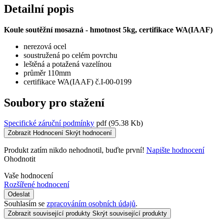
Detailní popis
Koule soutěžní mosazná - hmotnost 5kg, certifikace WA(IAAF)
nerezová ocel
soustružená po celém povrchu
leštěná a potažená vazelínou
průměr 110mm
certifikace WA(IAAF) č.I-00-0199
Soubory pro stažení
Specifické záruční podmínky
pdf
(95.38 Kb)
Zobrazit Hodnocení
Skrýt hodnocení
Produkt zatím nikdo nehodnotil, buďte první!
Napište hodnocení
Ohodnotit
Vaše hodnocení
Rozšířené hodnocení
Odeslat
Souhlasím se
zpracováním osobních údajů
.
Zobrazit související produkty
Skrýt související produkty