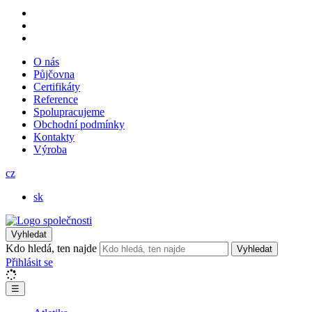
O nás
Půjčovna
Certifikáty
Reference
Spolupracujeme
Obchodní podmínky
Kontakty
Výroba
cz
sk
Vyhledat
Kdo hledá, ten najde
Vyhledat
Přihlásit se
☰