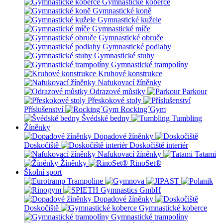
Gymnastické koberce
Gymnastické koně
Gymnastické kužele
Gymnastické míče
Gymnastické obruče
Gymnastické podlahy
Gymnastické stuhy
Gymnastické trampolíny
Kruhové konstrukce
Nafukovací žíněnky
Odrazové můstky
Parkour
Přeskokové stoly
Příslušenství
Rocking´Gym
Švédské bedny
Tumbling
Žíněnky
Dopadové žíněnky
Doskočiště
Doskočiště interiér
Nafukovací žíněnky
Tatami
Žíněnky
RinoSet®
Školní sport
Dopadové žíněnky
Doskočiště
Gymnastické koberce
Gymnastické trampolíny