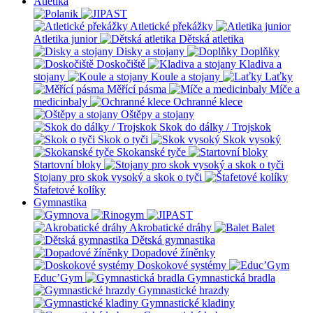
Atletika
Atletické překážky
Atletika junior
Dětská atletika
Disky a stojany
Doplňky
Doskočiště
Kladiva a
stojany
Koule a stojany
Laťky
Měřící pásma
Míče a
medicinbaly
Ochranné klece
Oštěpy a stojany
Skok do dálky / Trojskok
Skok o tyči
Skok vysoký
Skokanské tyče
Startovní bloky
Stojany pro skok vysoký a skok o tyči
Štafetové kolíky
Gymnastika
Akrobatické dráhy
Balet
Dětská gymnastika
Dopadové žíněnky
Doskokové systémy
Educ’Gym
Gymnastická bradla
Gymnastické hrazdy
Gymnastické kladiny