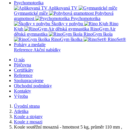
Psychomotorika
Aplikovaná TV
Gymnastické míče
Pohybová
gramotnost
Psychomotorika
Školky v pohybu
Rino
Kjub
RinoGym Air
dětská gymnastika
RinoGym škola
RinoGym školka
RinoSet®
Poháry a medaile
Reference
Akční nabídky
O nás
Půjčovna
Certifikáty
Reference
Spolupracujeme
Obchodní podmínky
Kontakty
Výroba
Úvodní strana
Atletika
Koule a stojany
Koule z mosazi
Koule soutěžní mosazná - hmotnost 5 kg, průměr 110 mm ,