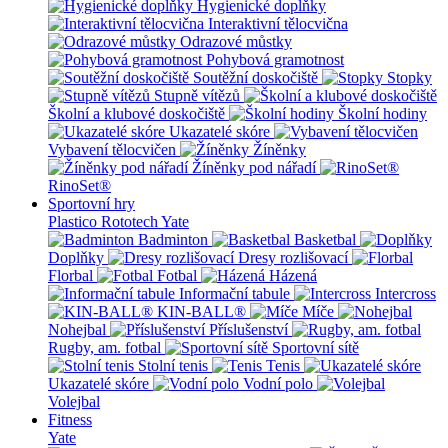
Hygienické doplňky
Interaktivní tělocvična
Odrazové můstky
Pohybová gramotnost
Soutěžní doskočiště
Stopky
Stupně vítězů
Školní a klubové doskočiště
Školní hodiny
Ukazatelé skóre
Vybavení tělocvičen
Žíněnky
Žíněnky pod nářadí
RinoSet®
Sportovní hry
Plastico Rototech
Yate
Badminton
Basketbal
Doplňky
Dresy rozlišovací
Florbal
Fotbal
Házená
Informační tabule
Intercross
KIN-BALL®
Míče
Nohejbal
Příslušenství
Rugby, am. fotbal
Sportovní sítě
Stolní tenis
Tenis
Ukazatelé skóre
Vodní polo
Volejbal
Fitness
Yate