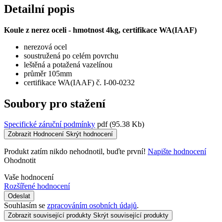
Detailní popis
Koule z nerez oceli - hmotnost 4kg, certifikace WA(IAAF)
nerezová ocel
soustružená po celém povrchu
leštěná a potažená vazelínou
průměr 105mm
certifikace WA(IAAF) č. I-00-0232
Soubory pro stažení
Specifické záruční podmínky
pdf
(95.38 Kb)
Zobrazit Hodnocení
Skrýt hodnocení
Produkt zatím nikdo nehodnotil, buďte první!
Napište hodnocení
Ohodnotit
Vaše hodnocení
Rozšířené hodnocení
Odeslat
Souhlasím se
zpracováním osobních údajů
.
Zobrazit související produkty
Skrýt související produkty