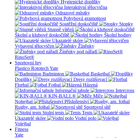
Hygienické doplňky
Interaktivní tělocvična
Odrazové můstky
Pohybová gramotnost
Soutěžní doskočiště
Stopky
Stupně vítězů
Školní a klubové doskočiště
Školní hodiny
Ukazatelé skóre
Vybavení tělocvičen
Žíněnky
Žíněnky pod nářadí
RinoSet®
Sportovní hry
Plastico Rototech
Yate
Badminton
Basketbal
Doplňky
Dresy rozlišovací
Florbal
Fotbal
Házená
Informační tabule
Intercross
KIN-BALL®
Míče
Nohejbal
Příslušenství
Rugby, am. fotbal
Sportovní sítě
Stolní tenis
Tenis
Ukazatelé skóre
Vodní polo
Volejbal
Fitness
Yate