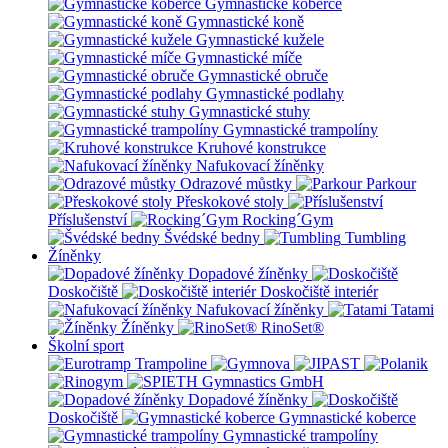
Gymnastické koberce
Gymnastické koně
Gymnastické kužele
Gymnastické míče
Gymnastické obruče
Gymnastické podlahy
Gymnastické stuhy
Gymnastické trampolíny
Kruhové konstrukce
Nafukovací žíněnky
Odrazové můstky
Parkour
Přeskokové stoly
Příslušenství
Rocking´Gym
Švédské bedny
Tumbling
Žíněnky
Dopadové žíněnky
Doskočiště
Doskočiště interiér
Nafukovací žíněnky
Tatami
Žíněnky
RinoSet®
Školní sport
Dopadové žíněnky
Doskočiště
Gymnastické koberce
Gymnastické trampolíny