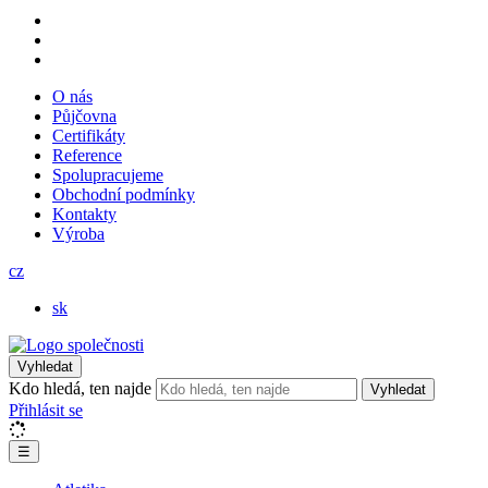
O nás
Půjčovna
Certifikáty
Reference
Spolupracujeme
Obchodní podmínky
Kontakty
Výroba
cz
sk
Vyhledat
Kdo hledá, ten najde
Vyhledat
Přihlásit se
☰