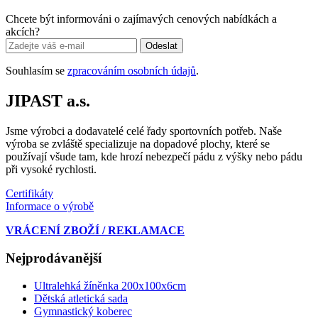
Chcete být informováni o zajímavých cenových nabídkách a
akcích?
Odeslat
Souhlasím se
zpracováním osobních údajů
.
JIPAST a.s.
Jsme výrobci a dodavatelé celé řady sportovních potřeb. Naše
výroba se zvláště specializuje na dopadové plochy, které se
používají všude tam, kde hrozí nebezpečí pádu z výšky nebo pádu
při vysoké rychlosti.
Certifikáty
Informace o výrobě
VRÁCENÍ ZBOŽÍ / REKLAMACE
Nejprodávanější
Ultralehká žíněnka 200x100x6cm
Dětská atletická sada
Gymnastický koberec