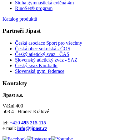
Stuha gymnastická cvičná 4m
RinoSet® program
Katalog produktů
Partneři Jipast
Česká asociace Sport pro všechny
Česká obec sokolská - ČOS
Český atletický svaz - ČAS
Slovenský atletický zväz
- SAZ
Český svaz Kin-ballu
Slovenská gym. federace
Kontakty
Jipast a.s.
Vážní 400
503 41 Hradec Králové
tel:
+420
495 215 115
e-mail:
info@jipast.cz