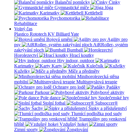
Balanční pomůcky
Činky
Gymnastické míče
Jóga
Karimatky
Kettlebell
Psychomotorika
Rehabilitace
Volný čas
Plastico Rototech
KV Billiard
Yate
Bojová umění
Agility pro
psy
AiRRoller- systém
zakrývání ploch
Bumball
Horolezectví
Hrací koutky
Hry indoor, outdoor
Karimatky
Karty
Kulečník
Kuželky
Míče a předměty
Minihorolezecká stěna
mobilní
Multismyslová terapie
Ochrany pro lodě
Padáky
Parkour
Pohybové aktivity
Pole dance
Společenské hry
Stolní fotbal
Subsoccer®
Šachy
Šipky a příslušenství
Tlumící podložka pod sudy
Trampolíny pro venkovní
hřiště
Vzdušný hokej
Zimní sporty
Žonglování