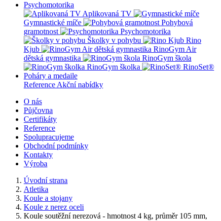
Psychomotorika
Aplikovaná TV
Gymnastické míče
Pohybová
gramotnost
Psychomotorika
Školky v pohybu
Rino
Kjub
RinoGym Air
dětská gymnastika
RinoGym škola
RinoGym školka
RinoSet®
Poháry a medaile
Reference
Akční nabídky
O nás
Půjčovna
Certifikáty
Reference
Spolupracujeme
Obchodní podmínky
Kontakty
Výroba
Úvodní strana
Atletika
Koule a stojany
Koule z nerez oceli
Koule soutěžní nerezová - hmotnost 4 kg, průměr 105 mm,