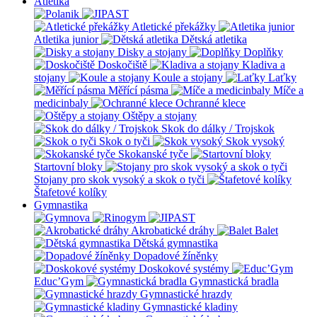
Atletika
Atletické překážky
Atletika junior
Dětská atletika
Disky a stojany
Doplňky
Doskočiště
Kladiva a
stojany
Koule a stojany
Laťky
Měřící pásma
Míče a
medicinbaly
Ochranné klece
Oštěpy a stojany
Skok do dálky / Trojskok
Skok o tyči
Skok vysoký
Skokanské tyče
Startovní bloky
Stojany pro skok vysoký a skok o tyči
Štafetové kolíky
Gymnastika
Akrobatické dráhy
Balet
Dětská gymnastika
Dopadové žíněnky
Doskokové systémy
Educ’Gym
Gymnastická bradla
Gymnastické hrazdy
Gymnastické kladiny