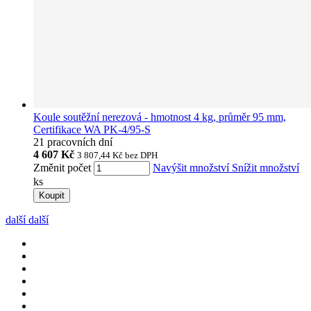
Koule soutěžní nerezová - hmotnost 4 kg, průměr 95 mm,
Certifikace WA PK-4/95-S
21 pracovních dní
4 607 Kč
3 807,44 Kč
bez DPH
Změnit počet
Navýšit množství
Snížit množství
ks
Koupit
další
další