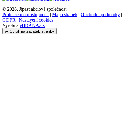
© 2026, Jipast akciová společnost
Prohlášení o přístupnosti
|
Mapa stránek
|
Obchodní podmínky
|
GDPR
|
Nastavení cookies
Vyrobila
eBRÁNA.cz
Scroll na začátek stránky