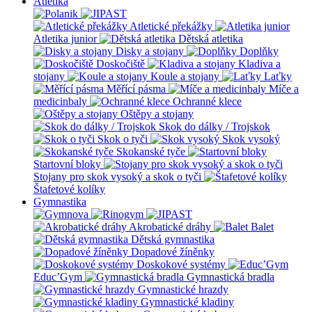
Atletika
Atletické překážky
Atletika junior
Dětská atletika
Disky a stojany
Doplňky
Doskočiště
Kladiva a
stojany
Koule a stojany
Laťky
Měřící pásma
Míče a
medicinbaly
Ochranné klece
Oštěpy a stojany
Skok do dálky / Trojskok
Skok o tyči
Skok vysoký
Skokanské tyče
Startovní bloky
Stojany pro skok vysoký a skok o tyči
Štafetové kolíky
Gymnastika
Akrobatické dráhy
Balet
Dětská gymnastika
Dopadové žíněnky
Doskokové systémy
Educ’Gym
Gymnastická bradla
Gymnastické hrazdy
Gymnastické kladiny