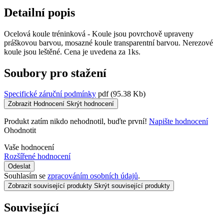
Detailní popis
Ocelová koule tréninková - Koule jsou povrchově upraveny
práškovou barvou, mosazné koule transparentní barvou. Nerezové
koule jsou leštěné. Cena je uvedena za 1ks.
Soubory pro stažení
Specifické záruční podmínky
pdf
(95.38 Kb)
Zobrazit Hodnocení
Skrýt hodnocení
Produkt zatím nikdo nehodnotil, buďte první!
Napište hodnocení
Ohodnotit
Vaše hodnocení
Rozšířené hodnocení
Odeslat
Souhlasím se
zpracováním osobních údajů
.
Zobrazit související produkty
Skrýt související produkty
Související