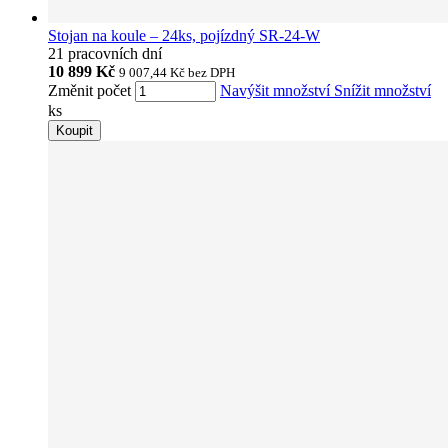
Stojan na koule – 24ks, pojízdný SR-24-W
21 pracovních dní
10 899 Kč
9 007,44 Kč
bez DPH
Změnit počet
Navýšit množství
Snížit množství
ks
Koupit