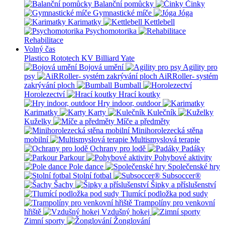
Balanční pomůcky
Činky
Gymnastické míče
Jóga
Karimatky
Kettlebell
Psychomotorika
Rehabilitace
Volný čas
Plastico Rototech
KV Billiard
Yate
Bojová umění
Agility pro
psy
AiRRoller- systém
zakrývání ploch
Bumball
Horolezectví
Hrací koutky
Hry indoor, outdoor
Karimatky
Karty
Kulečník
Kuželky
Míče a předměty
Minihorolezecká stěna
mobilní
Multismyslová terapie
Ochrany pro lodě
Padáky
Parkour
Pohybové aktivity
Pole dance
Společenské hry
Stolní fotbal
Subsoccer®
Šachy
Šipky a příslušenství
Tlumící podložka pod sudy
Trampolíny pro venkovní
hřiště
Vzdušný hokej
Zimní sporty
Žonglování