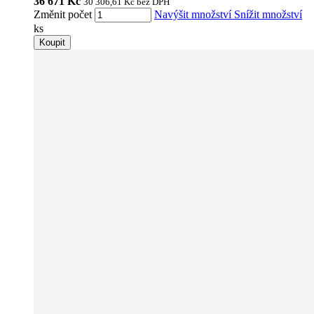
36 671 Kč
30 306,61 Kč
bez DPH
Změnit počet
Navýšit množství
Snížit množství
ks
Koupit