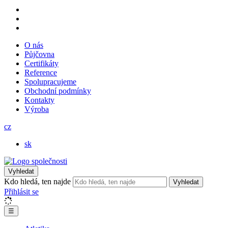
O nás
Půjčovna
Certifikáty
Reference
Spolupracujeme
Obchodní podmínky
Kontakty
Výroba
cz
sk
Vyhledat
Kdo hledá, ten najde
Vyhledat
Přihlásit se
☰