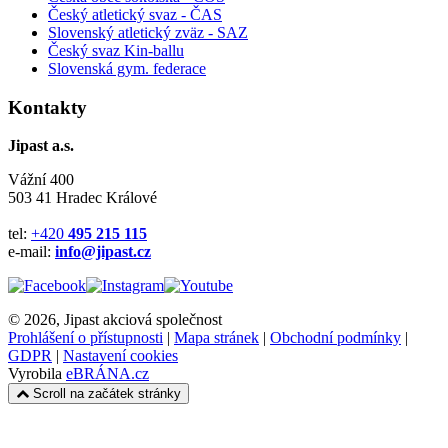
Český atletický svaz - ČAS
Slovenský atletický zväz
- SAZ
Český svaz Kin-ballu
Slovenská gym. federace
Kontakty
Jipast a.s.
Vážní 400
503 41 Hradec Králové
tel:
+420
495 215 115
e-mail:
info@jipast.cz
© 2026, Jipast akciová společnost
Prohlášení o přístupnosti
|
Mapa stránek
|
Obchodní podmínky
|
GDPR
|
Nastavení cookies
Vyrobila
eBRÁNA.cz
Scroll na začátek stránky