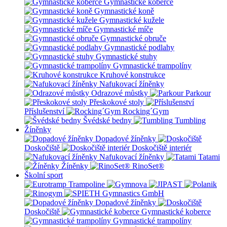
Gymnastické koberce
Gymnastické koně
Gymnastické kužele
Gymnastické míče
Gymnastické obruče
Gymnastické podlahy
Gymnastické stuhy
Gymnastické trampolíny
Kruhové konstrukce
Nafukovací žíněnky
Odrazové můstky
Parkour
Přeskokové stoly
Příslušenství
Rocking´Gym
Švédské bedny
Tumbling
Žíněnky
Dopadové žíněnky
Doskočiště
Doskočiště interiér
Nafukovací žíněnky
Tatami
Žíněnky
RinoSet®
Školní sport
Dopadové žíněnky
Doskočiště
Gymnastické koberce
Gymnastické trampolíny