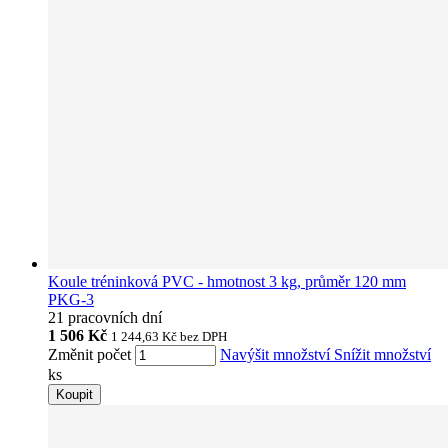
Koule tréninková PVC - hmotnost 3 kg, průměr 120 mm
PKG-3
21 pracovních dní
1 506 Kč
1 244,63 Kč
bez DPH
Změnit počet
Navýšit množství
Snížit množství
ks
Koupit