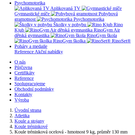
Psychomotorika
Aplikovaná TV
Gymnastické míče
Pohybová
gramotnost
Psychomotorika
Školky v pohybu
Rino
Kjub
RinoGym Air
dětská gymnastika
RinoGym škola
RinoGym školka
RinoSet®
Poháry a medaile
Reference
Akční nabídky
O nás
Půjčovna
Certifikáty
Reference
Spolupracujeme
Obchodní podmínky
Kontakty
Výroba
Úvodní strana
Atletika
Koule a stojany
Koule tréninkové
Koule tréninková ocelová - hmotnost 9 kg, průměr 130 mm