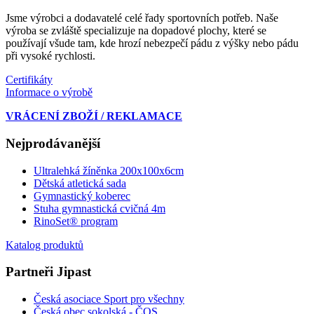
Jsme výrobci a dodavatelé celé řady sportovních potřeb. Naše
výroba se zvláště specializuje na dopadové plochy, které se
používají všude tam, kde hrozí nebezpečí pádu z výšky nebo pádu
při vysoké rychlosti.
Certifikáty
Informace o výrobě
VRÁCENÍ ZBOŽÍ / REKLAMACE
Nejprodávanější
Ultralehká žíněnka 200x100x6cm
Dětská atletická sada
Gymnastický koberec
Stuha gymnastická cvičná 4m
RinoSet® program
Katalog produktů
Partneři Jipast
Česká asociace Sport pro všechny
Česká obec sokolská - ČOS