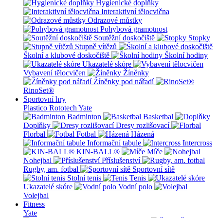
Hygienické doplňky
Interaktivní tělocvična
Odrazové můstky
Pohybová gramotnost
Soutěžní doskočiště
Stopky
Stupně vítězů
Školní a klubové doskočiště
Školní hodiny
Ukazatelé skóre
Vybavení tělocvičen
Žíněnky
Žíněnky pod nářadí
RinoSet®
Sportovní hry
Plastico Rototech
Yate
Badminton
Basketbal
Doplňky
Dresy rozlišovací
Florbal
Fotbal
Házená
Informační tabule
Intercross
KIN-BALL®
Míče
Nohejbal
Příslušenství
Rugby, am. fotbal
Sportovní sítě
Stolní tenis
Tenis
Ukazatelé skóre
Vodní polo
Volejbal
Fitness
Yate