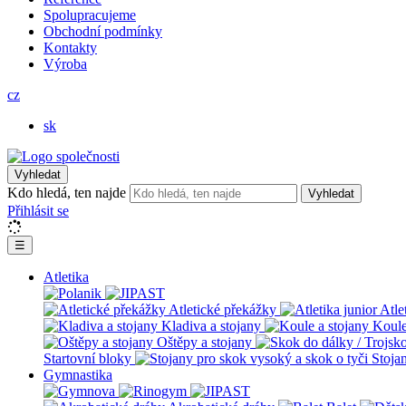
Spolupracujeme
Obchodní podmínky
Kontakty
Výroba
cz
sk
Vyhledat
Kdo hledá, ten najde
Vyhledat
Přihlásit se
☰
Atletika
Atletické překážky
Atle
Kladiva a stojany
Koule
Oštěpy a stojany
Startovní bloky
Stoja
Gymnastika