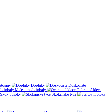
stojany
Doplňky
Doskočiště
Míče a medicinbaly
Ochranné klece
Skok vysoký
Skokanské tyče