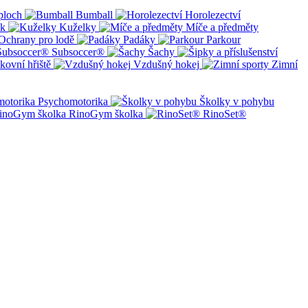
ploch
Bumball
Horolezectví
ík
Kuželky
Míče a předměty
Ochrany pro lodě
Padáky
Parkour
Subsoccer®
Šachy
kovní hřiště
Vzdušný hokej
Zimní
Psychomotorika
Školky v pohybu
RinoGym školka
RinoSet®