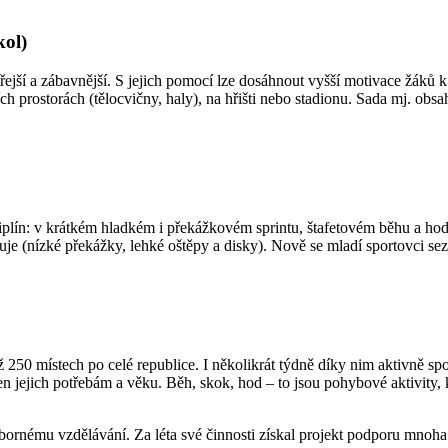
kol)
ejší a zábavnější. S jejich pomocí lze dosáhnout vyšší motivace žáků k
řních prostorách (tělocvičny, haly), na hřišti nebo stadionu. Sada mj. o
iplín: v krátkém hladkém i překážkovém sprintu, štafetovém běhu a hod
žuje (nízké překážky, lehké oštěpy a disky). Nově se mladí sportovci s
 250 místech po celé republice. I několikrát týdně díky nim aktivně spor
n jejich potřebám a věku. Běh, skok, hod – to jsou pohybové aktivity, kt
 odbornému vzdělávání. Za léta své činnosti získal projekt podporu mno