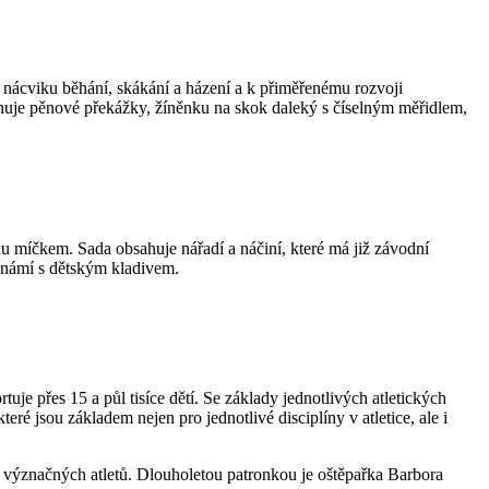
 nácviku běhání, skákání a házení a k přiměřenému rozvoji
bsahuje pěnové překážky, žíněnku na skok daleký s číselným měřidlem,
u míčkem. Sada obsahuje nářadí a náčiní, které má již závodní
eznámí s dětským kladivem.
tuje přes 15 a půl tisíce dětí. Se základy jednotlivých atletických
eré jsou základem nejen pro jednotlivé disciplíny v atletice, ale i
ha význačných atletů. Dlouholetou patronkou je oštěpařka Barbora