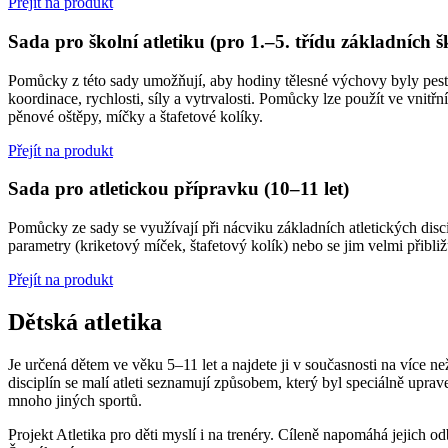
Přejít na produkt
Sada pro školní atletiku (pro 1.–5. třídu základních š
Pomůcky z této sady umožňují, aby hodiny tělesné výchovy byly pestř
koordinace, rychlosti, síly a vytrvalosti. Pomůcky lze použít ve vnit
pěnové oštěpy, míčky a štafetové kolíky.
Přejít na produkt
Sada pro atletickou přípravku (10–11 let)
Pomůcky ze sady se využívají při nácviku základních atletických disc
parametry (kriketový míček, štafetový kolík) nebo se jim velmi přibli
Přejít na produkt
Dětská atletika
Je určená dětem ve věku 5–11 let a najdete ji v současnosti na více než
disciplín se malí atleti seznamují způsobem, který byl speciálně uprave
mnoho jiných sportů.
Projekt Atletika pro děti myslí i na trenéry. Cíleně napomáhá jejich