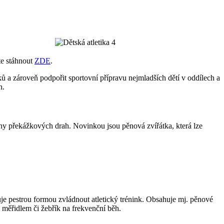
te stáhnout
ZDE
.
ků a zároveň podpořit sportovní přípravu nejmladších dětí v oddílech a
h.
uhy překážkových drah. Novinkou jsou pěnová zvířátka, která lze
uje pestrou formou zvládnout atletický trénink. Obsahuje mj. pěnové
 měřidlem či žebřík na frekvenční běh.