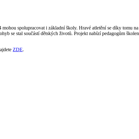
14 mohou spolupracovat i základní školy. Hravé atletění se díky tomu n
 pohyb se stal součástí dětských životů. Projekt nabízí pedagogům školen
najdete
ZDE
.