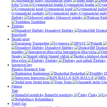
Akrobatické dráhy
Balet
Educ’Gym
Gymnastická bradla
Gymnastické koně
Gymnastické podlahy
Gymnastické stuh
žíněnky
Odrazové můstky
Par
Tumbling
Žíněnky
Dopadové žíněnky
Doskoč
RinoSet®
Školní sport
Dopadové žíněnky
Doskoč
doplňky
Interaktivní tělocvična
Stopky
Stupně vítězů
tělocvičen
Žíněnky
Žíněnky 
Sportovní hry
Plastico Rototech
Yate
Badminton
Basketbal
D
Intercross
KIN-BALL®
Stolní tenis
Tenis
Uka
Fitness
Yate
Balanční pomůcky
Činky
Rehabilitace
Volný čas