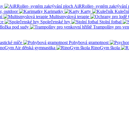
sy
AiRRoller- systém zakrývání 
r, outdoor
Karimatky
Karty
Kulečn
ní
Multismyslová terapie
ce
Společenské hry
Stolní fotbal
dložka pod sudy
Trampolíny pro ven
stické míče
Pohybová gramotnost
noGym Air dětská gymnastika
RinoGym škola