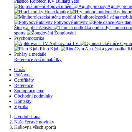
Plastico Rototech
KV Billiard
Yate
Bojová umění
Agility pro p
Hrací koutky
Hry indoo
Minihorolezecká stěna mobil
Pohybové aktivity
Pole dan
Šipky a příslušenství
Tlumící po
sporty
Žonglování
Psychomotorika
Aplikovaná TV
Gymna
Rino Kjub
Ri
Poháry a medaile
Reference
Akční nabídky
O nás
Půjčovna
Certifikáty
Reference
Spolupracujeme
Obchodní podmínky
Kontakty
Výroba
Úvodní strana
Naše čerstvé novinky
Královna všech sportů