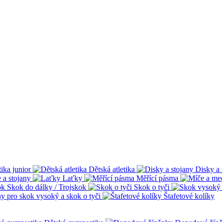
tika junior
Dětská atletika
Disky a 
 a stojany
Laťky
Měřící pásma
Skok do dálky / Trojskok
Skok o tyči
ny pro skok vysoký a skok o tyči
Štafetové kolíky