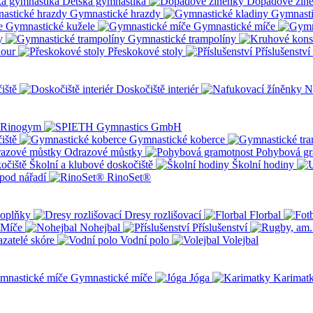
Dětská gymnastika
Dopadové žín
Gymnastické hrazdy
Gymnasti
Gymnastické kužele
Gymnastické míče
y
Gymnastické trampolíny
kour
Přeskokové stoly
Příslušenství
iště
Doskočiště interiér
N
iště
Gymnastické koberce
Odrazové můstky
Pohybová gr
Školní a klubové doskočiště
Školní hodiny
pod nářadí
RinoSet®
oplňky
Dresy rozlišovací
Florbal
Míče
Nohejbal
Příslušenství
zatelé skóre
Vodní polo
Volejbal
Gymnastické míče
Jóga
Karimat