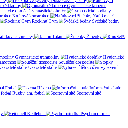
ěnky
Doskokové systémy
cké kladiny
Gymnastické koberce
Gymnastické obruče
Kruhové konstrukce
Nafukovací
Rocking´Gym
Švédské bedny
afukovací žíněnky
Tatami
Žíněnky
Gymnastické trampolíny
Hygienické
amotnost
Soutěžní doskočiště
Ukazatelé skóre
Vybavení
Fotbal
Házená
Informační tabule
Rugby, am. fotbal
Sportovní sítě
ky
Kettlebell
Psychomotorika