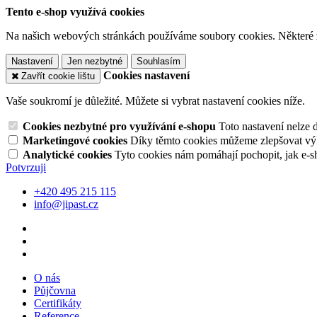
Tento e-shop využívá cookies
Na našich webových stránkách používáme soubory cookies. Některé z n
Nastavení
Jen nezbytné
Souhlasím
Cookies nastavení
Zavřít cookie lištu
Vaše soukromí je důležité. Můžete si vybrat nastavení cookies níže.
Cookies nezbytné pro využívání e-shopu
Toto nastavení nelze 
Marketingové cookies
Díky těmto cookies můžeme zlepšovat výko
Analytické cookies
Tyto cookies nám pomáhají pochopit, jak e-s
Potvrzuji
+420 495 215 115
info@jipast.cz
O nás
Půjčovna
Certifikáty
Reference