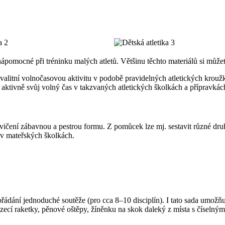
nápomocné při tréninku malých atletů. Většinu těchto materiálů si může
kvalitní volnočasovou aktivitu v podobě pravidelných atletických krouž
 aktivně svůj volný čas v takzvaných atletických školkách a přípravkác
cvičení zábavnou a pestrou formu. Z pomůcek lze mj. sestavit různé dr
 v mateřských školkách.
pořádání jednoduché soutěže (pro cca 8–10 disciplín). I tato sada umožň
zecí raketky, pěnové oštěpy, žíněnku na skok daleký z místa s číselným