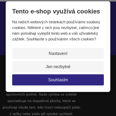
Tento e-shop využívá cookies
Chcete být informováni o zajímavých cenových
nabídkách a akcích?
Na našich webových stránkách používáme soubory
cookies. Některé z nich jsou nezbytné, zatímco jiné
nám pomáhají vylepšit tento web a váš uživatelský
zážitek. Souhlasíte s používáním všech cookies?
Souhlasím se
zpracováním osobních údajů
.
Nastavení
Jen nezbytné
JIPAST a.s.
Souhlasím
Jsme výrobci a dodavatelé celé řady
sportovních potřeb. Naše výroba se zvláště
specializuje na dopadové plochy, které se
používají všude tam, kde hrozí nebezpečí pádu
z výšky nebo pádu při vysoké rychlosti.