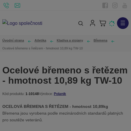
☰
V
y
h
Úvodní strana
Atletika
Kladiva a stojany
Břemena
l
Ocelové břemeno s řetězem - hmotnost 10,89 kg TW-10
e
d
Ocelové břemeno s řetězem
a
- hmotnost 10,89 kg TW-10
t
Kód produktu:
1-10148
Výrobce:
Polanik
K
ó
OCELOVÁ BŘEMENA S ŘETĚZEM - hmotnost 10,89kg
d
Břemena jsou vyrobena podle mezinárodních standardů platných
v
pro soutěže veteránů.
ý