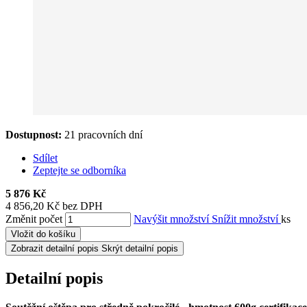
Dostupnost:
21 pracovních dní
Sdílet
Zeptejte se odborníka
5 876 Kč
4 856,20 Kč bez DPH
Změnit počet
Navýšit množství
Snížit množství
ks
Vložit do košíku
Zobrazit detailní popis
Skrýt detailní popis
Detailní popis