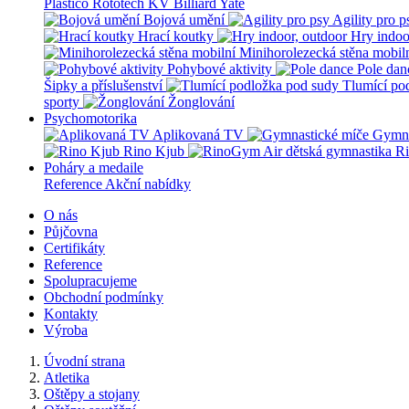
Plastico Rototech
KV Billiard
Yate
Bojová umění
Agility pro p
Hrací koutky
Hry indoo
Minihorolezecká stěna mobil
Pohybové aktivity
Pole dan
Šipky a příslušenství
Tlumící po
sporty
Žonglování
Psychomotorika
Aplikovaná TV
Gymna
Rino Kjub
Ri
Poháry a medaile
Reference
Akční nabídky
O nás
Půjčovna
Certifikáty
Reference
Spolupracujeme
Obchodní podmínky
Kontakty
Výroba
Úvodní strana
Atletika
Oštěpy a stojany