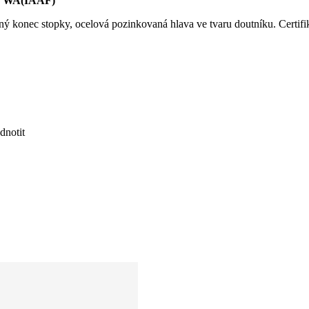
ace WA(IAAF)
žený konec stopky, ocelová pozinkovaná hlava ve tvaru doutníku. Certi
dnotit