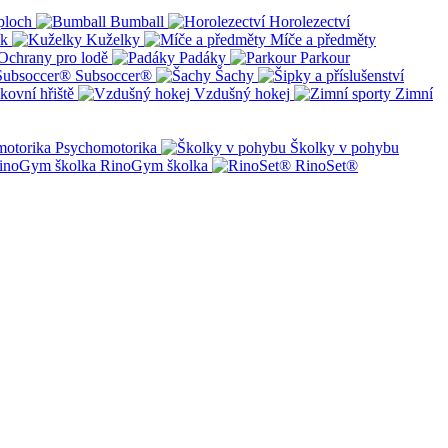
ploch
Bumball
Horolezectví
ík
Kuželky
Míče a předměty
Ochrany pro lodě
Padáky
Parkour
Subsoccer®
Šachy
kovní hřiště
Vzdušný hokej
Zimní
Psychomotorika
Školky v pohybu
RinoGym školka
RinoSet®