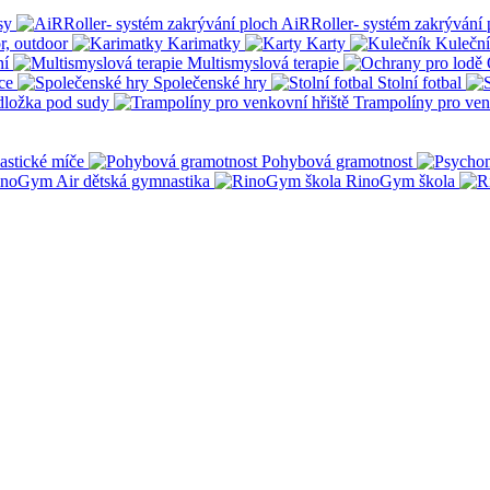
sy
AiRRoller- systém zakrývání 
r, outdoor
Karimatky
Karty
Kulečn
ní
Multismyslová terapie
ce
Společenské hry
Stolní fotbal
dložka pod sudy
Trampolíny pro ven
stické míče
Pohybová gramotnost
noGym Air dětská gymnastika
RinoGym škola