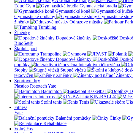
Akrobatické dráhy
Balet
Educ’Gym
Gymnastická bradla
Gymnastické koně
Gymnastické podlahy
Gymnastické stuh
žíněnky
Odrazové můstky
Par
Tumbling
Žíněnky
Dopadové žíněnky
Doskoč
RinoSet®
Školní sport
Dopadové žíněnky
Doskoč
doplňky
Interaktivní tělocvična
Stopky
Stupně vítězů
tělocvičen
Žíněnky
Žíněnky 
Sportovní hry
Plastico Rototech
Yate
Badminton
Basketbal
D
Intercross
KIN-BALL®
Stolní tenis
Tenis
Uka
Fitness
Yate
Balanční pomůcky
Činky
Rehabilitace
Volný čas