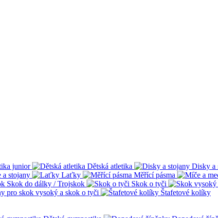
tika junior
Dětská atletika
Disky a 
 a stojany
Laťky
Měřící pásma
Skok do dálky / Trojskok
Skok o tyči
ny pro skok vysoký a skok o tyči
Štafetové kolíky