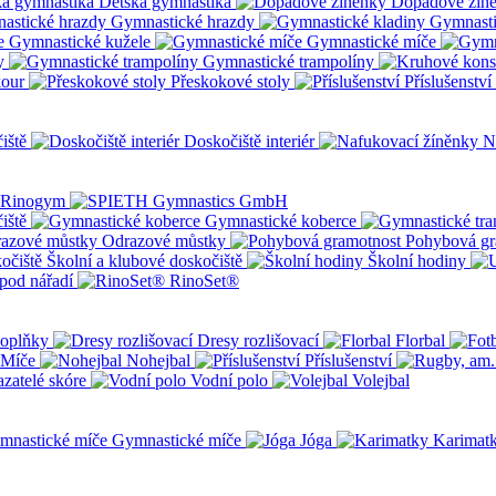
Dětská gymnastika
Dopadové žín
Gymnastické hrazdy
Gymnasti
Gymnastické kužele
Gymnastické míče
y
Gymnastické trampolíny
kour
Přeskokové stoly
Příslušenství
iště
Doskočiště interiér
N
iště
Gymnastické koberce
Odrazové můstky
Pohybová gr
Školní a klubové doskočiště
Školní hodiny
pod nářadí
RinoSet®
oplňky
Dresy rozlišovací
Florbal
Míče
Nohejbal
Příslušenství
zatelé skóre
Vodní polo
Volejbal
Gymnastické míče
Jóga
Karimat