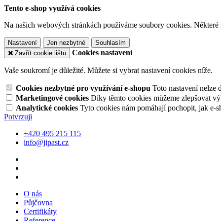
Tento e-shop využívá cookies
Na našich webových stránkách používáme soubory cookies. Některé z n
Nastavení
Jen nezbytné
Souhlasím
Cookies nastavení
Zavřít cookie lištu
Vaše soukromí je důležité. Můžete si vybrat nastavení cookies níže.
Cookies nezbytné pro využívání e-shopu
Toto nastavení nelze 
Marketingové cookies
Díky těmto cookies můžeme zlepšovat výko
Analytické cookies
Tyto cookies nám pomáhají pochopit, jak e-s
Potvrzuji
+420 495 215 115
info@jipast.cz
O nás
Půjčovna
Certifikáty
Reference