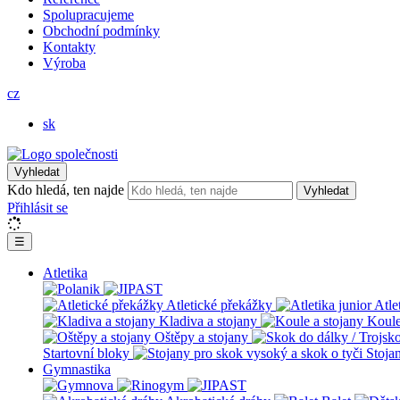
Spolupracujeme
Obchodní podmínky
Kontakty
Výroba
cz
sk
Vyhledat
Kdo hledá, ten najde
Vyhledat
Přihlásit se
☰
Atletika
Atletické překážky
Atle
Kladiva a stojany
Koule
Oštěpy a stojany
Startovní bloky
Stoja
Gymnastika