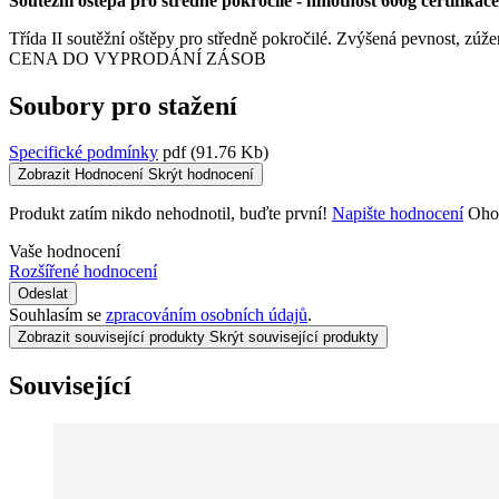
Soutěžní oštěpa pro středně pokročilé - hmotnost 600g certifik
Třída II soutěžní oštěpy pro středně pokročilé. Zvýšená pevnost, zú
CENA DO VYPRODÁNÍ ZÁSOB
Soubory pro stažení
Specifické podmínky
pdf
(91.76 Kb)
Zobrazit Hodnocení
Skrýt hodnocení
Produkt zatím nikdo nehodnotil, buďte první!
Napište hodnocení
Oho
Vaše hodnocení
Rozšířené hodnocení
Odeslat
Souhlasím se
zpracováním osobních údajů
.
Zobrazit související produkty
Skrýt související produkty
Související