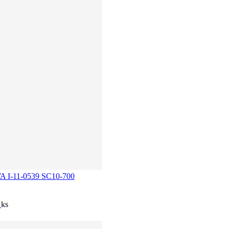
 WA I-11-0539 SC10-700
í
ks