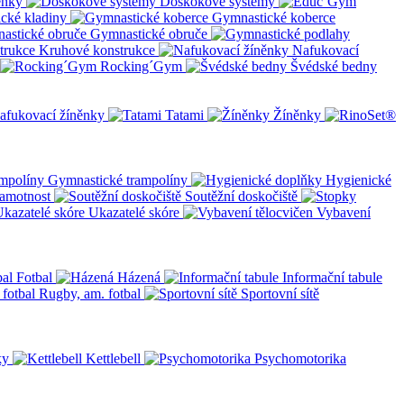
ěnky
Doskokové systémy
cké kladiny
Gymnastické koberce
Gymnastické obruče
Kruhové konstrukce
Nafukovací
Rocking´Gym
Švédské bedny
afukovací žíněnky
Tatami
Žíněnky
Gymnastické trampolíny
Hygienické
amotnost
Soutěžní doskočiště
Ukazatelé skóre
Vybavení
Fotbal
Házená
Informační tabule
Rugby, am. fotbal
Sportovní sítě
ky
Kettlebell
Psychomotorika