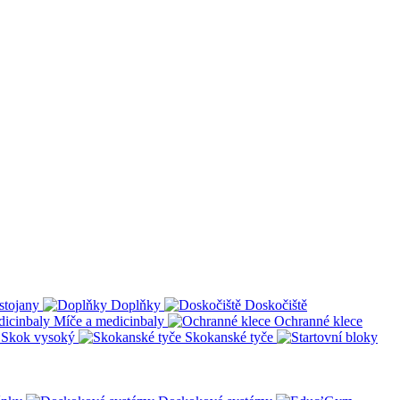
stojany
Doplňky
Doskočiště
Míče a medicinbaly
Ochranné klece
Skok vysoký
Skokanské tyče