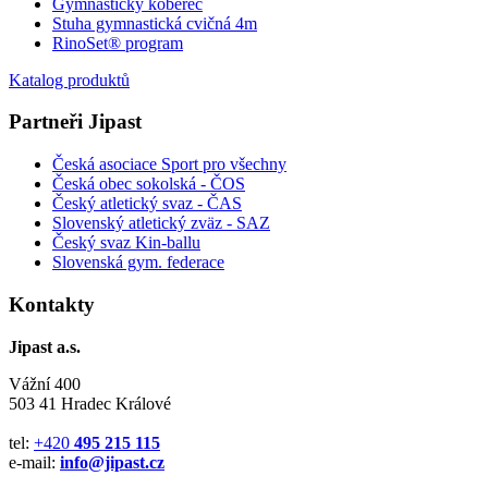
Gymnastický koberec
Stuha gymnastická cvičná 4m
RinoSet® program
Katalog produktů
Partneři Jipast
Česká asociace Sport pro všechny
Česká obec sokolská - ČOS
Český atletický svaz - ČAS
Slovenský atletický zväz
- SAZ
Český svaz Kin-ballu
Slovenská gym. federace
Kontakty
Jipast a.s.
Vážní 400
503 41 Hradec Králové
tel:
+420
495 215 115
e-mail:
info@jipast.cz