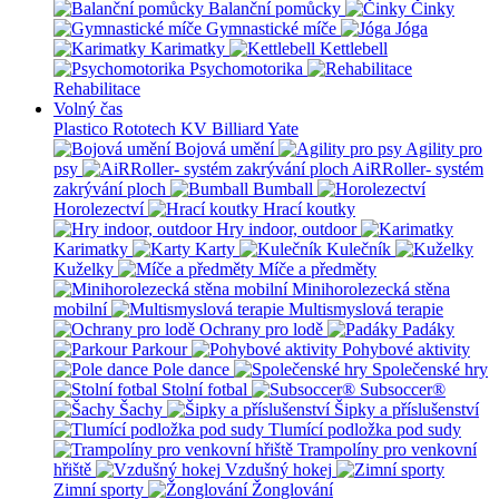
Balanční pomůcky
Činky
Gymnastické míče
Jóga
Karimatky
Kettlebell
Psychomotorika
Rehabilitace
Volný čas
Plastico Rototech
KV Billiard
Yate
Bojová umění
Agility pro
psy
AiRRoller- systém
zakrývání ploch
Bumball
Horolezectví
Hrací koutky
Hry indoor, outdoor
Karimatky
Karty
Kulečník
Kuželky
Míče a předměty
Minihorolezecká stěna
mobilní
Multismyslová terapie
Ochrany pro lodě
Padáky
Parkour
Pohybové aktivity
Pole dance
Společenské hry
Stolní fotbal
Subsoccer®
Šachy
Šipky a příslušenství
Tlumící podložka pod sudy
Trampolíny pro venkovní
hřiště
Vzdušný hokej
Zimní sporty
Žonglování