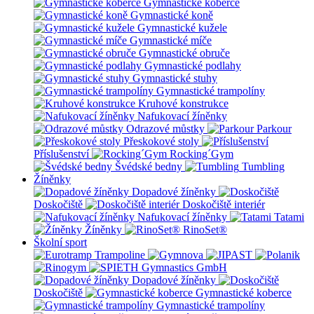
Gymnastické koberce
Gymnastické koně
Gymnastické kužele
Gymnastické míče
Gymnastické obruče
Gymnastické podlahy
Gymnastické stuhy
Gymnastické trampolíny
Kruhové konstrukce
Nafukovací žíněnky
Odrazové můstky
Parkour
Přeskokové stoly
Příslušenství
Rocking´Gym
Švédské bedny
Tumbling
Žíněnky
Dopadové žíněnky
Doskočiště
Doskočiště interiér
Nafukovací žíněnky
Tatami
Žíněnky
RinoSet®
Školní sport
Dopadové žíněnky
Doskočiště
Gymnastické koberce
Gymnastické trampolíny