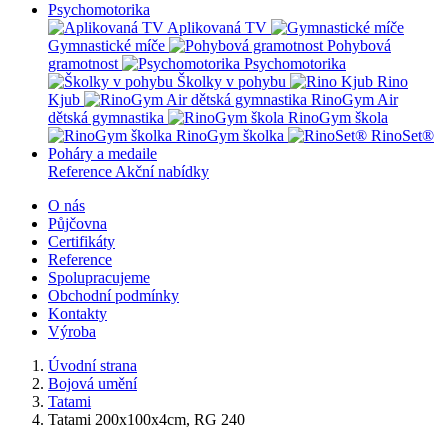
Psychomotorika
Aplikovaná TV
Gymnastické míče
Pohybová
gramotnost
Psychomotorika
Školky v pohybu
Rino
Kjub
RinoGym Air
dětská gymnastika
RinoGym škola
RinoGym školka
RinoSet®
Poháry a medaile
Reference
Akční nabídky
O nás
Půjčovna
Certifikáty
Reference
Spolupracujeme
Obchodní podmínky
Kontakty
Výroba
Úvodní strana
Bojová umění
Tatami
Tatami 200x100x4cm, RG 240