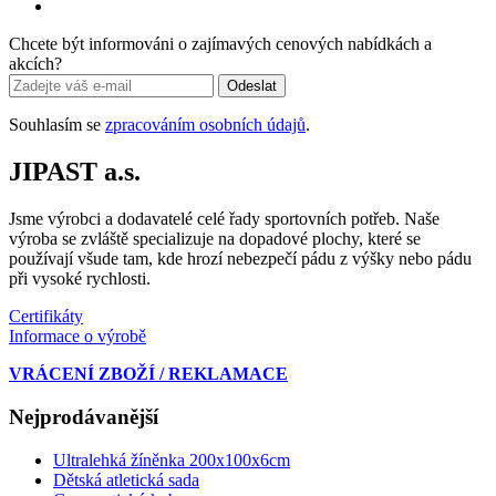
Chcete být informováni o zajímavých cenových nabídkách a
akcích?
Odeslat
Souhlasím se
zpracováním osobních údajů
.
JIPAST a.s.
Jsme výrobci a dodavatelé celé řady sportovních potřeb. Naše
výroba se zvláště specializuje na dopadové plochy, které se
používají všude tam, kde hrozí nebezpečí pádu z výšky nebo pádu
při vysoké rychlosti.
Certifikáty
Informace o výrobě
VRÁCENÍ ZBOŽÍ / REKLAMACE
Nejprodávanější
Ultralehká žíněnka 200x100x6cm
Dětská atletická sada