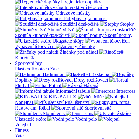
Hygienické doplňky
Interaktivní tělocvična
Odrazové můstky
Pohybová gramotnost
Soutěžní doskočiště
Stopky
Stupně vítězů
Školní a klubové doskočiště
Školní hodiny
Ukazatelé skóre
Vybavení tělocvičen
Žíněnky
Žíněnky pod nářadí
RinoSet®
Sportovní hry
Plastico Rototech
Yate
Badminton
Basketbal
Doplňky
Dresy rozlišovací
Florbal
Fotbal
Házená
Informační tabule
Intercross
KIN-BALL®
Míče
Nohejbal
Příslušenství
Rugby, am. fotbal
Sportovní sítě
Stolní tenis
Tenis
Ukazatelé skóre
Vodní polo
Volejbal
Fitness
Yate