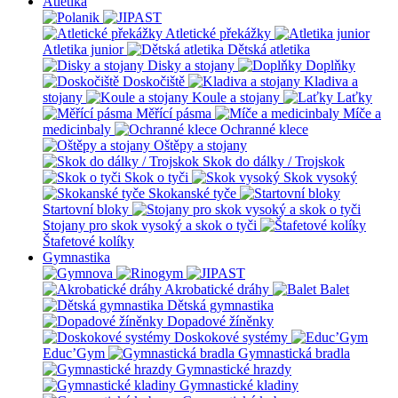
Atletika
Atletické překážky
Atletika junior
Dětská atletika
Disky a stojany
Doplňky
Doskočiště
Kladiva a
stojany
Koule a stojany
Laťky
Měřící pásma
Míče a
medicinbaly
Ochranné klece
Oštěpy a stojany
Skok do dálky / Trojskok
Skok o tyči
Skok vysoký
Skokanské tyče
Startovní bloky
Stojany pro skok vysoký a skok o tyči
Štafetové kolíky
Gymnastika
Akrobatické dráhy
Balet
Dětská gymnastika
Dopadové žíněnky
Doskokové systémy
Educ’Gym
Gymnastická bradla
Gymnastické hrazdy
Gymnastické kladiny