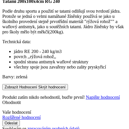
Tatami 200x100x4cm RG 240
Podle druhu sportu a použití se tatami odlišují svou tvrdostí jádra.
Protože se jedná o velmi namáhané žíněnky používá se jako u
školního provedení stejně prvotřídní materiál "rýžová rohož"" a
waflový antismyk, jako u soutěžních tatami.
Jádro žíněnky by však
pro školy mělo být měkčí(200kg).
Technická data:
jádro RE 200 - 240 kg/m3
povrch ,,rýžová rohož,,
spodní strana antismyk waflové struktury
všechny spoje jsou zavařeny nebo zality pryskyřicí
Barvy: zelená
Zobrazit Hodnocení
Skrýt hodnocení
Produkt zatím nikdo nehodnotil, buďte první!
Napište hodnocení
Ohodnotit
Vaše hodnocení
Rozšířené hodnocení
Odeslat
Souhlasím se
zpracováním osobních údajů
.