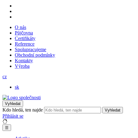
O nás
Půjčovna
Certifikáty
Reference
Spolupracujeme
Obchodní podmínky
Kontakty
Výroba
cz
sk
Vyhledat
Kdo hledá, ten najde
Vyhledat
Přihlásit se
☰