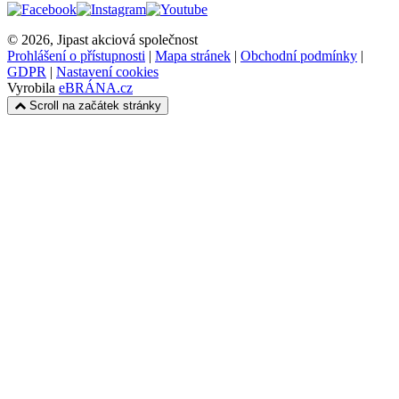
© 2026, Jipast akciová společnost
Prohlášení o přístupnosti
|
Mapa stránek
|
Obchodní podmínky
|
GDPR
|
Nastavení cookies
Vyrobila
eBRÁNA.cz
Scroll na začátek stránky