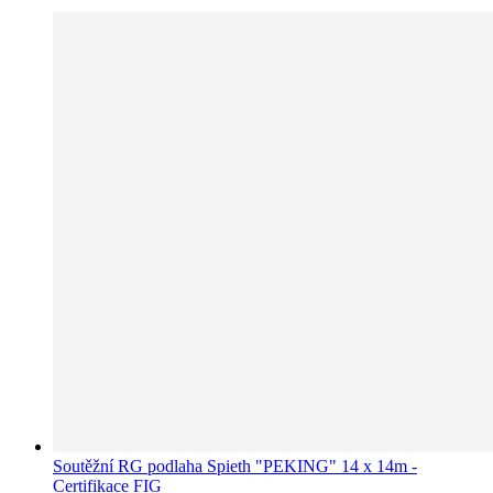
Soutěžní RG podlaha Spieth "PEKING" 14 x 14m -
Certifikace FIG