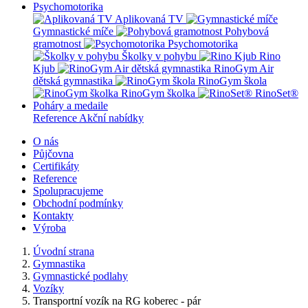
Psychomotorika
Aplikovaná TV
Gymnastické míče
Pohybová
gramotnost
Psychomotorika
Školky v pohybu
Rino
Kjub
RinoGym Air
dětská gymnastika
RinoGym škola
RinoGym školka
RinoSet®
Poháry a medaile
Reference
Akční nabídky
O nás
Půjčovna
Certifikáty
Reference
Spolupracujeme
Obchodní podmínky
Kontakty
Výroba
Úvodní strana
Gymnastika
Gymnastické podlahy
Vozíky
Transportní vozík na RG koberec - pár