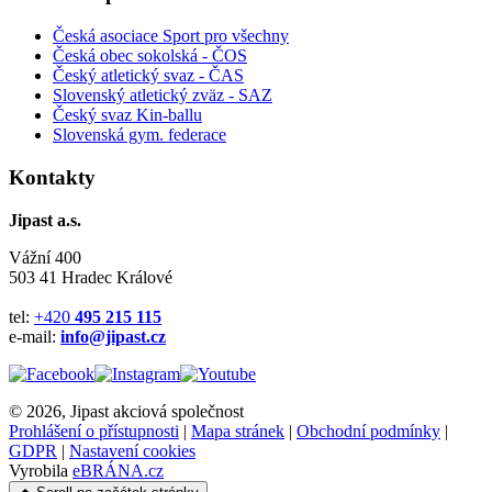
Česká asociace Sport pro všechny
Česká obec sokolská - ČOS
Český atletický svaz - ČAS
Slovenský atletický zväz
- SAZ
Český svaz Kin-ballu
Slovenská gym. federace
Kontakty
Jipast a.s.
Vážní 400
503 41 Hradec Králové
tel:
+420
495 215 115
e-mail:
info@jipast.cz
© 2026, Jipast akciová společnost
Prohlášení o přístupnosti
|
Mapa stránek
|
Obchodní podmínky
|
GDPR
|
Nastavení cookies
Vyrobila
eBRÁNA.cz