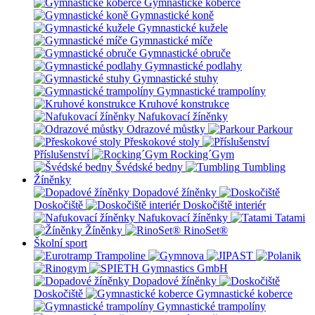
Gymnastické koberce
Gymnastické koně
Gymnastické kužele
Gymnastické míče
Gymnastické obruče
Gymnastické podlahy
Gymnastické stuhy
Gymnastické trampolíny
Kruhové konstrukce
Nafukovací žíněnky
Odrazové můstky
Parkour
Přeskokové stoly
Příslušenství
Rocking´Gym
Švédské bedny
Tumbling
Žíněnky
Dopadové žíněnky
Doskočiště
Doskočiště interiér
Nafukovací žíněnky
Tatami
Žíněnky
RinoSet®
Školní sport
Dopadové žíněnky
Doskočiště
Gymnastické koberce
Gymnastické trampolíny