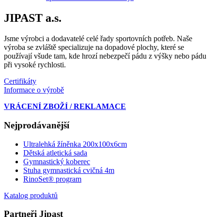
JIPAST a.s.
Jsme výrobci a dodavatelé celé řady sportovních potřeb. Naše
výroba se zvláště specializuje na dopadové plochy, které se
používají všude tam, kde hrozí nebezpečí pádu z výšky nebo pádu
při vysoké rychlosti.
Certifikáty
Informace o výrobě
VRÁCENÍ ZBOŽÍ / REKLAMACE
Nejprodávanější
Ultralehká žíněnka 200x100x6cm
Dětská atletická sada
Gymnastický koberec
Stuha gymnastická cvičná 4m
RinoSet® program
Katalog produktů
Partneři Jipast