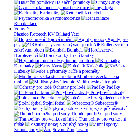
Balanční pomůcky
Činky
Gymnastické míče
Jóga
Karimatky
Kettlebell
Psychomotorika
Rehabilitace
Volný čas
Plastico Rototech
KV Billiard
Yate
Bojová umění
Agility pro
psy
AiRRoller- systém
zakrývání ploch
Bumball
Horolezectví
Hrací koutky
Hry indoor, outdoor
Karimatky
Karty
Kulečník
Kuželky
Míče a předměty
Minihorolezecká stěna
mobilní
Multismyslová terapie
Ochrany pro lodě
Padáky
Parkour
Pohybové aktivity
Pole dance
Společenské hry
Stolní fotbal
Subsoccer®
Šachy
Šipky a příslušenství
Tlumící podložka pod sudy
Trampolíny pro venkovní
hřiště
Vzdušný hokej
Zimní sporty
Žonglování