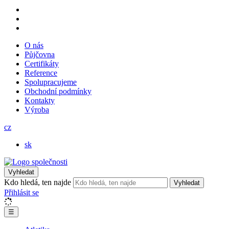
O nás
Půjčovna
Certifikáty
Reference
Spolupracujeme
Obchodní podmínky
Kontakty
Výroba
cz
sk
Vyhledat
Kdo hledá, ten najde
Vyhledat
Přihlásit se
☰