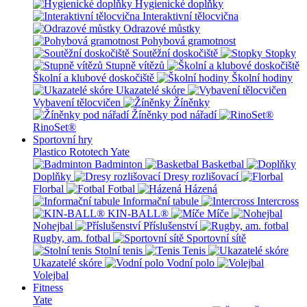
Hygienické doplňky
Interaktivní tělocvična
Odrazové můstky
Pohybová gramotnost
Soutěžní doskočiště
Stopky
Stupně vítězů
Školní a klubové doskočiště
Školní hodiny
Ukazatelé skóre
Vybavení tělocvičen
Žíněnky
Žíněnky pod nářadí
RinoSet®
Sportovní hry
Plastico Rototech
Yate
Badminton
Basketbal
Doplňky
Dresy rozlišovací
Florbal
Fotbal
Házená
Informační tabule
Intercross
KIN-BALL®
Míče
Nohejbal
Příslušenství
Rugby, am. fotbal
Sportovní sítě
Stolní tenis
Tenis
Ukazatelé skóre
Vodní polo
Volejbal
Fitness
Yate