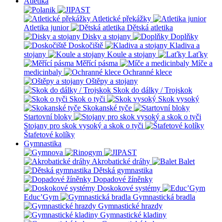
Atletika
Atletické překážky
Atletika junior
Dětská atletika
Disky a stojany
Doplňky
Doskočiště
Kladiva a
stojany
Koule a stojany
Laťky
Měřící pásma
Míče a
medicinbaly
Ochranné klece
Oštěpy a stojany
Skok do dálky / Trojskok
Skok o tyči
Skok vysoký
Skokanské tyče
Startovní bloky
Stojany pro skok vysoký a skok o tyči
Štafetové kolíky
Gymnastika
Akrobatické dráhy
Balet
Dětská gymnastika
Dopadové žíněnky
Doskokové systémy
Educ’Gym
Gymnastická bradla
Gymnastické hrazdy
Gymnastické kladiny