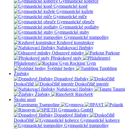
Gymnastické koberce
Gymnastické koně
Gymnastické kužele
Gymnastické míče
Gymnastické obruče
Gymnastické podlahy
Gymnastické stuhy
Gymnastické trampolíny
Kruhové konstrukce
Nafukovací žíněnky
Odrazové můstky
Parkour
Přeskokové stoly
Příslušenství
Rocking´Gym
Švédské bedny
Tumbling
Žíněnky
Dopadové žíněnky
Doskočiště
Doskočiště interiér
Nafukovací žíněnky
Tatami
Žíněnky
RinoSet®
Školní sport
Dopadové žíněnky
Doskočiště
Gymnastické koberce
Gymnastické trampolíny