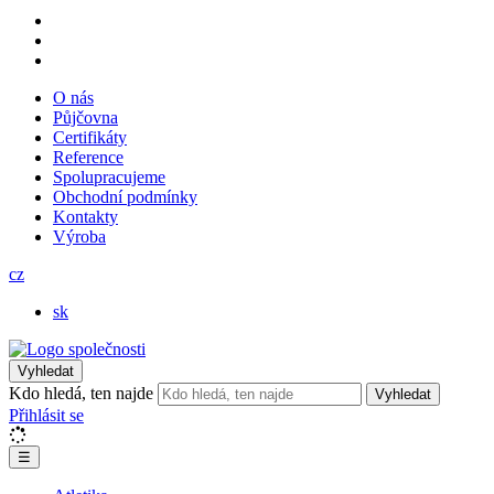
O nás
Půjčovna
Certifikáty
Reference
Spolupracujeme
Obchodní podmínky
Kontakty
Výroba
cz
sk
Vyhledat
Kdo hledá, ten najde
Vyhledat
Přihlásit se
☰