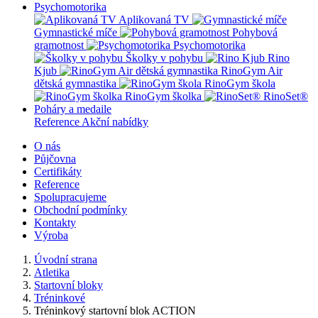
Psychomotorika
Aplikovaná TV
Gymnastické míče
Pohybová
gramotnost
Psychomotorika
Školky v pohybu
Rino
Kjub
RinoGym Air
dětská gymnastika
RinoGym škola
RinoGym školka
RinoSet®
Poháry a medaile
Reference
Akční nabídky
O nás
Půjčovna
Certifikáty
Reference
Spolupracujeme
Obchodní podmínky
Kontakty
Výroba
Úvodní strana
Atletika
Startovní bloky
Tréninkové
Tréninkový startovní blok ACTION