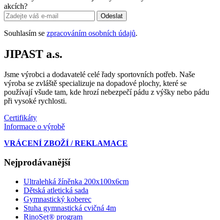
akcích?
Odeslat
Souhlasím se
zpracováním osobních údajů
.
JIPAST a.s.
Jsme výrobci a dodavatelé celé řady sportovních potřeb. Naše
výroba se zvláště specializuje na dopadové plochy, které se
používají všude tam, kde hrozí nebezpečí pádu z výšky nebo pádu
při vysoké rychlosti.
Certifikáty
Informace o výrobě
VRÁCENÍ ZBOŽÍ / REKLAMACE
Nejprodávanější
Ultralehká žíněnka 200x100x6cm
Dětská atletická sada
Gymnastický koberec
Stuha gymnastická cvičná 4m
RinoSet® program