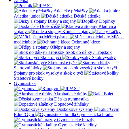
Atletika
Atletické překážky
Atletika junior
Dětská atletika
Disky a stojany
Doplňky
Doskočiště
Kladiva a
stojany
Koule a stojany
Laťky
Měřící pásma
Míče a
medicinbaly
Ochranné klece
Oštěpy a stojany
Skok do dálky / Trojskok
Skok o tyči
Skok vysoký
Skokanské tyče
Startovní bloky
Stojany pro skok vysoký a skok o tyči
Štafetové kolíky
Gymnastika
Akrobatické dráhy
Balet
Dětská gymnastika
Dopadové žíněnky
Doskokové systémy
Educ’Gym
Gymnastická bradla
Gymnastické hrazdy
Gymnastické kladiny