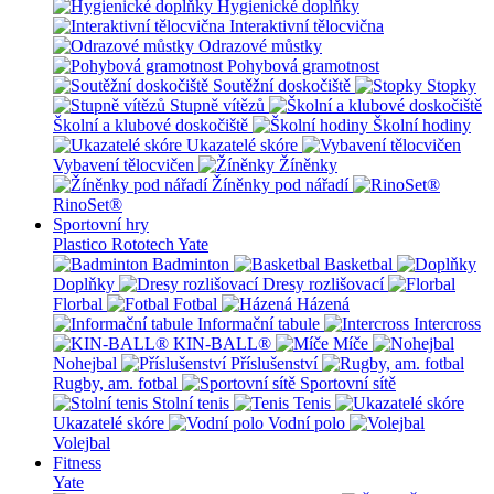
Hygienické doplňky
Interaktivní tělocvična
Odrazové můstky
Pohybová gramotnost
Soutěžní doskočiště
Stopky
Stupně vítězů
Školní a klubové doskočiště
Školní hodiny
Ukazatelé skóre
Vybavení tělocvičen
Žíněnky
Žíněnky pod nářadí
RinoSet®
Sportovní hry
Plastico Rototech
Yate
Badminton
Basketbal
Doplňky
Dresy rozlišovací
Florbal
Fotbal
Házená
Informační tabule
Intercross
KIN-BALL®
Míče
Nohejbal
Příslušenství
Rugby, am. fotbal
Sportovní sítě
Stolní tenis
Tenis
Ukazatelé skóre
Vodní polo
Volejbal
Fitness
Yate