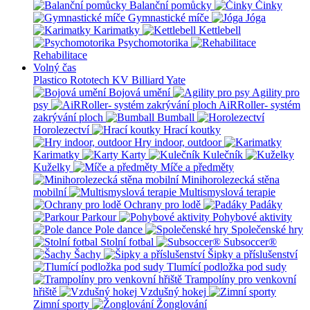
Balanční pomůcky
Činky
Gymnastické míče
Jóga
Karimatky
Kettlebell
Psychomotorika
Rehabilitace
Volný čas
Plastico Rototech
KV Billiard
Yate
Bojová umění
Agility pro
psy
AiRRoller- systém
zakrývání ploch
Bumball
Horolezectví
Hrací koutky
Hry indoor, outdoor
Karimatky
Karty
Kulečník
Kuželky
Míče a předměty
Minihorolezecká stěna
mobilní
Multismyslová terapie
Ochrany pro lodě
Padáky
Parkour
Pohybové aktivity
Pole dance
Společenské hry
Stolní fotbal
Subsoccer®
Šachy
Šipky a příslušenství
Tlumící podložka pod sudy
Trampolíny pro venkovní
hřiště
Vzdušný hokej
Zimní sporty
Žonglování