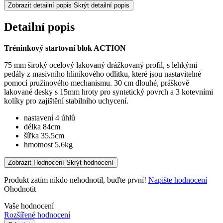
Zobrazit detailní popis
Skrýt detailní popis
Detailní popis
Tréninkový startovní blok ACTION
75 mm široký ocelový lakovaný drážkovaný profil, s lehkými
pedály z masivního hliníkového odlitku, které jsou nastavitelné
pomocí pružinového mechanismu. 30 cm dlouhé, práškově
lakované desky s 15mm hroty pro syntetický povrch a 3 kotevními
kolíky pro zajištění stabilního uchycení.
nastavení 4 úhlů
délka 84cm
šířka 35,5cm
hmotnost 5,6kg
Zobrazit Hodnocení
Skrýt hodnocení
Produkt zatím nikdo nehodnotil, buďte první!
Napište hodnocení
Ohodnotit
Vaše hodnocení
Rozšířené hodnocení