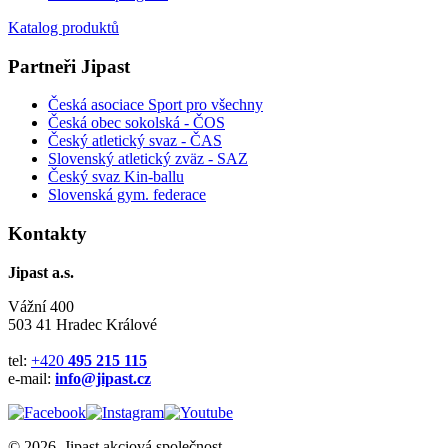
Katalog produktů
Partneři Jipast
Česká asociace Sport pro všechny
Česká obec sokolská - ČOS
Český atletický svaz - ČAS
Slovenský atletický zväz
- SAZ
Český svaz Kin-ballu
Slovenská gym. federace
Kontakty
Jipast a.s.
Vážní 400
503 41 Hradec Králové
tel:
+420
495 215 115
e-mail:
info@jipast.cz
© 2026, Jipast akciová společnost