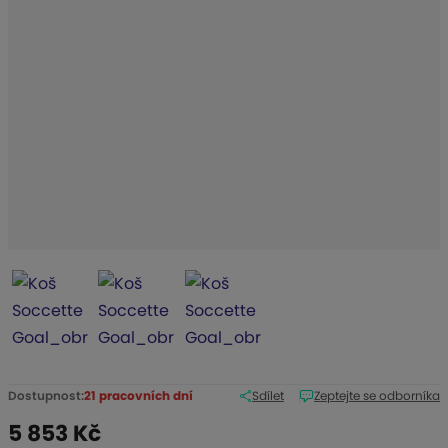
b
c
e
:
7
-
1
0
2
5
5
Dostupnost:
21 pracovních dní
Sdílet
Zeptejte se odborníka
5 853 Kč