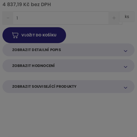
4 837,19 Kč bez DPH
S
N
Z
ks
n
a
m
í
v
ě
ž
ý
VLOŽIT DO KOŠÍKU
n
i
š
i
t
i
t
m
t
ZOBRAZIT DETAILNÍ POPIS
n
m
p
o
n
o
ZOBRAZIT HODNOCENÍ
ž
o
č
s
ž
e
t
s
t
v
t
ZOBRAZIT SOUVISEJÍCÍ PRODUKTY
í
v
í