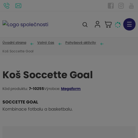
☰
V
y
h
Úvodní strana
Volný čas
Pohybové aktivity
l
Koš Soccette Goal
e
d
Koš Soccette Goal
a
t
Kód produktu:
7-10255
Výrobce:
Megaform
K
ó
SOCCETTE GOAL
d
Kombinace fotbalu a basketbalu.
v
ý
r
o