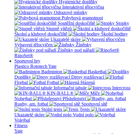
Hygienické doplňky
Interaktivní tělocvična
Odrazové můstky
Pohybová gramotnost
Soutěžní doskočiště
Stopky
Stupně vítězů
Školní a klubové doskočiště
Školní hodiny
Ukazatelé skóre
Vybavení tělocvičen
Žíněnky
Žíněnky pod nářadí
RinoSet®
Sportovní hry
Plastico Rototech
Yate
Badminton
Basketbal
Doplňky
Dresy rozlišovací
Florbal
Fotbal
Házená
Informační tabule
Intercross
KIN-BALL®
Míče
Nohejbal
Příslušenství
Rugby, am. fotbal
Sportovní sítě
Stolní tenis
Tenis
Ukazatelé skóre
Vodní polo
Volejbal
Fitness
Yate