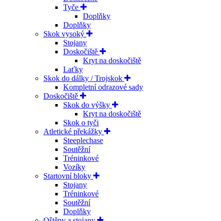
Tyče
Doplňky
Doplňky
Skok vysoký
Stojany
Doskočiště
Kryt na doskočiště
Laťky
Skok do dálky / Trojskok
Kompletní odrazové sady
Doskočiště
Skok do výšky
Kryt na doskočiště
Skok o tyči
Atletické překážky
Steeplechase
Soutěžní
Tréninkové
Vozíky
Startovní bloky
Stojany
Tréninkové
Soutěžní
Doplňky
Oštěpy a stojany