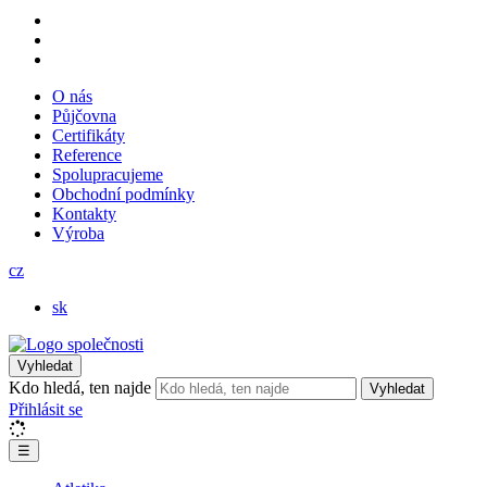
O nás
Půjčovna
Certifikáty
Reference
Spolupracujeme
Obchodní podmínky
Kontakty
Výroba
cz
sk
Vyhledat
Kdo hledá, ten najde
Vyhledat
Přihlásit se
☰