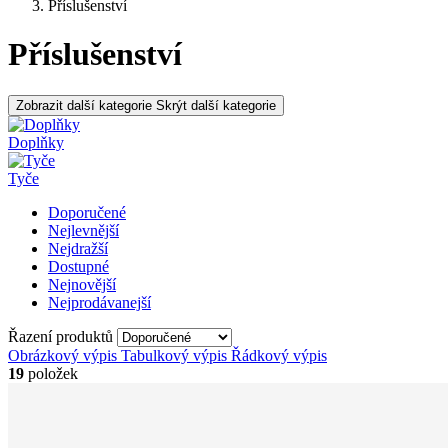
Příslušenství
Příslušenství
Zobrazit další kategorie
Skrýt další kategorie
Doplňky
Tyče
Doporučené
Nejlevnější
Nejdražší
Dostupné
Nejnovější
Nejprodávanejší
Řazení produktů
Obrázkový výpis
Tabulkový výpis
Řádkový výpis
19
položek