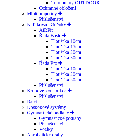
Trampolíny OUTDOOR
Ochranné obložení
Minitrampolíny
Příslušenství
Nafukovací žíněnky
AiRPit
Řada Basic
Tloušťka 10cm
Tloušťka 15cm
Tloušťka 20cm
Tloušťka 30cm
Řada Pro
Tloušťka 10cm
Tloušťka 20cm
Tloušťka 30cm
Příslušenství
Kruhové konstrukce
Příslušenství
Balet
Doskokové systémy
Gymnastické podlahy
Gymnastické podlahy
Příslušenství
Vozíky
Akrobatické dráhy