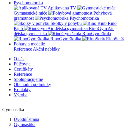
Psychomotorika
Aplikovaná TV
Gymnastické míče
Pohybová
gramotnost
Psychomotorika
Školky v pohybu
Rino
Kjub
RinoGym Air
dětská gymnastika
RinoGym škola
RinoGym školka
RinoSet®
Poháry a medaile
Reference
Akční nabídky
O nás
Půjčovna
Certifikáty
Reference
Spolupracujeme
Obchodní podmínky
Kontakty
Výroba
Gymnastika
Úvodní strana
Gymnastika