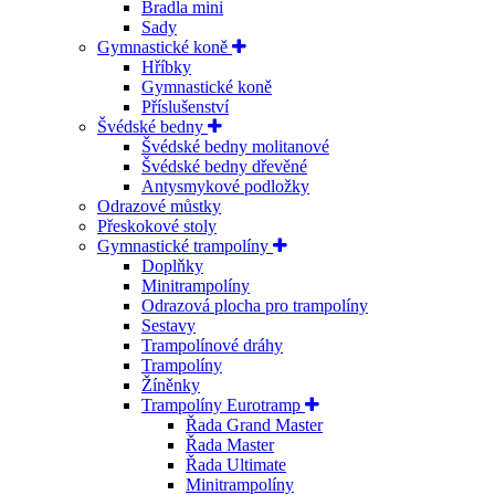
Bradla mini
Sady
Gymnastické koně
Hříbky
Gymnastické koně
Příslušenství
Švédské bedny
Švédské bedny molitanové
Švédské bedny dřevěné
Antysmykové podložky
Odrazové můstky
Přeskokové stoly
Gymnastické trampolíny
Doplňky
Minitrampolíny
Odrazová plocha pro trampolíny
Sestavy
Trampolínové dráhy
Trampolíny
Žíněnky
Trampolíny Eurotramp
Řada Grand Master
Řada Master
Řada Ultimate
Minitrampolíny