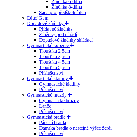
Žíněnka 6-dílná
Žíněnka 8-dílná
Sada pro předškolní děti
Educ’Gym
Dopadové žíněnky
Přídavné žíněnky
Žíněnky pod nářadí
Dopadové žíněnky skládací
Gymnastické koberce
Tloušťka 2,5cm
Tloušťka 3,5cm
Tloušťka 4,5cm
Tloušťka 5,5cm
Příslušenství
Gymnastické kladiny
Gymnastické kladiny
Příslušenství
Gymnastické hrazdy
Gymnastické hrazdy
Lanče
Příslušenství
Gymnastická bradla
Pánská bradla
Dámská bradla o nestejné výšce žerdi
Příslušenství