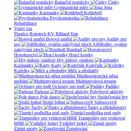
Balanční pomůcky
Činky
Gymnastické míče
Jóga
Karimatky
Kettlebell
Psychomotorika
Rehabilitace
Volný čas
Plastico Rototech
KV Billiard
Yate
Bojová umění
Agility pro
psy
AiRRoller- systém
zakrývání ploch
Bumball
Horolezectví
Hrací koutky
Hry indoor, outdoor
Karimatky
Karty
Kulečník
Kuželky
Míče a předměty
Minihorolezecká stěna
mobilní
Multismyslová terapie
Ochrany pro lodě
Padáky
Parkour
Pohybové aktivity
Pole dance
Společenské hry
Stolní fotbal
Subsoccer®
Šachy
Šipky a příslušenství
Tlumící podložka pod sudy
Trampolíny pro venkovní
hřiště
Vzdušný hokej
Zimní sporty
Žonglování