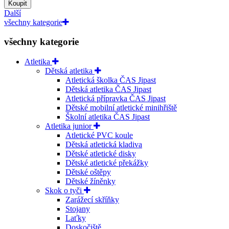
Koupit
Další
všechny kategorie
všechny kategorie
Atletika
Dětská atletika
Atletická školka ČAS Jipast
Dětská atletika ČAS Jipast
Atletická přípravka ČAS Jipast
Dětské mobilní atletické minihřiště
Školní atletika ČAS Jipast
Atletika junior
Atletické PVC koule
Dětská atletická kladiva
Dětské atletické disky
Dětské atletické překážky
Dětské oštěpy
Dětské žíněnky
Skok o tyči
Zarážecí skříňky
Stojany
Laťky
Doskočiště