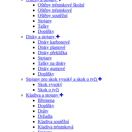
Oštěpy tréninkové školní
Oštěpy tréninkové
Oštěpy soutěžní
Stojany
Tašky
Doplňky
Disky a stojany
Disky karbonové
Disky plastové
Disky překližka
Stojany
Tašky na disky
Disky gumové
Doplňky
Stojany pro skok vysoký a skok o tyči
Skok vysoký
Skok o tyči
Kladiva a stojany
Břemena
Doplňky
Dráty
Držadla
Kladiva soutěžní
Kladiva tréninková