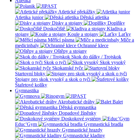
Atletika
Atletické překážky
Atletika junior
Dětská atletika
Disky a stojany
Doplňky
Doskočiště
Kladiva a
stojany
Koule a stojany
Laťky
Měřící pásma
Míče a
medicinbaly
Ochranné klece
Oštěpy a stojany
Skok do dálky / Trojskok
Skok o tyči
Skok vysoký
Skokanské tyče
Startovní bloky
Stojany pro skok vysoký a skok o tyči
Štafetové kolíky
Gymnastika
Akrobatické dráhy
Balet
Dětská gymnastika
Dopadové žíněnky
Doskokové systémy
Educ’Gym
Gymnastická bradla
Gymnastické hrazdy
Gymnastické kladiny