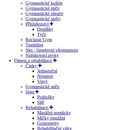
Gymnastické kužele
Gymnastické míče
Gymnastické obruče
Gymnastické stuhy
Příslušenství
Doplňky
Tyče
Rocking´Gym
Tumbling
Slet - Sportovní všestrannost
Nafukovací prvky
Fitness a rehabilitace
Činky
Jednoruční
Neopren
Vinyl
Gymnastické míče
Jóga
Podložky
Sítě
Rehabilitace
Masážní pomůcky
Míčky masážní
Goniometry
Rehabilitační válce