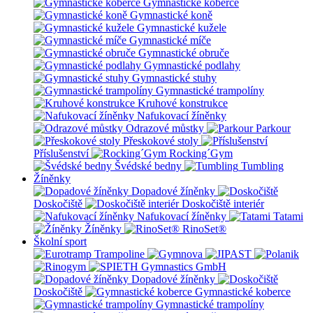
Gymnastické koberce
Gymnastické koně
Gymnastické kužele
Gymnastické míče
Gymnastické obruče
Gymnastické podlahy
Gymnastické stuhy
Gymnastické trampolíny
Kruhové konstrukce
Nafukovací žíněnky
Odrazové můstky
Parkour
Přeskokové stoly
Příslušenství
Rocking´Gym
Švédské bedny
Tumbling
Žíněnky
Dopadové žíněnky
Doskočiště
Doskočiště interiér
Nafukovací žíněnky
Tatami
Žíněnky
RinoSet®
Školní sport
Dopadové žíněnky
Doskočiště
Gymnastické koberce
Gymnastické trampolíny