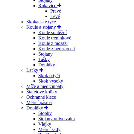
Stojany
Rukavice
Pravé
Levé
Skokanské tyče
Koule a stojany
Koule soutěžní
Koule tréninkové
Koule z mosazi
Koule z nerez oceli
Stojany
Tašky
Doplňky
Laťky
Skok o tyči
Skok vysoký
Míče a medicinbaly
Štafetové kolíky
Ochranné klece
Měřící pásma
Doplňky
Stopky
Stojany univerzální
Vlajky
Měřící sady