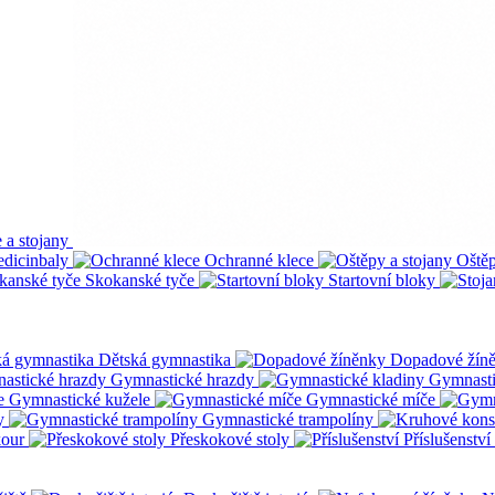
 a stojany
dicinbaly
Ochranné klece
Oštěp
Skokanské tyče
Startovní bloky
Dětská gymnastika
Dopadové žín
Gymnastické hrazdy
Gymnasti
Gymnastické kužele
Gymnastické míče
y
Gymnastické trampolíny
kour
Přeskokové stoly
Příslušenství