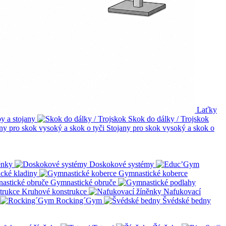
Laťky
y a stojany
Skok do dálky / Trojskok
Stojany pro skok vysoký a skok o
ěnky
Doskokové systémy
cké kladiny
Gymnastické koberce
Gymnastické obruče
Kruhové konstrukce
Nafukovací
Rocking´Gym
Švédské bedny