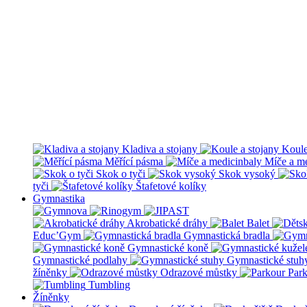
Kladiva a stojany
Koule
Měřící pásma
Míče a me
Skok o tyči
Skok vysoký
tyči
Štafetové kolíky
Gymnastika
Akrobatické dráhy
Balet
Educ’Gym
Gymnastická bradla
Gymnastické koně
Gymnastické podlahy
Gymnastické stuh
žíněnky
Odrazové můstky
Par
Tumbling
Žíněnky