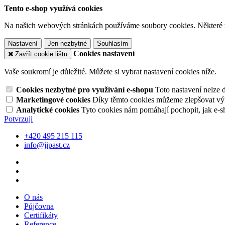
Tento e-shop využívá cookies
Na našich webových stránkách používáme soubory cookies. Některé z n
Nastavení
Jen nezbytné
Souhlasím
Cookies nastavení
Zavřít cookie lištu
Vaše soukromí je důležité. Můžete si vybrat nastavení cookies níže.
Cookies nezbytné pro využívání e-shopu
Toto nastavení nelze 
Marketingové cookies
Díky těmto cookies můžeme zlepšovat výko
Analytické cookies
Tyto cookies nám pomáhají pochopit, jak e-s
Potvrzuji
+420 495 215 115
info@jipast.cz
O nás
Půjčovna
Certifikáty
Reference