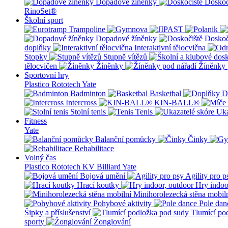
Dopadové žíněnky
Doskoč
RinoSet®
Školní sport
Dopadové žíněnky
Doskoč
doplňky
Interaktivní tělocvična
Stopky
Stupně vítězů
tělocvičen
Žíněnky
Žíněnky 
Sportovní hry
Plastico Rototech
Yate
Badminton
Basketbal
D
Intercross
KIN-BALL®
Stolní tenis
Tenis
Uka
Fitness
Yate
Balanční pomůcky
Činky
Rehabilitace
Volný čas
Plastico Rototech
KV Billiard
Yate
Bojová umění
Agility pro p
Hrací koutky
Hry indoo
Minihorolezecká stěna mobil
Pohybové aktivity
Pole dan
Šipky a příslušenství
Tlumící po
sporty
Žonglování