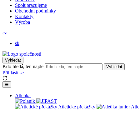
Spolupracujeme
Obchodní podmínky
Kontakty
Výroba
cz
sk
Vyhledat
Kdo hledá, ten najde
Vyhledat
Přihlásit se
☰
Atletika
Atletické překážky
Atle