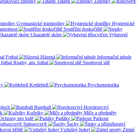
afukovací žíněnky
Tatami
Žíněnky
Gymnastické trampolíny
Hygienické
amotnost
Soutěžní doskočiště
Ukazatelé skóre
Vybavení
Fotbal
Házená
Informační tabule
Rugby, am. fotbal
Sportovní sítě
ky
Kettlebell
Psychomotorika
ploch
Bumball
Horolezectví
ík
Kuželky
Míče a předměty
Ochrany pro lodě
Padáky
Parkour
Subsoccer®
Šachy
kovní hřiště
Vzdušný hokej
Zimní