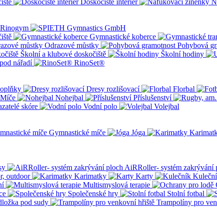
iště
Doskočiště interiér
N
iště
Gymnastické koberce
Odrazové můstky
Pohybová gr
Školní a klubové doskočiště
Školní hodiny
pod nářadí
RinoSet®
oplňky
Dresy rozlišovací
Florbal
Míče
Nohejbal
Příslušenství
zatelé skóre
Vodní polo
Volejbal
Gymnastické míče
Jóga
Karimat
sy
AiRRoller- systém zakrývání 
r, outdoor
Karimatky
Karty
Kulečn
ní
Multismyslová terapie
ce
Společenské hry
Stolní fotbal
dložka pod sudy
Trampolíny pro ven