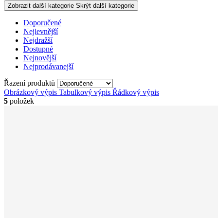
Zobrazit další kategorie
Skrýt další kategorie
Doporučené
Nejlevnější
Nejdražší
Dostupné
Nejnovější
Nejprodávanejší
Řazení produktů
Obrázkový výpis
Tabulkový výpis
Řádkový výpis
5
položek