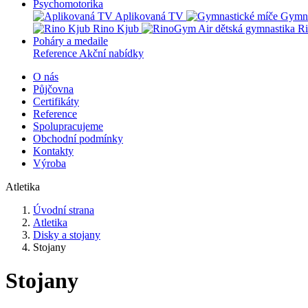
Psychomotorika
Aplikovaná TV
Gymna
Rino Kjub
Ri
Poháry a medaile
Reference
Akční nabídky
O nás
Půjčovna
Certifikáty
Reference
Spolupracujeme
Obchodní podmínky
Kontakty
Výroba
Atletika
Úvodní strana
Atletika
Disky a stojany
Stojany
Stojany