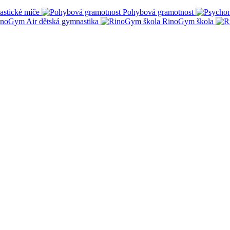
stické míče
Pohybová gramotnost
noGym Air dětská gymnastika
RinoGym škola