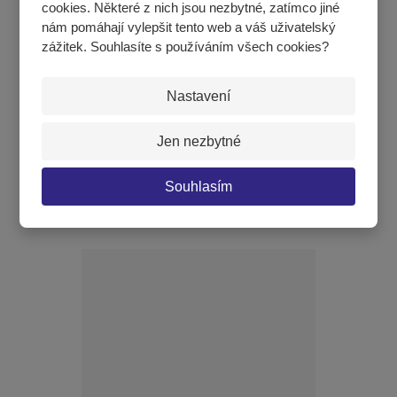
cookies. Některé z nich jsou nezbytné, zatímco jiné
nám pomáhají vylepšit tento web a váš uživatelský
zážitek. Souhlasíte s používáním všech cookies?
Nastavení
Tyč Spirit - 370/59 (délka v cm/kg)
Jen nezbytné
23 594 Kč
Souhlasím
KOUPIT