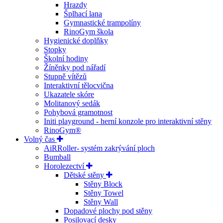
Hrazdy
Šplhací lana
Gymnastické trampolíny
RinoGym škola
Hygienické doplňky
Stopky
Školní hodiny
Žíněnky pod nářadí
Stupně vítězů
Interaktivní tělocvična
Ukazatele skóre
Molitanový sedák
Pohybová gramotnost
Initi playground - herní konzole pro interaktivní stěny
RinoGym®
Volný čas
AiRRoller- systém zakrývání ploch
Bumball
Horolezectví
Dětské stěny
Stěny Block
Stěny Towel
Stěny Wall
Dopadové plochy pod stěny
Posilovací desky