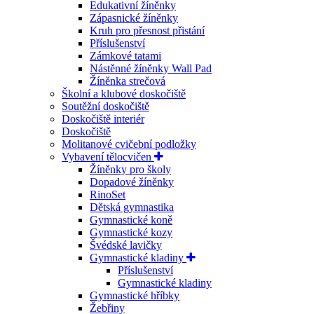
Edukativní žíněnky
Zápasnické žíněnky
Kruh pro přesnost přistání
Příslušenství
Zámkové tatami
Nástěnné žíněnky Wall Pad
Žíněnka strečová
Školní a klubové doskočiště
Soutěžní doskočiště
Doskočiště interiér
Doskočiště
Molitanové cvičební podložky
Vybavení tělocvičen
Žíněnky pro školy
Dopadové žíněnky
RinoSet
Dětská gymnastika
Gymnastické koně
Gymnastické kozy
Švédské lavičky
Gymnastické kladiny
Příslušenství
Gymnastické kladiny
Gymnastické hříbky
Žebřiny