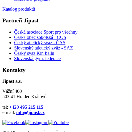
Katalog produktů
Partneři Jipast
Česká asociace Sport pro všechny
Česká obec sokolská - ČOS
Český atletický svaz - ČAS
Slovenský atletický zväz
- SAZ
Český svaz Kin-ballu
Slovenská gym. federace
Kontakty
Jipast a.s.
Vážní 400
503 41 Hradec Králové
tel:
+420
495 215 115
e-mail:
info@jipast.cz