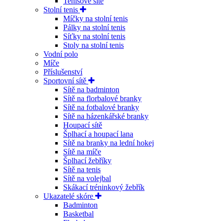
Tenisové sítě
Stolní tenis
Míčky na stolní tenis
Pálky na stolní tenis
Síťky na stolní tenis
Stoly na stolní tenis
Vodní polo
Míče
Příslušenství
Sportovní sítě
Sítě na badminton
Sítě na florbalové branky
Sítě na fotbalové branky
Sítě na házenkářské branky
Houpací sítě
Šplhací a houpací lana
Sítě na branky na lední hokej
Sítě na míče
Šplhací žebříky
Sítě na tenis
Sítě na volejbal
Skákací tréninkový žebřík
Ukazatelé skóre
Badminton
Basketbal