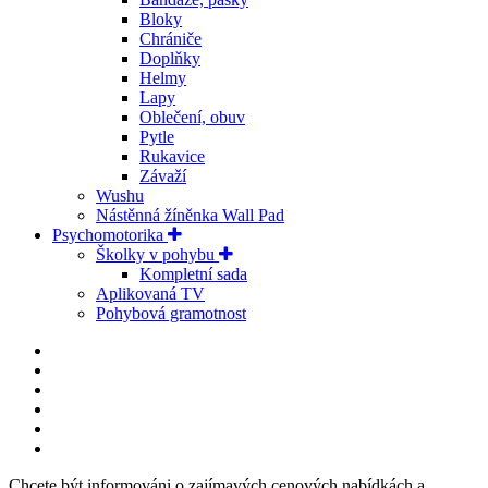
Bloky
Chrániče
Doplňky
Helmy
Lapy
Oblečení, obuv
Pytle
Rukavice
Závaží
Wushu
Nástěnná žíněnka Wall Pad
Psychomotorika
Školky v pohybu
Kompletní sada
Aplikovaná TV
Pohybová gramotnost
Chcete být informováni o zajímavých cenových nabídkách a