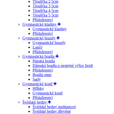
Tloušťka 2,5cm
Tloušťka 3,5cm
Tloušťka 4,5cm
Tloušťka 5,5cm
Příslušenství
Gymnastické kladiny
Gymnastické kladiny
Příslušenství
Gymnastické hrazdy
Gymnastické hrazdy
Lanče
Příslušenství
Gymnastická bradla
Pánská bradla
Dámská bradla o nestejné výšce žerdi
Příslušenství
Bradla mini
Sady
Gymnastické koně
Hříbky
Gymnastické koně
Příslušenství
Švédské bedny
Švédské bedny molitanové
Švédské bedny dřevěné