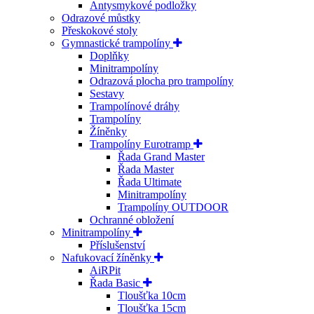
Antysmykové podložky
Odrazové můstky
Přeskokové stoly
Gymnastické trampolíny
Doplňky
Minitrampolíny
Odrazová plocha pro trampolíny
Sestavy
Trampolínové dráhy
Trampolíny
Žíněnky
Trampolíny Eurotramp
Řada Grand Master
Řada Master
Řada Ultimate
Minitrampolíny
Trampolíny OUTDOOR
Ochranné obložení
Minitrampolíny
Příslušenství
Nafukovací žíněnky
AiRPit
Řada Basic
Tloušťka 10cm
Tloušťka 15cm