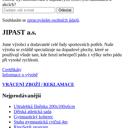
akcích?
Odeslat
Souhlasím se
zpracováním osobních údajů
.
JIPAST a.s.
Jsme výrobci a dodavatelé celé řady sportovních potřeb. Naše
výroba se zvláště specializuje na dopadové plochy, které se
používají všude tam, kde hrozí nebezpečí pádu z výšky nebo pádu
při vysoké rychlosti.
Certifikáty
Informace o výrobě
VRÁCENÍ ZBOŽÍ / REKLAMACE
Nejprodávanější
Ultralehká žíněnka 200x100x6cm
Dětská atletická sada
Gymnastický koberec
Stuha gymnastická cvičná 4m
RinoSet® program