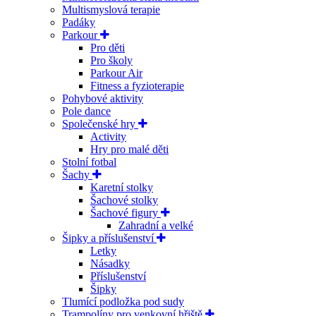
Multismyslová terapie
Padáky
Parkour
Pro děti
Pro školy
Parkour Air
Fitness a fyzioterapie
Pohybové aktivity
Pole dance
Společenské hry
Activity
Hry pro malé děti
Stolní fotbal
Šachy
Karetní stolky
Šachové stolky
Šachové figury
Zahradní a velké
Šipky a příslušenství
Letky
Násadky
Příslušenství
Šipky
Tlumící podložka pod sudy
Trampolíny pro venkovní hřiště