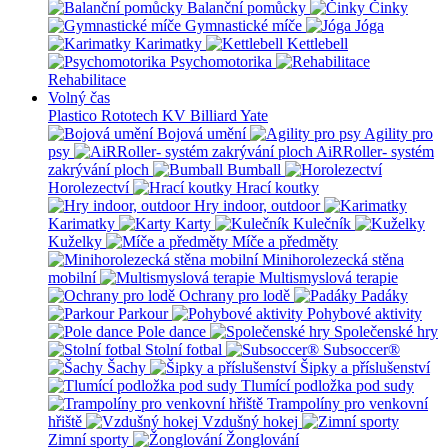
Balanční pomůcky
Činky
Gymnastické míče
Jóga
Karimatky
Kettlebell
Psychomotorika
Rehabilitace
Volný čas
Plastico Rototech
KV Billiard
Yate
Bojová umění
Agility pro
psy
AiRRoller- systém
zakrývání ploch
Bumball
Horolezectví
Hrací koutky
Hry indoor, outdoor
Karimatky
Karty
Kulečník
Kuželky
Míče a předměty
Minihorolezecká stěna
mobilní
Multismyslová terapie
Ochrany pro lodě
Padáky
Parkour
Pohybové aktivity
Pole dance
Společenské hry
Stolní fotbal
Subsoccer®
Šachy
Šipky a příslušenství
Tlumící podložka pod sudy
Trampolíny pro venkovní
hřiště
Vzdušný hokej
Zimní sporty
Žonglování