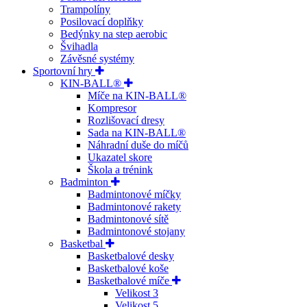
Trampolíny
Posilovací doplňky
Bedýnky na step aerobic
Švihadla
Závěsné systémy
Sportovní hry
KIN-BALL®
Míče na KIN-BALL®
Kompresor
Rozlišovací dresy
Sada na KIN-BALL®
Náhradní duše do míčů
Ukazatel skore
Škola a trénink
Badminton
Badmintonové míčky
Badmintonové rakety
Badmintonové sítě
Badmintonové stojany
Basketbal
Basketbalové desky
Basketbalové koše
Basketbalové míče
Velikost 3
Velikost 5