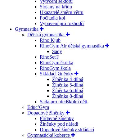
Vytyčení sektoru
Stojany na křídu
Ukazatelé směru větru
Počítadla kol
Vybavení pro rozhodčí
Gymnastika
Dětská gymnastika
Rino Kjub
RinoGym Air dětská gymnastika
Sady
RinoSet®
RinoGym školka
RinoGym škola
Skládací žíněnky
Žíněnka 4-dílná
Žíněnka 5-dílná
Žíněnka 6-dílná
Žíněnka 8-dílná
Sada pro předškolní děti
Educ’Gym
Dopadové žíněnky
Přídavné žíněnky
Žíněnky pod nářadí
Dopadové žíněnky skládací
Gymnastické koberce