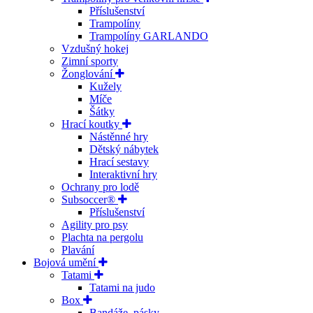
Příslušenství
Trampolíny
Trampolíny GARLANDO
Vzdušný hokej
Zimní sporty
Žonglování
Kužely
Míče
Šátky
Hrací koutky
Nástěnné hry
Dětský nábytek
Hrací sestavy
Interaktivní hry
Ochrany pro lodě
Subsoccer®
Příslušenství
Agility pro psy
Plachta na pergolu
Plavání
Bojová umění
Tatami
Tatami na judo
Box
Bandáže, pásky