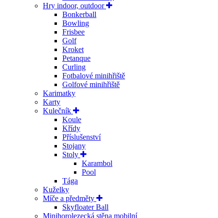
Hry indoor, outdoor
Bonkerball
Bowling
Frisbee
Golf
Kroket
Petanque
Curling
Fotbalové minihřiště
Golfové minihřiště
Karimatky
Karty
Kulečník
Koule
Křídy
Příslušenství
Stojany
Stoly
Karambol
Pool
Tága
Kuželky
Míče a předměty
Skyfloater Ball
Minihorolezecká stěna mobilní