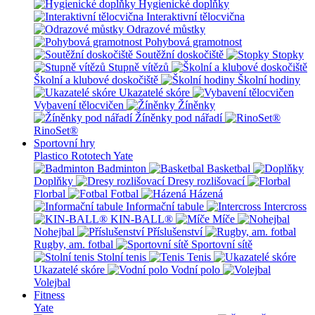
Hygienické doplňky
Interaktivní tělocvična
Odrazové můstky
Pohybová gramotnost
Soutěžní doskočiště
Stopky
Stupně vítězů
Školní a klubové doskočiště
Školní hodiny
Ukazatelé skóre
Vybavení tělocvičen
Žíněnky
Žíněnky pod nářadí
RinoSet®
Sportovní hry
Plastico Rototech
Yate
Badminton
Basketbal
Doplňky
Dresy rozlišovací
Florbal
Fotbal
Házená
Informační tabule
Intercross
KIN-BALL®
Míče
Nohejbal
Příslušenství
Rugby, am. fotbal
Sportovní sítě
Stolní tenis
Tenis
Ukazatelé skóre
Vodní polo
Volejbal
Fitness
Yate