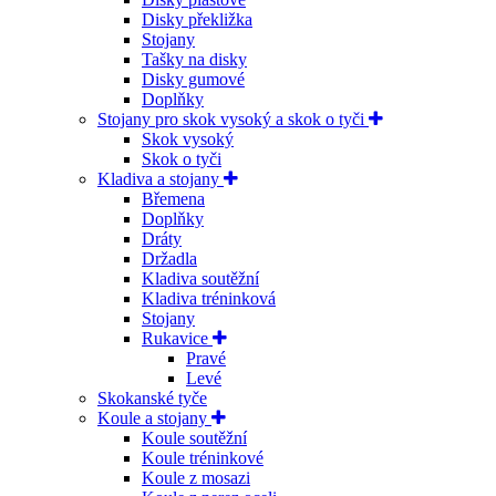
Disky překližka
Stojany
Tašky na disky
Disky gumové
Doplňky
Stojany pro skok vysoký a skok o tyči
Skok vysoký
Skok o tyči
Kladiva a stojany
Břemena
Doplňky
Dráty
Držadla
Kladiva soutěžní
Kladiva tréninková
Stojany
Rukavice
Pravé
Levé
Skokanské tyče
Koule a stojany
Koule soutěžní
Koule tréninkové
Koule z mosazi