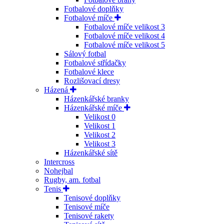
Fotbalové doplňky
Fotbalové míče
Fotbalové míče velikost 3
Fotbalové míče velikost 4
Fotbalové míče velikost 5
Sálový fotbal
Fotbalové střídačky
Fotbalové klece
Rozlišovací dresy
Házená
Házenkářské branky
Házenkářské míče
Velikost 0
Velikost 1
Velikost 2
Velikost 3
Házenkářské sítě
Intercross
Nohejbal
Rugby, am. fotbal
Tenis
Tenisové doplňky
Tenisové míče
Tenisové rakety