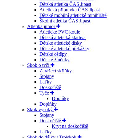
Dětská atletika ČAS Jipast
Atletická přípravka ČAS Jipast
Dětské mobilní atletické minihřiště
Školní atletika ČAS Jipast
Atletika junior
Atletické PVC koule
Dětská atletická kladiva
Dětské atletické disky
Dětské atletické překážky
Dětské oštěpy
Dětské žíněnky
Skok o tyči
Zarážecí skříňky
Stojany
Laťky
Doskočiště
Tyče
Doplňky
Doplňky
Skok vysoký
Stojany
Doskočiště
Kryt na doskočiště
Laťky
Skok do dálky / Trojskok