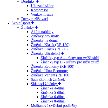
Doplňky
Ukazatel skóre
Kompresor
Venkovní sada
Dresy rozlišovací
Školní sport
Žíněnky
Akční nabídky
Žíněnky pro školy
Žíněnky na doma
Žíněnka Klasik (RE 120)
Žíněnka Klasik (RE 80)
Žíněnka Ultralehká
Žíněnky typ A - určeny pro vyšší zátěž
Žíněnky typ B - určeny pro nižší zátěž
Žíněnka Economy (RE 100)
Žíněnka Ultra Economy
Žíněnka Variant (RE 100)
Sada školních žíněnek
Skládací žíněnky
Žíněnka 4-dílná
Žíněnka 5-dílná
Žíněnka 6-dílná
Žíněnka 8-dílná
Molitanové cvičební podložky