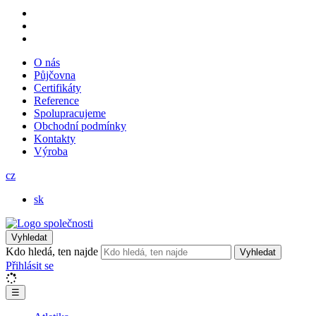
O nás
Půjčovna
Certifikáty
Reference
Spolupracujeme
Obchodní podmínky
Kontakty
Výroba
cz
sk
Vyhledat
Kdo hledá, ten najde
Vyhledat
Přihlásit se
☰