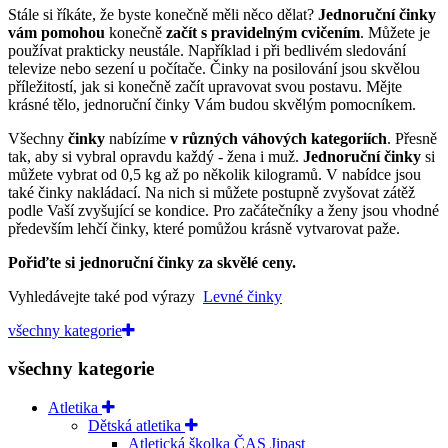
Stále si říkáte, že byste konečně měli něco dělat?
Jednoruční činky
vám pomohou
konečně
začít s pravidelným cvičením
. Můžete je
používat prakticky neustále. Například i při bedlivém sledování
televize nebo sezení u počítače. Činky na posilování jsou skvělou
příležitostí, jak si konečně začít upravovat svou postavu. Mějte
krásné tělo, jednoruční činky Vám budou skvělým pomocníkem.
Všechny
činky
nabízíme
v různých váhových kategoriích
. Přesně
tak, aby si vybral opravdu každý - žena i muž.
Jednoruční činky
si
můžete vybrat od 0,5 kg až po několik kilogramů. V nabídce jsou
také činky nakládací. Na nich si můžete postupně zvyšovat zátěž
podle Vaší zvyšující se kondice. Pro začátečníky a ženy jsou vhodné
především lehčí činky, které pomůžou krásně vytvarovat paže.
Pořiďte si jednoruční činky za skvělé ceny.
Vyhledávejte také pod výrazy
Levné činky
všechny kategorie
všechny kategorie
Atletika
Dětská atletika
Atletická školka ČAS Jipast