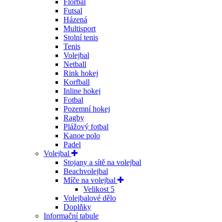
Florbal
Futsal
Házená
Multisport
Stolní tenis
Tenis
Volejbal
Netball
Rink hokej
Korfball
Inline hokej
Fotbal
Pozemní hokej
Ragby
Plážový fotbal
Kanoe polo
Padel
Volejbal
Stojany a sítě na volejbal
Beachvolejbal
Míče na volejbal
Velikost 5
Volejbalové dělo
Doplňky
Informační tabule