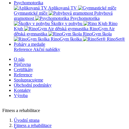
Psychomotorika
Aplikovaná TV
Gymnastické míče
Pohybová
gramotnost
Psychomotorika
Školky v pohybu
Rino
Kjub
RinoGym Air
dětská gymnastika
RinoGym škola
RinoGym školka
RinoSet®
Poháry a medaile
Reference
Akční nabídky
O nás
Půjčovna
Certifikáty
Reference
Spolupracujeme
Obchodní podmínky
Kontakty
Výroba
Fitness a rehabilitace
Úvodní strana
Fitness a rehabilitace