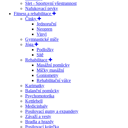
Slet - Sportovní všestrannost
Nafukovací prvky
Fitness a rehabilitace
Činky
Jednoruční
Neopren
Vinyl
Gymnastické míče
Jóga
Podložky
Sítě
Rehabilitace
Masážní pomůcky
Míčky masážní
Goniometry
Rehabilitační válce
Karimatky
Balanční pomůcky
Psychomotorika
Kettlebell
Medicinbaly
Posilovací gumy a expandery
Závaží a vesty
Bradla a hrazdy
Posilovací kolečka