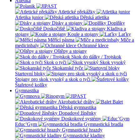
Atletika
Atletické překážky
Atletika junior
Dětská atletika
Disky a stojany
Doplňky
Doskočiště
Kladiva a
stojany
Koule a stojany
Laťky
Měřící pásma
Míče a
medicinbaly
Ochranné klece
Oštěpy a stojany
Skok do dálky / Trojskok
Skok o tyči
Skok vysoký
Skokanské tyče
Startovní bloky
Stojany pro skok vysoký a skok o tyči
Štafetové kolíky
Gymnastika
Akrobatické dráhy
Balet
Dětská gymnastika
Dopadové žíněnky
Doskokové systémy
Educ’Gym
Gymnastická bradla
Gymnastické hrazdy
Gymnastické kladiny