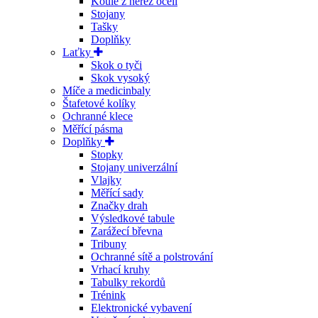
Koule z nerez oceli
Stojany
Tašky
Doplňky
Laťky
Skok o tyči
Skok vysoký
Míče a medicinbaly
Štafetové kolíky
Ochranné klece
Měřící pásma
Doplňky
Stopky
Stojany univerzální
Vlajky
Měřící sady
Značky drah
Výsledkové tabule
Zarážecí břevna
Tribuny
Ochranné sítě a polstrování
Vrhací kruhy
Tabulky rekordů
Trénink
Elektronické vybavení