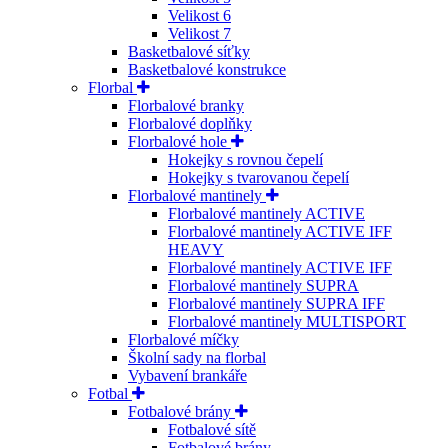
Velikost 6
Velikost 7
Basketbalové síťky
Basketbalové konstrukce
Florbal
Florbalové branky
Florbalové doplňky
Florbalové hole
Hokejky s rovnou čepelí
Hokejky s tvarovanou čepelí
Florbalové mantinely
Florbalové mantinely ACTIVE
Florbalové mantinely ACTIVE IFF
HEAVY
Florbalové mantinely ACTIVE IFF
Florbalové mantinely SUPRA
Florbalové mantinely SUPRA IFF
Florbalové mantinely MULTISPORT
Florbalové míčky
Školní sady na florbal
Vybavení brankáře
Fotbal
Fotbalové brány
Fotbalové sítě
Fotbalové brány