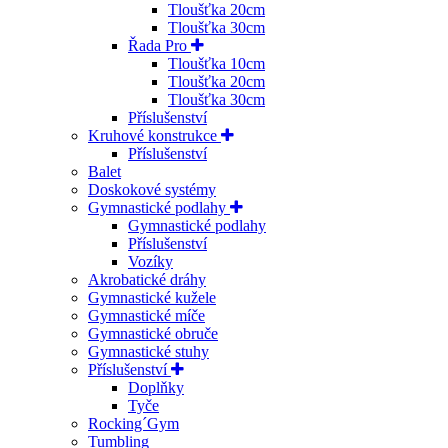
Tloušťka 20cm
Tloušťka 30cm
Řada Pro
Tloušťka 10cm
Tloušťka 20cm
Tloušťka 30cm
Příslušenství
Kruhové konstrukce
Příslušenství
Balet
Doskokové systémy
Gymnastické podlahy
Gymnastické podlahy
Příslušenství
Vozíky
Akrobatické dráhy
Gymnastické kužele
Gymnastické míče
Gymnastické obruče
Gymnastické stuhy
Příslušenství
Doplňky
Tyče
Rocking´Gym
Tumbling