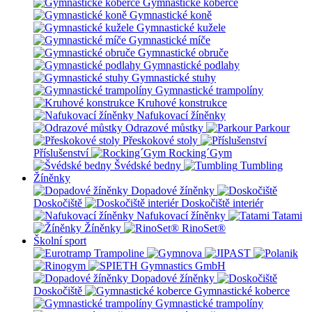
Gymnastické koberce
Gymnastické koně
Gymnastické kužele
Gymnastické míče
Gymnastické obruče
Gymnastické podlahy
Gymnastické stuhy
Gymnastické trampolíny
Kruhové konstrukce
Nafukovací žíněnky
Odrazové můstky
Parkour
Přeskokové stoly
Příslušenství
Rocking´Gym
Švédské bedny
Tumbling
Žíněnky
Dopadové žíněnky
Doskočiště
Doskočiště interiér
Nafukovací žíněnky
Tatami
Žíněnky
RinoSet®
Školní sport
Dopadové žíněnky
Doskočiště
Gymnastické koberce
Gymnastické trampolíny