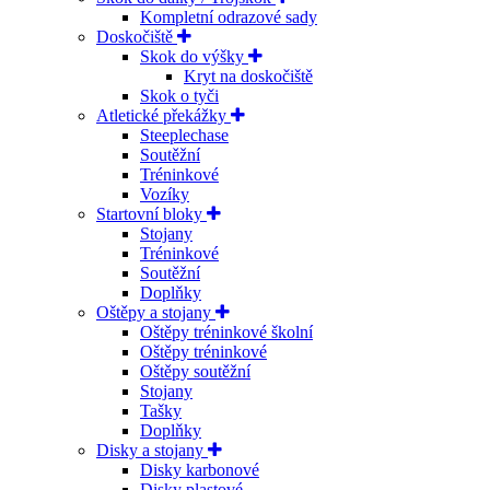
Kompletní odrazové sady
Doskočiště
Skok do výšky
Kryt na doskočiště
Skok o tyči
Atletické překážky
Steeplechase
Soutěžní
Tréninkové
Vozíky
Startovní bloky
Stojany
Tréninkové
Soutěžní
Doplňky
Oštěpy a stojany
Oštěpy tréninkové školní
Oštěpy tréninkové
Oštěpy soutěžní
Stojany
Tašky
Doplňky
Disky a stojany
Disky karbonové
Disky plastové