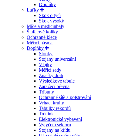
Doplňky
Laťky
Skok o tyči
Skok vysoký
Míče a medicinbaly
Štafetové kolíky
Ochranné klece
Měřící pásma
Doplňky
Stopky
Stojany univerzální
Vlajky
Měřící sady
Značky drah
Výsledkové tabule
Zarážecí břevna
Tribuny
Ochranné sítě a polstrování
Vrhací kruhy
Tabulky rekordů
Trénink
Elektronické vybavení
Vytyčení sektoru
Stojany na křídu
Ukazatelé směru větru