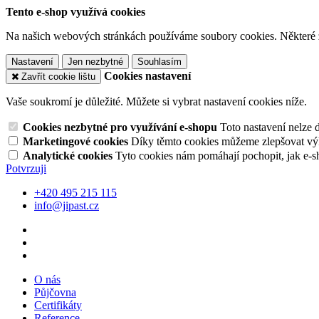
Tento e-shop využívá cookies
Na našich webových stránkách používáme soubory cookies. Některé z n
Nastavení
Jen nezbytné
Souhlasím
Cookies nastavení
Zavřít cookie lištu
Vaše soukromí je důležité. Můžete si vybrat nastavení cookies níže.
Cookies nezbytné pro využívání e-shopu
Toto nastavení nelze 
Marketingové cookies
Díky těmto cookies můžeme zlepšovat výko
Analytické cookies
Tyto cookies nám pomáhají pochopit, jak e-s
Potvrzuji
+420 495 215 115
info@jipast.cz
O nás
Půjčovna
Certifikáty
Reference