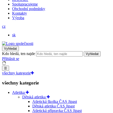
Spolupracujeme
Obchodní podmínky
Kontakty
Výroba
cz
sk
Vyhledat
Kdo hledá, ten najde
Vyhledat
Přihlásit se
☰
všechny kategorie
všechny kategorie
Atletika
Dětská atletika
Atletická školka ČAS Jipast
Dětská atletika ČAS Jipast
Atletická přípravka ČAS Jipast