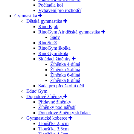
Počítadla kol
Vybavení pro rozhodčí
Gymnastika
Dětská gymnastika
Rino Kjub
RinoGym Air dětská gymnastika
Sady
RinoSet®
RinoGym školka
RinoGym škola
Skládací žíněnky
Žíněnka 4-dílná
Žíněnka 5-dílná
Žíněnka 6-dílná
Žíněnka 8-dílná
Sada pro předškolní děti
Educ’Gym
Dopadové žíněnky
Přídavné žíněnky
Žíněnky pod nářadí
Dopadové žíněnky skládací
Gymnastické koberce
Tloušťka 2,5cm
Tloušťka 3,5cm