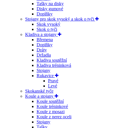
Tašky na disky
Disky gumové
Doplňky
Stojany pro skok vysoký a skok o tyči
Skok vysoký
Skok o tyči
Kladiva a stojany
Břemena
Doplňky
Dráty
Držadla
Kladiva soutěžní
Kladiva tréninková
Stojany
Rukavice
Pravé
Levé
Skokanské tyče
Koule a stojany
Koule soutěžní
Koule tréninkové
Koule z mosazi
Koule z nerez oceli
Stojany
Tašky