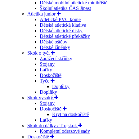
Dětské mobilní atletické minihřiště
Školní atletika ČAS Jipast
Atletika junior
Atletické PVC koule
Dětská atletická kladiva
Dětské atletické disky
Dětské atletické překážky
Dětské oštěpy
Dětské žíněnky
Skok o tyči
Zarážecí skříňky
Stojany
Laťky
Doskočiště
Tyče
Doplňky
Doplňky
Skok vysoký
Stojany
Doskočiště
Kryt na doskočiště
Laťky
Skok do dálky / Trojskok
Kompletní odrazové sady
Doskočiště