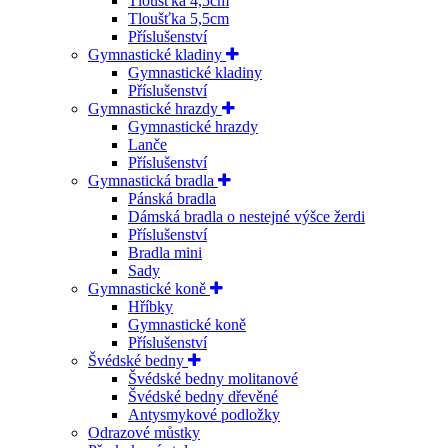
Tloušťka 4,5cm
Tloušťka 5,5cm
Příslušenství
Gymnastické kladiny
Gymnastické kladiny
Příslušenství
Gymnastické hrazdy
Gymnastické hrazdy
Lanče
Příslušenství
Gymnastická bradla
Pánská bradla
Dámská bradla o nestejné výšce žerdi
Příslušenství
Bradla mini
Sady
Gymnastické koně
Hříbky
Gymnastické koně
Příslušenství
Švédské bedny
Švédské bedny molitanové
Švédské bedny dřevěné
Antysmykové podložky
Odrazové můstky