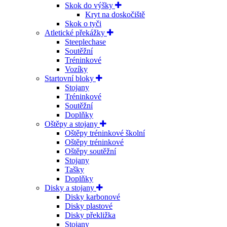
Skok do výšky
Kryt na doskočiště
Skok o tyči
Atletické překážky
Steeplechase
Soutěžní
Tréninkové
Vozíky
Startovní bloky
Stojany
Tréninkové
Soutěžní
Doplňky
Oštěpy a stojany
Oštěpy tréninkové školní
Oštěpy tréninkové
Oštěpy soutěžní
Stojany
Tašky
Doplňky
Disky a stojany
Disky karbonové
Disky plastové
Disky překližka
Stojany