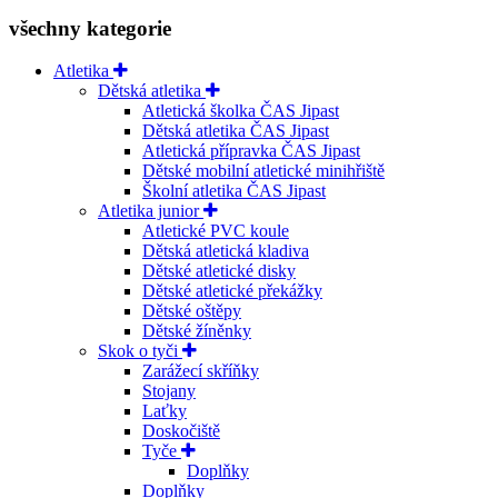
všechny kategorie
Atletika
Dětská atletika
Atletická školka ČAS Jipast
Dětská atletika ČAS Jipast
Atletická přípravka ČAS Jipast
Dětské mobilní atletické minihřiště
Školní atletika ČAS Jipast
Atletika junior
Atletické PVC koule
Dětská atletická kladiva
Dětské atletické disky
Dětské atletické překážky
Dětské oštěpy
Dětské žíněnky
Skok o tyči
Zarážecí skříňky
Stojany
Laťky
Doskočiště
Tyče
Doplňky
Doplňky