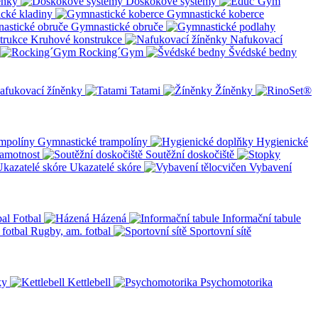
ěnky
Doskokové systémy
cké kladiny
Gymnastické koberce
Gymnastické obruče
Kruhové konstrukce
Nafukovací
Rocking´Gym
Švédské bedny
afukovací žíněnky
Tatami
Žíněnky
Gymnastické trampolíny
Hygienické
amotnost
Soutěžní doskočiště
Ukazatelé skóre
Vybavení
Fotbal
Házená
Informační tabule
Rugby, am. fotbal
Sportovní sítě
ky
Kettlebell
Psychomotorika