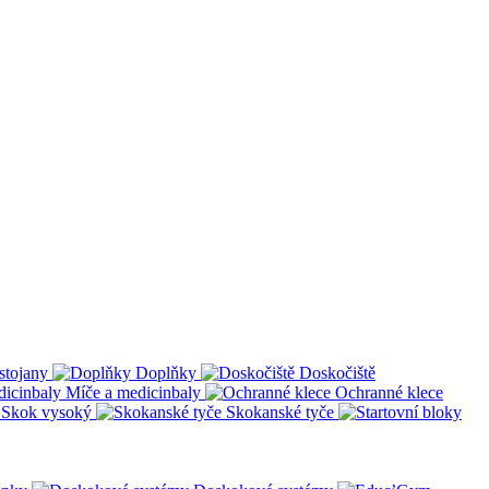
stojany
Doplňky
Doskočiště
Míče a medicinbaly
Ochranné klece
Skok vysoký
Skokanské tyče