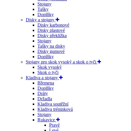
Stojany
Tašky
Doplňky
Disky a stojany
Disky karbonové
Disky plastové
Disky překližka
Stojany
Tašky na disky
Disky gumové
Doplňky
Stojany pro skok vysoký a skok o tyči
Skok vysoký
Skok o tyči
Kladiva a stojany
Břemena
Doplňky
Dráty
Držadla
Kladiva soutěžní
Kladiva tréninková
Stojany
Rukavice
Pravé
Levé