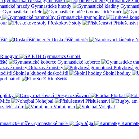
Dětská gymnastika
Dopadové žín
Gymnastické hrazdy
Gymnasti
Gymnastické kužele
Gymnastické míče
y
Gymnastické trampolíny
kour
Přeskokové stoly
Příslušenství
iště
Doskočiště interiér
N
iště
Gymnastické koberce
Odrazové můstky
Pohybová gr
Školní a klubové doskočiště
Školní hodiny
pod nářadí
RinoSet®
oplňky
Dresy rozlišovací
Florbal
Míče
Nohejbal
Příslušenství
zatelé skóre
Vodní polo
Volejbal
Gymnastické míče
Jóga
Karimat