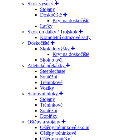
Skok vysoký
Stojany
Doskočiště
Kryt na doskočiště
Laťky
Skok do dálky / Trojskok
Kompletní odrazové sady
Doskočiště
Skok do výšky
Kryt na doskočiště
Skok o tyči
Atletické překážky
Steeplechase
Soutěžní
Tréninkové
Vozíky
Startovní bloky
Stojany
Tréninkové
Soutěžní
Doplňky
Oštěpy a stojany
Oštěpy tréninkové školní
Oštěpy tréninkové
Oštěpy soutěžní