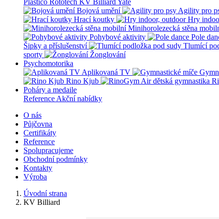
Plastico Rototech
KV Billiard
Yate
Bojová umění
Agility pro p
Hrací koutky
Hry indoo
Minihorolezecká stěna mobil
Pohybové aktivity
Pole dan
Šipky a příslušenství
Tlumící po
sporty
Žonglování
Psychomotorika
Aplikovaná TV
Gymna
Rino Kjub
Ri
Poháry a medaile
Reference
Akční nabídky
O nás
Půjčovna
Certifikáty
Reference
Spolupracujeme
Obchodní podmínky
Kontakty
Výroba
Úvodní strana
KV Billiard