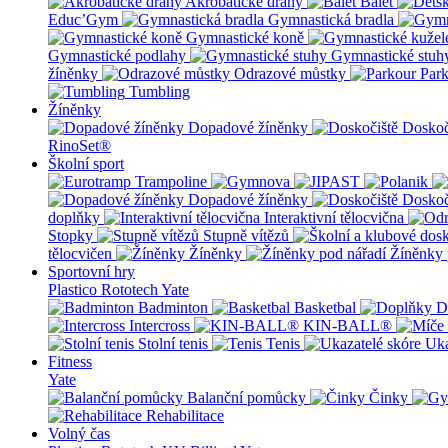
Akrobatické dráhy
Balet
Educ’Gym
Gymnastická bradla
Gymnastické koně
Gymnastické podlahy
Gymnastické stuh
žíněnky
Odrazové můstky
Par
Tumbling
Žíněnky
Dopadové žíněnky
Doskoč
RinoSet®
Školní sport
Dopadové žíněnky
Doskoč
doplňky
Interaktivní tělocvična
Stopky
Stupně vítězů
tělocvičen
Žíněnky
Žíněnky 
Sportovní hry
Plastico Rototech
Yate
Badminton
Basketbal
D
Intercross
KIN-BALL®
Stolní tenis
Tenis
Uka
Fitness
Yate
Balanční pomůcky
Činky
Rehabilitace
Volný čas