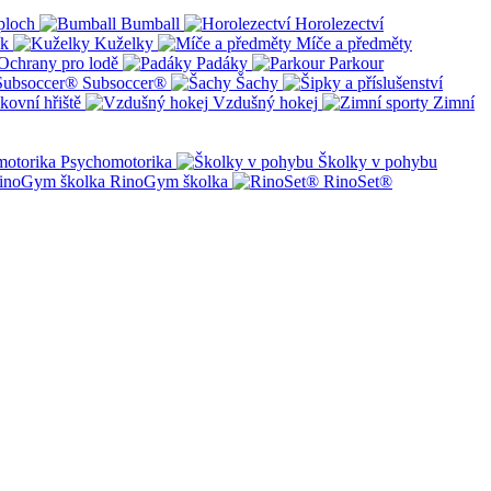
ploch
Bumball
Horolezectví
ík
Kuželky
Míče a předměty
Ochrany pro lodě
Padáky
Parkour
Subsoccer®
Šachy
kovní hřiště
Vzdušný hokej
Zimní
Psychomotorika
Školky v pohybu
RinoGym školka
RinoSet®