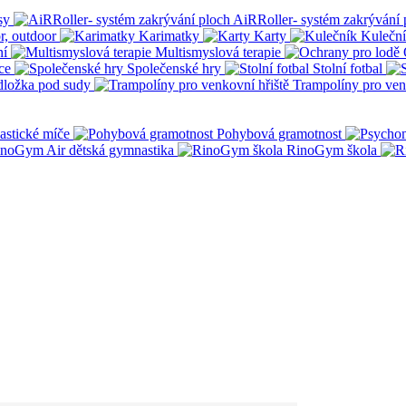
sy
AiRRoller- systém zakrývání 
r, outdoor
Karimatky
Karty
Kulečn
ní
Multismyslová terapie
ce
Společenské hry
Stolní fotbal
dložka pod sudy
Trampolíny pro ven
stické míče
Pohybová gramotnost
noGym Air dětská gymnastika
RinoGym škola