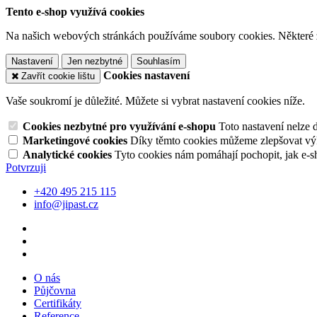
Tento e-shop využívá cookies
Na našich webových stránkách používáme soubory cookies. Některé z n
Nastavení
Jen nezbytné
Souhlasím
Cookies nastavení
Zavřít cookie lištu
Vaše soukromí je důležité. Můžete si vybrat nastavení cookies níže.
Cookies nezbytné pro využívání e-shopu
Toto nastavení nelze 
Marketingové cookies
Díky těmto cookies můžeme zlepšovat výko
Analytické cookies
Tyto cookies nám pomáhají pochopit, jak e-s
Potvrzuji
+420 495 215 115
info@jipast.cz
O nás
Půjčovna
Certifikáty
Reference