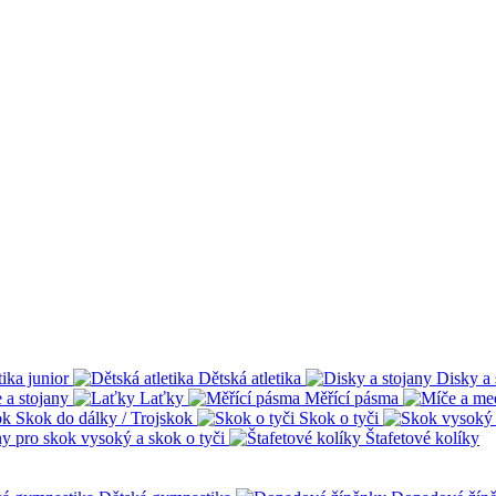
tika junior
Dětská atletika
Disky a 
 a stojany
Laťky
Měřící pásma
Skok do dálky / Trojskok
Skok o tyči
ny pro skok vysoký a skok o tyči
Štafetové kolíky