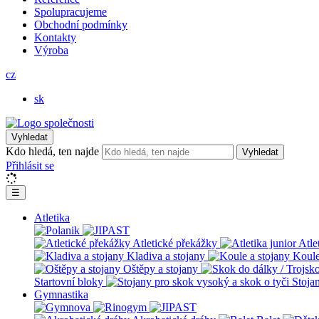
Spolupracujeme
Obchodní podmínky
Kontakty
Výroba
cz
sk
Vyhledat
Kdo hledá, ten najde
Vyhledat
Přihlásit se
☰
Atletika
Atletické překážky
Atle
Kladiva a stojany
Koule
Oštěpy a stojany
Startovní bloky
Stoja
Gymnastika