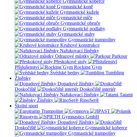
Gymnastické koberce
Gymnastické koně
Gymnastické kužele
Gymnastické míče
Gymnastické obruče
Gymnastické podlahy
Gymnastické stuhy
Gymnastické trampolíny
Kruhové konstrukce
Nafukovací žíněnky
Odrazové můstky
Parkour
Přeskokové stoly
Příslušenství
Rocking´Gym
Švédské bedny
Tumbling
Žíněnky
Dopadové žíněnky
Doskočiště
Doskočiště interiér
Nafukovací žíněnky
Tatami
Žíněnky
RinoSet®
Školní sport
Dopadové žíněnky
Doskočiště
Gymnastické koberce
Gymnastické trampolíny