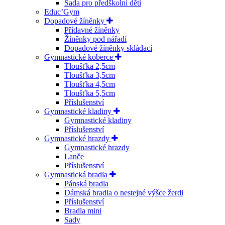
Sada pro předškolní děti
Educ’Gym
Dopadové žíněnky
Přídavné žíněnky
Žíněnky pod nářadí
Dopadové žíněnky skládací
Gymnastické koberce
Tloušťka 2,5cm
Tloušťka 3,5cm
Tloušťka 4,5cm
Tloušťka 5,5cm
Příslušenství
Gymnastické kladiny
Gymnastické kladiny
Příslušenství
Gymnastické hrazdy
Gymnastické hrazdy
Lanče
Příslušenství
Gymnastická bradla
Pánská bradla
Dámská bradla o nestejné výšce žerdi
Příslušenství
Bradla mini
Sady