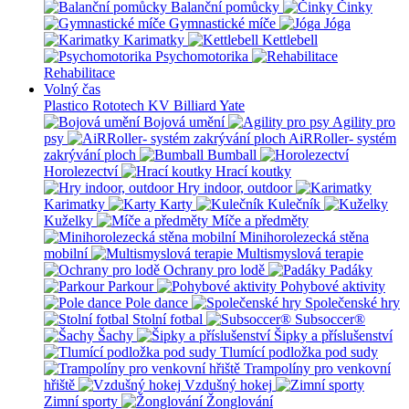
Balanční pomůcky
Činky
Gymnastické míče
Jóga
Karimatky
Kettlebell
Psychomotorika
Rehabilitace
Volný čas
Plastico Rototech
KV Billiard
Yate
Bojová umění
Agility pro
psy
AiRRoller- systém
zakrývání ploch
Bumball
Horolezectví
Hrací koutky
Hry indoor, outdoor
Karimatky
Karty
Kulečník
Kuželky
Míče a předměty
Minihorolezecká stěna
mobilní
Multismyslová terapie
Ochrany pro lodě
Padáky
Parkour
Pohybové aktivity
Pole dance
Společenské hry
Stolní fotbal
Subsoccer®
Šachy
Šipky a příslušenství
Tlumící podložka pod sudy
Trampolíny pro venkovní
hřiště
Vzdušný hokej
Zimní sporty
Žonglování