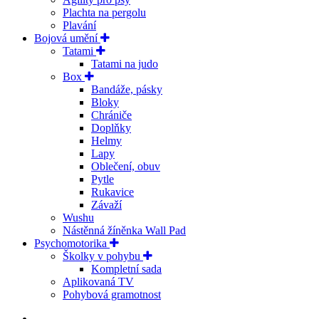
Plachta na pergolu
Plavání
Bojová umění
Tatami
Tatami na judo
Box
Bandáže, pásky
Bloky
Chrániče
Doplňky
Helmy
Lapy
Oblečení, obuv
Pytle
Rukavice
Závaží
Wushu
Nástěnná žíněnka Wall Pad
Psychomotorika
Školky v pohybu
Kompletní sada
Aplikovaná TV
Pohybová gramotnost