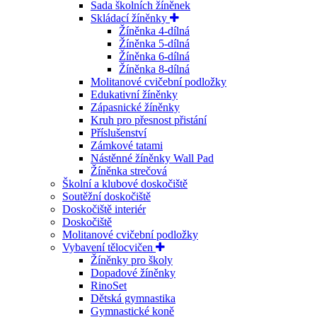
Sada školních žíněnek
Skládací žíněnky
Žíněnka 4-dílná
Žíněnka 5-dílná
Žíněnka 6-dílná
Žíněnka 8-dílná
Molitanové cvičební podložky
Edukativní žíněnky
Zápasnické žíněnky
Kruh pro přesnost přistání
Příslušenství
Zámkové tatami
Nástěnné žíněnky Wall Pad
Žíněnka strečová
Školní a klubové doskočiště
Soutěžní doskočiště
Doskočiště interiér
Doskočiště
Molitanové cvičební podložky
Vybavení tělocvičen
Žíněnky pro školy
Dopadové žíněnky
RinoSet
Dětská gymnastika
Gymnastické koně