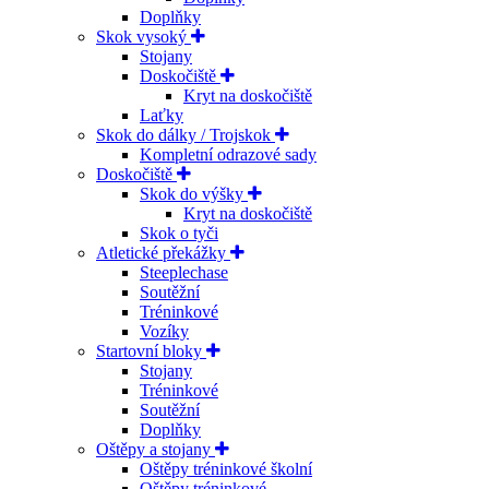
Doplňky
Skok vysoký
Stojany
Doskočiště
Kryt na doskočiště
Laťky
Skok do dálky / Trojskok
Kompletní odrazové sady
Doskočiště
Skok do výšky
Kryt na doskočiště
Skok o tyči
Atletické překážky
Steeplechase
Soutěžní
Tréninkové
Vozíky
Startovní bloky
Stojany
Tréninkové
Soutěžní
Doplňky
Oštěpy a stojany
Oštěpy tréninkové školní
Oštěpy tréninkové