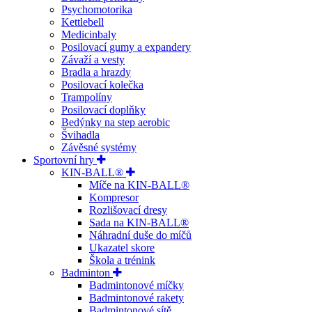
Psychomotorika
Kettlebell
Medicinbaly
Posilovací gumy a expandery
Závaží a vesty
Bradla a hrazdy
Posilovací kolečka
Trampolíny
Posilovací doplňky
Bedýnky na step aerobic
Švihadla
Závěsné systémy
Sportovní hry
KIN-BALL®
Míče na KIN-BALL®
Kompresor
Rozlišovací dresy
Sada na KIN-BALL®
Náhradní duše do míčů
Ukazatel skore
Škola a trénink
Badminton
Badmintonové míčky
Badmintonové rakety
Badmintonové sítě