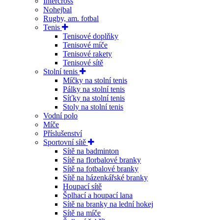
Intercross
Nohejbal
Rugby, am. fotbal
Tenis
Tenisové doplňky
Tenisové míče
Tenisové rakety
Tenisové sítě
Stolní tenis
Míčky na stolní tenis
Pálky na stolní tenis
Síťky na stolní tenis
Stoly na stolní tenis
Vodní polo
Míče
Příslušenství
Sportovní sítě
Sítě na badminton
Sítě na florbalové branky
Sítě na fotbalové branky
Sítě na házenkářské branky
Houpací sítě
Šplhací a houpací lana
Sítě na branky na lední hokej
Sítě na míče