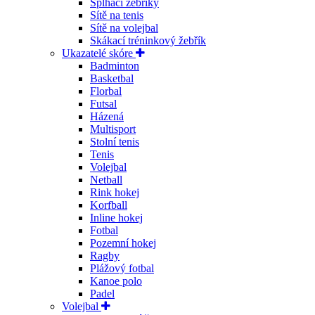
Šplhací žebříky
Sítě na tenis
Sítě na volejbal
Skákací tréninkový žebřík
Ukazatelé skóre
Badminton
Basketbal
Florbal
Futsal
Házená
Multisport
Stolní tenis
Tenis
Volejbal
Netball
Rink hokej
Korfball
Inline hokej
Fotbal
Pozemní hokej
Ragby
Plážový fotbal
Kanoe polo
Padel
Volejbal