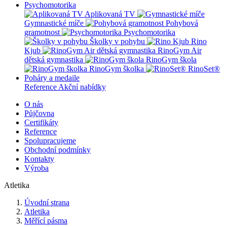
Psychomotorika
Aplikovaná TV
Gymnastické míče
Pohybová
gramotnost
Psychomotorika
Školky v pohybu
Rino
Kjub
RinoGym Air
dětská gymnastika
RinoGym škola
RinoGym školka
RinoSet®
Poháry a medaile
Reference
Akční nabídky
O nás
Půjčovna
Certifikáty
Reference
Spolupracujeme
Obchodní podmínky
Kontakty
Výroba
Atletika
Úvodní strana
Atletika
Měřící pásma