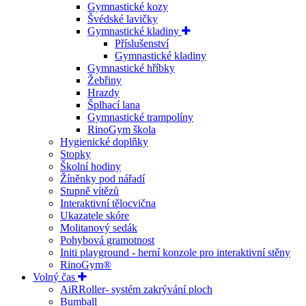
Gymnastické kozy
Švédské lavičky
Gymnastické kladiny
Příslušenství
Gymnastické kladiny
Gymnastické hříbky
Žebřiny
Hrazdy
Šplhací lana
Gymnastické trampolíny
RinoGym škola
Hygienické doplňky
Stopky
Školní hodiny
Žíněnky pod nářadí
Stupně vítězů
Interaktivní tělocvična
Ukazatele skóre
Molitanový sedák
Pohybová gramotnost
Initi playground - herní konzole pro interaktivní stěny
RinoGym®
Volný čas
AiRRoller- systém zakrývání ploch
Bumball