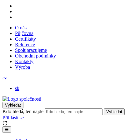
O nás
Půjčovna
Certifikáty
Reference
Spolupracujeme
Obchodní podmínky
Kontakty
Výroba
cz
sk
Vyhledat
Kdo hledá, ten najde
Vyhledat
Přihlásit se
☰