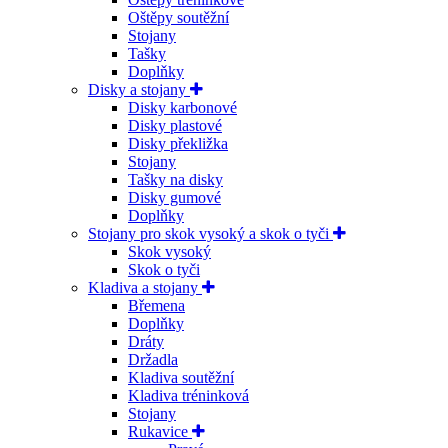
Oštěpy soutěžní
Stojany
Tašky
Doplňky
Disky a stojany
Disky karbonové
Disky plastové
Disky překližka
Stojany
Tašky na disky
Disky gumové
Doplňky
Stojany pro skok vysoký a skok o tyči
Skok vysoký
Skok o tyči
Kladiva a stojany
Břemena
Doplňky
Dráty
Držadla
Kladiva soutěžní
Kladiva tréninková
Stojany
Rukavice