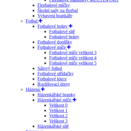
Florbalové míčky
Školní sady na florbal
Vybavení brankáře
Fotbal
Fotbalové brány
Fotbalové sítě
Fotbalové brány
Fotbalové doplňky
Fotbalové míče
Fotbalové míče velikost 3
Fotbalové míče velikost 4
Fotbalové míče velikost 5
Sálový fotbal
Fotbalové střídačky
Fotbalové klece
Rozlišovací dresy
Házená
Házenkářské branky
Házenkářské míče
Velikost 0
Velikost 1
Velikost 2
Velikost 3
Házenkářské sítě