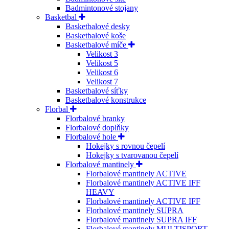
Badmintonové stojany
Basketbal
Basketbalové desky
Basketbalové koše
Basketbalové míče
Velikost 3
Velikost 5
Velikost 6
Velikost 7
Basketbalové síťky
Basketbalové konstrukce
Florbal
Florbalové branky
Florbalové doplňky
Florbalové hole
Hokejky s rovnou čepelí
Hokejky s tvarovanou čepelí
Florbalové mantinely
Florbalové mantinely ACTIVE
Florbalové mantinely ACTIVE IFF
HEAVY
Florbalové mantinely ACTIVE IFF
Florbalové mantinely SUPRA
Florbalové mantinely SUPRA IFF
Florbalové mantinely MULTISPORT