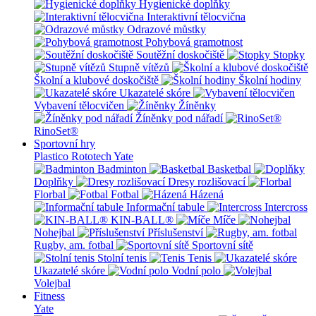
Hygienické doplňky
Interaktivní tělocvična
Odrazové můstky
Pohybová gramotnost
Soutěžní doskočiště
Stopky
Stupně vítězů
Školní a klubové doskočiště
Školní hodiny
Ukazatelé skóre
Vybavení tělocvičen
Žíněnky
Žíněnky pod nářadí
RinoSet®
Sportovní hry
Plastico Rototech
Yate
Badminton
Basketbal
Doplňky
Dresy rozlišovací
Florbal
Fotbal
Házená
Informační tabule
Intercross
KIN-BALL®
Míče
Nohejbal
Příslušenství
Rugby, am. fotbal
Sportovní sítě
Stolní tenis
Tenis
Ukazatelé skóre
Vodní polo
Volejbal
Fitness
Yate