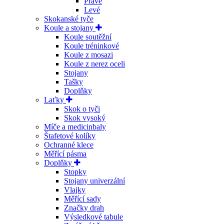
Pravé
Levé
Skokanské tyče
Koule a stojany
Koule soutěžní
Koule tréninkové
Koule z mosazi
Koule z nerez oceli
Stojany
Tašky
Doplňky
Laťky
Skok o tyči
Skok vysoký
Míče a medicinbaly
Štafetové kolíky
Ochranné klece
Měřící pásma
Doplňky
Stopky
Stojany univerzální
Vlajky
Měřící sady
Značky drah
Výsledkové tabule