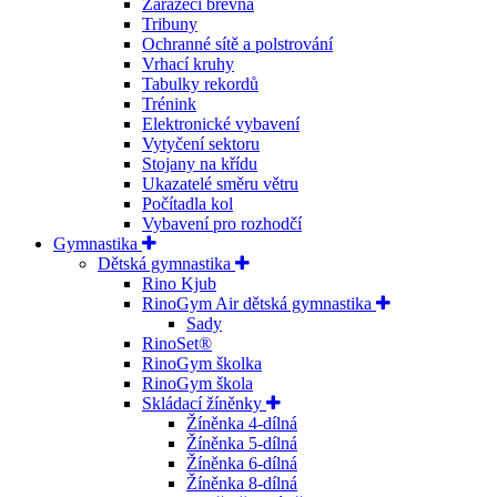
Zarážecí břevna
Tribuny
Ochranné sítě a polstrování
Vrhací kruhy
Tabulky rekordů
Trénink
Elektronické vybavení
Vytyčení sektoru
Stojany na křídu
Ukazatelé směru větru
Počítadla kol
Vybavení pro rozhodčí
Gymnastika
Dětská gymnastika
Rino Kjub
RinoGym Air dětská gymnastika
Sady
RinoSet®
RinoGym školka
RinoGym škola
Skládací žíněnky
Žíněnka 4-dílná
Žíněnka 5-dílná
Žíněnka 6-dílná
Žíněnka 8-dílná