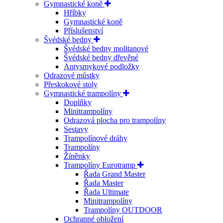
Gymnastické koně
Hříbky
Gymnastické koně
Příslušenství
Švédské bedny
Švédské bedny molitanové
Švédské bedny dřevěné
Antysmykové podložky
Odrazové můstky
Přeskokové stoly
Gymnastické trampolíny
Doplňky
Minitrampolíny
Odrazová plocha pro trampolíny
Sestavy
Trampolínové dráhy
Trampolíny
Žíněnky
Trampolíny Eurotramp
Řada Grand Master
Řada Master
Řada Ultimate
Minitrampolíny
Trampolíny OUTDOOR
Ochranné obložení