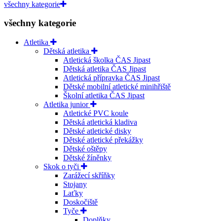
všechny kategorie
všechny kategorie
Atletika
Dětská atletika
Atletická školka ČAS Jipast
Dětská atletika ČAS Jipast
Atletická přípravka ČAS Jipast
Dětské mobilní atletické minihřiště
Školní atletika ČAS Jipast
Atletika junior
Atletické PVC koule
Dětská atletická kladiva
Dětské atletické disky
Dětské atletické překážky
Dětské oštěpy
Dětské žíněnky
Skok o tyči
Zarážecí skříňky
Stojany
Laťky
Doskočiště
Tyče
Doplňky