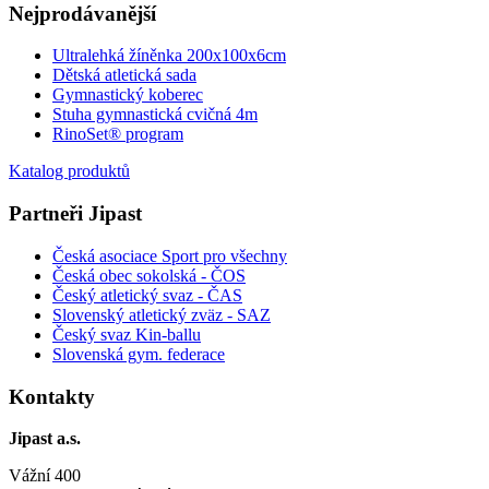
Nejprodávanější
Ultralehká žíněnka 200x100x6cm
Dětská atletická sada
Gymnastický koberec
Stuha gymnastická cvičná 4m
RinoSet® program
Katalog produktů
Partneři Jipast
Česká asociace Sport pro všechny
Česká obec sokolská - ČOS
Český atletický svaz - ČAS
Slovenský atletický zväz
- SAZ
Český svaz Kin-ballu
Slovenská gym. federace
Kontakty
Jipast a.s.
Vážní 400