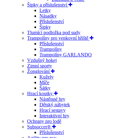
Šipky a příslušenství
Letky
Násadky
Příslušenství
Šipky
Tlumící podložka pod sudy
Trampolíny pro venkovní hřiště
Příslušenství
Trampolíny
Trampolíny GARLANDO
Vzdušný hokej
Zimní sporty
Žonglování
Kužely
Míče
Šátky
Hrací koutky
Nástěnné hry
Dětský nábytek
Hrací sestavy
Interaktivní hry
Ochrany pro lodě
Subsoccer®
Příslušenství
Agility pro psy