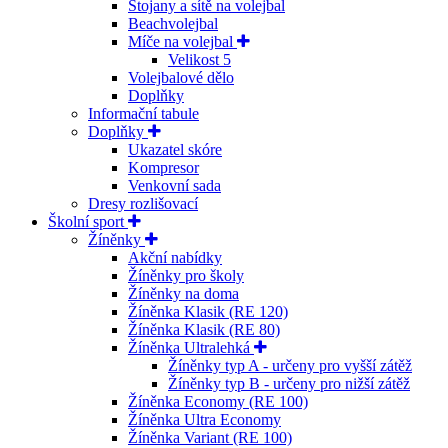
Stojany a sítě na volejbal
Beachvolejbal
Míče na volejbal
Velikost 5
Volejbalové dělo
Doplňky
Informační tabule
Doplňky
Ukazatel skóre
Kompresor
Venkovní sada
Dresy rozlišovací
Školní sport
Žíněnky
Akční nabídky
Žíněnky pro školy
Žíněnky na doma
Žíněnka Klasik (RE 120)
Žíněnka Klasik (RE 80)
Žíněnka Ultralehká
Žíněnky typ A - určeny pro vyšší zátěž
Žíněnky typ B - určeny pro nižší zátěž
Žíněnka Economy (RE 100)
Žíněnka Ultra Economy
Žíněnka Variant (RE 100)