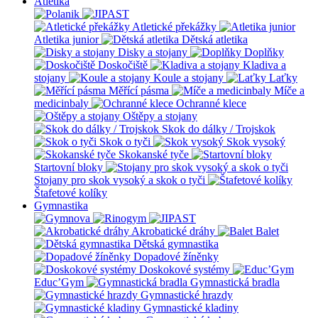
Atletika
Atletické překážky
Atletika junior
Dětská atletika
Disky a stojany
Doplňky
Doskočiště
Kladiva a
stojany
Koule a stojany
Laťky
Měřící pásma
Míče a
medicinbaly
Ochranné klece
Oštěpy a stojany
Skok do dálky / Trojskok
Skok o tyči
Skok vysoký
Skokanské tyče
Startovní bloky
Stojany pro skok vysoký a skok o tyči
Štafetové kolíky
Gymnastika
Akrobatické dráhy
Balet
Dětská gymnastika
Dopadové žíněnky
Doskokové systémy
Educ’Gym
Gymnastická bradla
Gymnastické hrazdy
Gymnastické kladiny