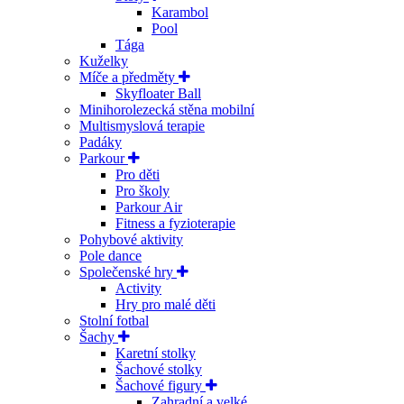
Karambol
Pool
Tága
Kuželky
Míče a předměty
Skyfloater Ball
Minihorolezecká stěna mobilní
Multismyslová terapie
Padáky
Parkour
Pro děti
Pro školy
Parkour Air
Fitness a fyzioterapie
Pohybové aktivity
Pole dance
Společenské hry
Activity
Hry pro malé děti
Stolní fotbal
Šachy
Karetní stolky
Šachové stolky
Šachové figury
Zahradní a velké