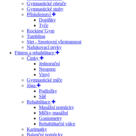
Gymnastické obruče
Gymnastické stuhy
Příslušenství
Doplňky
Tyče
Rocking´Gym
Tumbling
Slet - Sportovní všestrannost
Nafukovací prvky
Fitness a rehabilitace
Činky
Jednoruční
Neopren
Vinyl
Gymnastické míče
Jóga
Podložky
Sítě
Rehabilitace
Masážní pomůcky
Míčky masážní
Goniometry
Rehabilitační válce
Karimatky
Balanční pomůcky