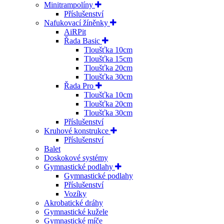
Minitrampolíny
Příslušenství
Nafukovací žíněnky
AiRPit
Řada Basic
Tloušťka 10cm
Tloušťka 15cm
Tloušťka 20cm
Tloušťka 30cm
Řada Pro
Tloušťka 10cm
Tloušťka 20cm
Tloušťka 30cm
Příslušenství
Kruhové konstrukce
Příslušenství
Balet
Doskokové systémy
Gymnastické podlahy
Gymnastické podlahy
Příslušenství
Vozíky
Akrobatické dráhy
Gymnastické kužele
Gymnastické míče