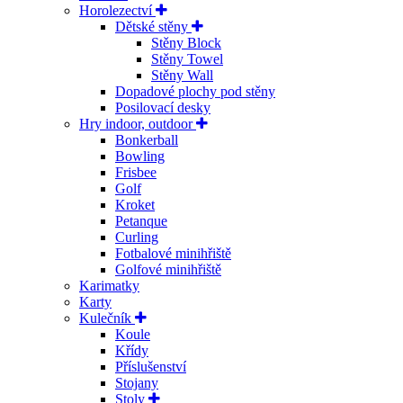
Horolezectví
Dětské stěny
Stěny Block
Stěny Towel
Stěny Wall
Dopadové plochy pod stěny
Posilovací desky
Hry indoor, outdoor
Bonkerball
Bowling
Frisbee
Golf
Kroket
Petanque
Curling
Fotbalové minihřiště
Golfové minihřiště
Karimatky
Karty
Kulečník
Koule
Křídy
Příslušenství
Stojany
Stoly