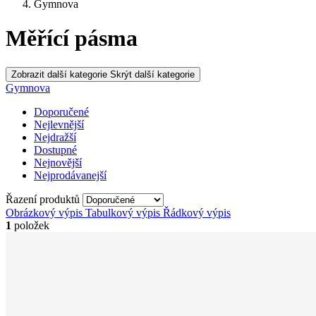
Gymnova
Měřící pásma
Zobrazit další kategorie
Skrýt další kategorie
Gymnova
Doporučené
Nejlevnější
Nejdražší
Dostupné
Nejnovější
Nejprodávanejší
Řazení produktů
Obrázkový výpis
Tabulkový výpis
Řádkový výpis
1
položek