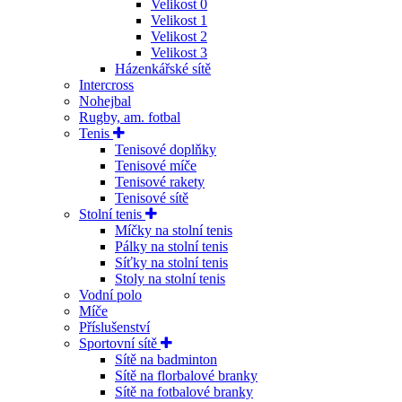
Velikost 0
Velikost 1
Velikost 2
Velikost 3
Házenkářské sítě
Intercross
Nohejbal
Rugby, am. fotbal
Tenis
Tenisové doplňky
Tenisové míče
Tenisové rakety
Tenisové sítě
Stolní tenis
Míčky na stolní tenis
Pálky na stolní tenis
Síťky na stolní tenis
Stoly na stolní tenis
Vodní polo
Míče
Příslušenství
Sportovní sítě
Sítě na badminton
Sítě na florbalové branky
Sítě na fotbalové branky