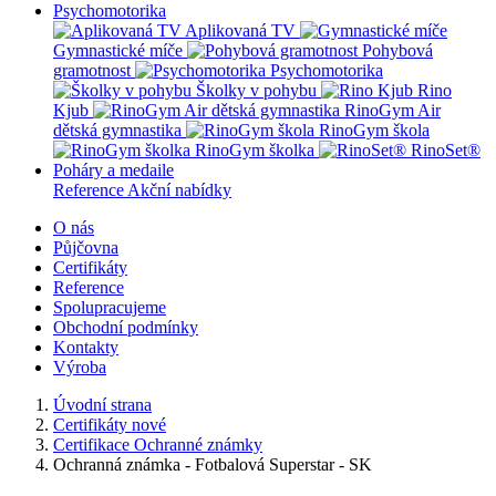
Psychomotorika
Aplikovaná TV
Gymnastické míče
Pohybová
gramotnost
Psychomotorika
Školky v pohybu
Rino
Kjub
RinoGym Air
dětská gymnastika
RinoGym škola
RinoGym školka
RinoSet®
Poháry a medaile
Reference
Akční nabídky
O nás
Půjčovna
Certifikáty
Reference
Spolupracujeme
Obchodní podmínky
Kontakty
Výroba
Úvodní strana
Certifikáty nové
Certifikace Ochranné známky
Ochranná známka - Fotbalová Superstar - SK