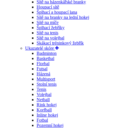
Sítě na házenkářské branky
Houpací sítě
Šplhací a houpací lana
Sítě na branky na lední hokej
Sítě na míče
Šplhací žebříky
Sítě na tenis
Sítě na volejbal
Skákací tréninkový žebřík
Ukazatelé skóre
Badminton
Basketbal
Florbal
Futsal
Házená
Multisport
Stolní tenis
Tenis
Volejbal
Netball
Rink hokej
Korfball
Inline hokej
Fotbal
Pozemní hokej