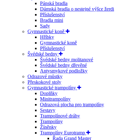
Pánská bradla
Dámská bradla o nestejné výšce žerdi
Příslušenství
Bradla mini
Sady
Gymnastické koně
Hříbky
Gymnastické koně
Příslušenství
Švédské bedny
Švédské bedny molitanové
Švédské bedny dřevěné
Antysmykové podložky
Odrazové můstky
Přeskokové stoly
Gymnastické trampolíny
Doplňky
Minitrampolíny
Odrazová plocha pro trampolíny
Sestavy
Trampolínové dráhy
Trampolíny
Žíněnky
Trampolíny Eurotramp
Řada Grand Master