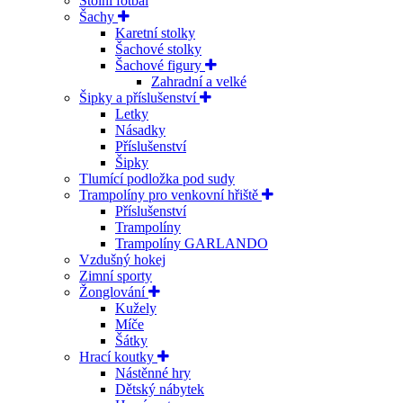
Stolní fotbal
Šachy
Karetní stolky
Šachové stolky
Šachové figury
Zahradní a velké
Šipky a příslušenství
Letky
Násadky
Příslušenství
Šipky
Tlumící podložka pod sudy
Trampolíny pro venkovní hřiště
Příslušenství
Trampolíny
Trampolíny GARLANDO
Vzdušný hokej
Zimní sporty
Žonglování
Kužely
Míče
Šátky
Hrací koutky
Nástěnné hry
Dětský nábytek