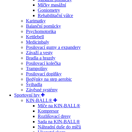
Míčky masážní
Goniometry
Rehabilitační válce
Karimatky
Balanční pomůcky
Psychomotorika
Kettlebell
Medicinbaly
Posilovací gumy a expandery
Závaží a vesty
Bradla a hrazdy
Posilovací kolečka
Trampolíny
Posilovací doplňky
Bedýnky na step aerobic
Švihadla
Závěsné systémy
Sportovní hry
KIN-BALL®
Míče na KIN-BALL®
Kompresor
Rozlišovací dresy
Sada na KIN-BALL®
Náhradní duše do míčů