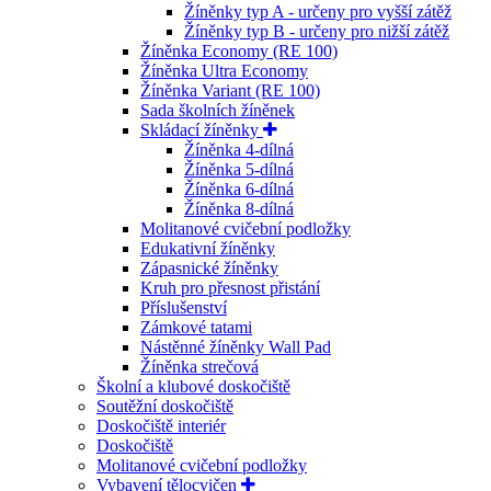
Žíněnky typ A - určeny pro vyšší zátěž
Žíněnky typ B - určeny pro nižší zátěž
Žíněnka Economy (RE 100)
Žíněnka Ultra Economy
Žíněnka Variant (RE 100)
Sada školních žíněnek
Skládací žíněnky
Žíněnka 4-dílná
Žíněnka 5-dílná
Žíněnka 6-dílná
Žíněnka 8-dílná
Molitanové cvičební podložky
Edukativní žíněnky
Zápasnické žíněnky
Kruh pro přesnost přistání
Příslušenství
Zámkové tatami
Nástěnné žíněnky Wall Pad
Žíněnka strečová
Školní a klubové doskočiště
Soutěžní doskočiště
Doskočiště interiér
Doskočiště
Molitanové cvičební podložky
Vybavení tělocvičen