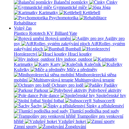
Balanční pomůcky
Činky
Gymnastické míče
Jóga
Karimatky
Kettlebell
Psychomotorika
Rehabilitace
Volný čas
Plastico Rototech
KV Billiard
Yate
Bojová umění
Agility pro
psy
AiRRoller- systém
zakrývání ploch
Bumball
Horolezectví
Hrací koutky
Hry indoor, outdoor
Karimatky
Karty
Kulečník
Kuželky
Míče a předměty
Minihorolezecká stěna
mobilní
Multismyslová terapie
Ochrany pro lodě
Padáky
Parkour
Pohybové aktivity
Pole dance
Společenské hry
Stolní fotbal
Subsoccer®
Šachy
Šipky a příslušenství
Tlumící podložka pod sudy
Trampolíny pro venkovní
hřiště
Vzdušný hokej
Zimní sporty
Žonglování