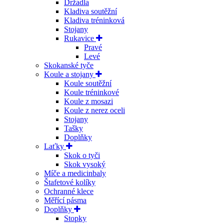
Držadla
Kladiva soutěžní
Kladiva tréninková
Stojany
Rukavice
Pravé
Levé
Skokanské tyče
Koule a stojany
Koule soutěžní
Koule tréninkové
Koule z mosazi
Koule z nerez oceli
Stojany
Tašky
Doplňky
Laťky
Skok o tyči
Skok vysoký
Míče a medicinbaly
Štafetové kolíky
Ochranné klece
Měřící pásma
Doplňky
Stopky