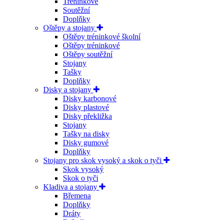
Tréninkové
Soutěžní
Doplňky
Oštěpy a stojany
Oštěpy tréninkové školní
Oštěpy tréninkové
Oštěpy soutěžní
Stojany
Tašky
Doplňky
Disky a stojany
Disky karbonové
Disky plastové
Disky překližka
Stojany
Tašky na disky
Disky gumové
Doplňky
Stojany pro skok vysoký a skok o tyči
Skok vysoký
Skok o tyči
Kladiva a stojany
Břemena
Doplňky
Dráty