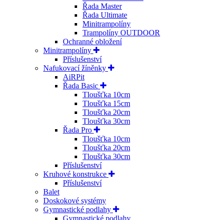
Řada Master
Řada Ultimate
Minitrampolíny
Trampolíny OUTDOOR
Ochranné obložení
Minitrampolíny
Příslušenství
Nafukovací žíněnky
AiRPit
Řada Basic
Tloušťka 10cm
Tloušťka 15cm
Tloušťka 20cm
Tloušťka 30cm
Řada Pro
Tloušťka 10cm
Tloušťka 20cm
Tloušťka 30cm
Příslušenství
Kruhové konstrukce
Příslušenství
Balet
Doskokové systémy
Gymnastické podlahy
Gymnastické podlahy