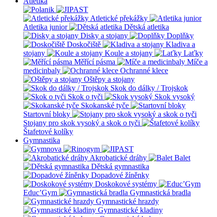
Atletika
Atletické překážky
Atletika junior
Dětská atletika
Disky a stojany
Doplňky
Doskočiště
Kladiva a
stojany
Koule a stojany
Laťky
Měřící pásma
Míče a
medicinbaly
Ochranné klece
Oštěpy a stojany
Skok do dálky / Trojskok
Skok o tyči
Skok vysoký
Skokanské tyče
Startovní bloky
Stojany pro skok vysoký a skok o tyči
Štafetové kolíky
Gymnastika
Akrobatické dráhy
Balet
Dětská gymnastika
Dopadové žíněnky
Doskokové systémy
Educ’Gym
Gymnastická bradla
Gymnastické hrazdy
Gymnastické kladiny