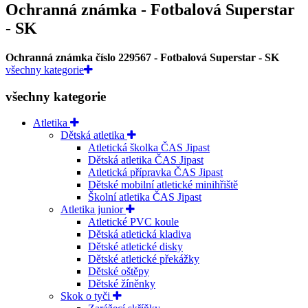
Ochranná známka - Fotbalová Superstar
- SK
Ochranná známka číslo 229567 - Fotbalová Superstar - SK
všechny kategorie
všechny kategorie
Atletika
Dětská atletika
Atletická školka ČAS Jipast
Dětská atletika ČAS Jipast
Atletická přípravka ČAS Jipast
Dětské mobilní atletické minihřiště
Školní atletika ČAS Jipast
Atletika junior
Atletické PVC koule
Dětská atletická kladiva
Dětské atletické disky
Dětské atletické překážky
Dětské oštěpy
Dětské žíněnky
Skok o tyči