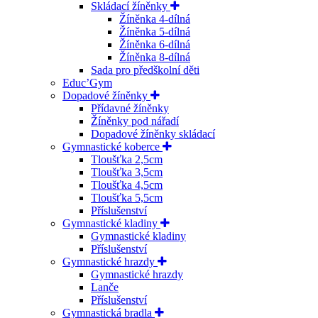
Skládací žíněnky
Žíněnka 4-dílná
Žíněnka 5-dílná
Žíněnka 6-dílná
Žíněnka 8-dílná
Sada pro předškolní děti
Educ’Gym
Dopadové žíněnky
Přídavné žíněnky
Žíněnky pod nářadí
Dopadové žíněnky skládací
Gymnastické koberce
Tloušťka 2,5cm
Tloušťka 3,5cm
Tloušťka 4,5cm
Tloušťka 5,5cm
Příslušenství
Gymnastické kladiny
Gymnastické kladiny
Příslušenství
Gymnastické hrazdy
Gymnastické hrazdy
Lanče
Příslušenství
Gymnastická bradla