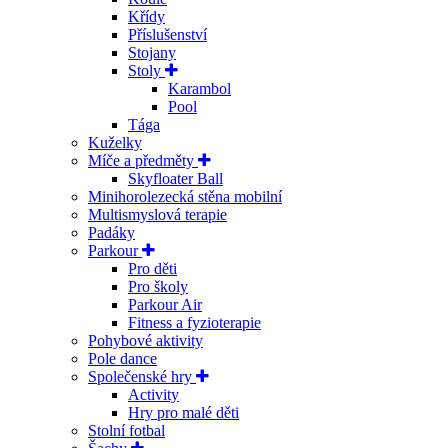
Křídy
Příslušenství
Stojany
Stoly
Karambol
Pool
Tága
Kuželky
Míče a předměty
Skyfloater Ball
Minihorolezecká stěna mobilní
Multismyslová terapie
Padáky
Parkour
Pro děti
Pro školy
Parkour Air
Fitness a fyzioterapie
Pohybové aktivity
Pole dance
Společenské hry
Activity
Hry pro malé děti
Stolní fotbal