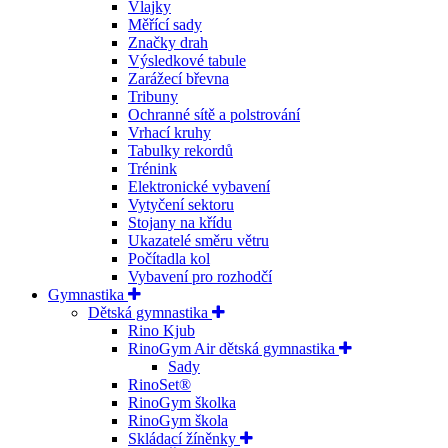
Vlajky
Měřící sady
Značky drah
Výsledkové tabule
Zarážecí břevna
Tribuny
Ochranné sítě a polstrování
Vrhací kruhy
Tabulky rekordů
Trénink
Elektronické vybavení
Vytyčení sektoru
Stojany na křídu
Ukazatelé směru větru
Počítadla kol
Vybavení pro rozhodčí
Gymnastika
Dětská gymnastika
Rino Kjub
RinoGym Air dětská gymnastika
Sady
RinoSet®
RinoGym školka
RinoGym škola
Skládací žíněnky