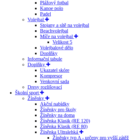
Plážový fotbal
Kanoe polo
Padel
Volejbal
Stojany a sítě na volejbal
Beachvolejbal
Míče na volejbal
Velikost 5
Volejbalové dělo
Doplňky
Informační tabule
Doplňky
Ukazatel skóre
Kompresor
Venkovní sada
Dresy rozlišovací
Školní sport
Žíněnky
Akční nabídky
Žíněnky pro školy
Žíněnky na doma
Žíněnka Klasik (RE 120)
Žíněnka Klasik (RE 80)
Žíněnka Ultralehká
Žíněnky typ A - určeny pro vyšší zátěž