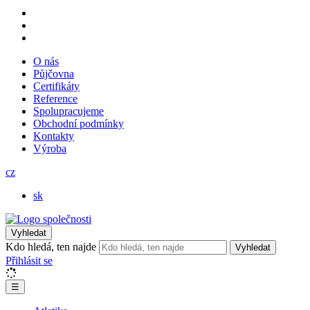
O nás
Půjčovna
Certifikáty
Reference
Spolupracujeme
Obchodní podmínky
Kontakty
Výroba
cz
sk
Vyhledat
Kdo hledá, ten najde
Vyhledat
Přihlásit se
☰