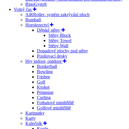
RinoGym®
Volný čas
AiRRoller- systém zakrývání ploch
Bumball
Horolezectví
Dětské stěny
Stěny Block
Stěny Towel
Stěny Wall
Dopadové plochy pod stěny
Posilovací desky
Hry indoor, outdoor
Bonkerball
Bowling
Frisbee
Golf
Kroket
Petanque
Curling
Fotbalové minihřiště
Golfové minihřiště
Karimatky
Karty
Kulečník
Koule