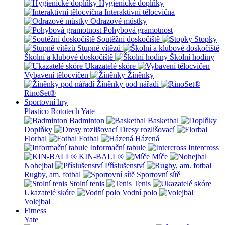
Hygienické doplňky
Interaktivní tělocvična
Odrazové můstky
Pohybová gramotnost
Soutěžní doskočiště
Stopky
Stupně vítězů
Školní a klubové doskočiště
Školní hodiny
Ukazatelé skóre
Vybavení tělocvičen
Žíněnky
Žíněnky pod nářadí
RinoSet®
Sportovní hry
Plastico Rototech
Yate
Badminton
Basketbal
Doplňky
Dresy rozlišovací
Florbal
Fotbal
Házená
Informační tabule
Intercross
KIN-BALL®
Míče
Nohejbal
Příslušenství
Rugby, am. fotbal
Sportovní sítě
Stolní tenis
Tenis
Ukazatelé skóre
Vodní polo
Volejbal
Fitness
Yate