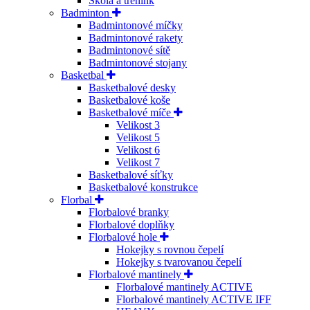
Škola a trénink
Badminton
Badmintonové míčky
Badmintonové rakety
Badmintonové sítě
Badmintonové stojany
Basketbal
Basketbalové desky
Basketbalové koše
Basketbalové míče
Velikost 3
Velikost 5
Velikost 6
Velikost 7
Basketbalové síťky
Basketbalové konstrukce
Florbal
Florbalové branky
Florbalové doplňky
Florbalové hole
Hokejky s rovnou čepelí
Hokejky s tvarovanou čepelí
Florbalové mantinely
Florbalové mantinely ACTIVE
Florbalové mantinely ACTIVE IFF