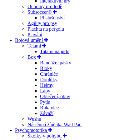
Interaktivní hry
Ochrany pro lodě
Subsoccer®
Příslušenství
Agility pro psy
Plachta na pergolu
Plavání
Bojová umění
Tatami
Tatami na judo
Box
Bandáže, pásky
Bloky
Chrániče
Doplňky
Helmy
Lapy
Oblečení, obuv
Pytle
Rukavice
Závaží
Wushu
Nástěnná žíněnka Wall Pad
Psychomotorika
Školky v pohybu