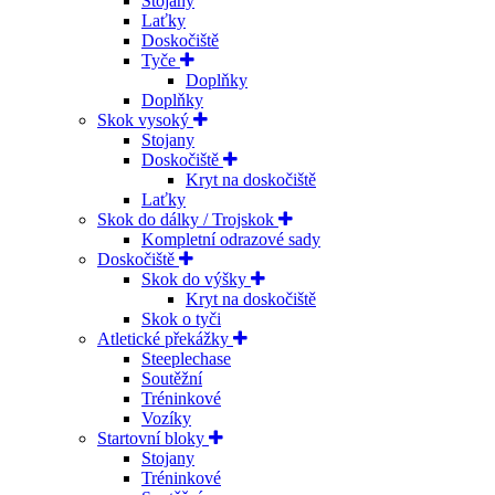
Stojany
Laťky
Doskočiště
Tyče
Doplňky
Doplňky
Skok vysoký
Stojany
Doskočiště
Kryt na doskočiště
Laťky
Skok do dálky / Trojskok
Kompletní odrazové sady
Doskočiště
Skok do výšky
Kryt na doskočiště
Skok o tyči
Atletické překážky
Steeplechase
Soutěžní
Tréninkové
Vozíky
Startovní bloky
Stojany
Tréninkové