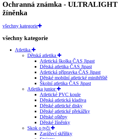
Ochranná známka - ULTRALIGHT
žíněnka
všechny kategorie
všechny kategorie
Atletika
Dětská atletika
Atletická školka ČAS Jipast
Dětská atletika ČAS Jipast
Atletická přípravka ČAS Jipast
Dětské mobilní atletické minihřiště
Školní atletika ČAS Jipast
Atletika junior
Atletické PVC koule
Dětská atletická kladiva
Dětské atletické disky
Dětské atletické překážky
Dětské oštěpy
Dětské žíněnky
Skok o tyči
Zarážecí skříňky