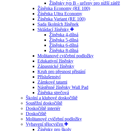
Žíněnky typ B - určeny pro nižší zátěž
Žíněnka Economy (RE 100)
Žíněnka Ultra Economy
Žíněnka Variant (RE 100)
Sada školních žíněnek
Skládací žíněnky
Žíněnka 4-dílná
Žíněnka 5-dílná
Žíněnka 6-dílná
Žíněnka 8-dílná
Molitanové cvičební podložky
Edukativní žíněnky
Zápasnické žíněnky
Kruh pro přesnost přistání
Příslušenství
Zámkové tatami
Nástěnné žíněnky Wall Pad
Žíněnka strečová
Školní a klubové doskočiště
Soutěžní doskočiště
Doskočiště interiér
Doskočiště
Molitanové cvičební podložky
Vybavení tělocvičen
Žíněnky pro školy