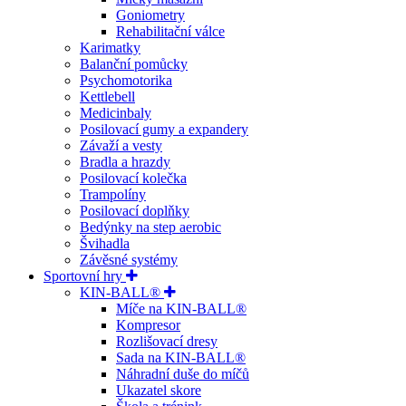
Goniometry
Rehabilitační válce
Karimatky
Balanční pomůcky
Psychomotorika
Kettlebell
Medicinbaly
Posilovací gumy a expandery
Závaží a vesty
Bradla a hrazdy
Posilovací kolečka
Trampolíny
Posilovací doplňky
Bedýnky na step aerobic
Švihadla
Závěsné systémy
Sportovní hry
KIN-BALL®
Míče na KIN-BALL®
Kompresor
Rozlišovací dresy
Sada na KIN-BALL®
Náhradní duše do míčů
Ukazatel skore