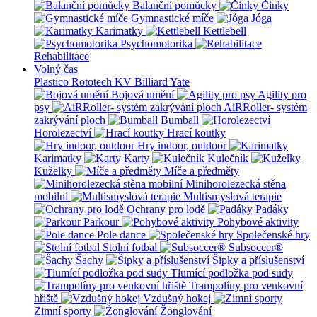
Balanční pomůcky
Činky
Gymnastické míče
Jóga
Karimatky
Kettlebell
Psychomotorika
Rehabilitace
Volný čas
Plastico Rototech
KV Billiard
Yate
Bojová umění
Agility pro
psy
AiRRoller- systém
zakrývání ploch
Bumball
Horolezectví
Hrací koutky
Hry indoor, outdoor
Karimatky
Karty
Kulečník
Kuželky
Míče a předměty
Minihorolezecká stěna
mobilní
Multismyslová terapie
Ochrany pro lodě
Padáky
Parkour
Pohybové aktivity
Pole dance
Společenské hry
Stolní fotbal
Subsoccer®
Šachy
Šipky a příslušenství
Tlumící podložka pod sudy
Trampolíny pro venkovní
hřiště
Vzdušný hokej
Zimní sporty
Žonglování