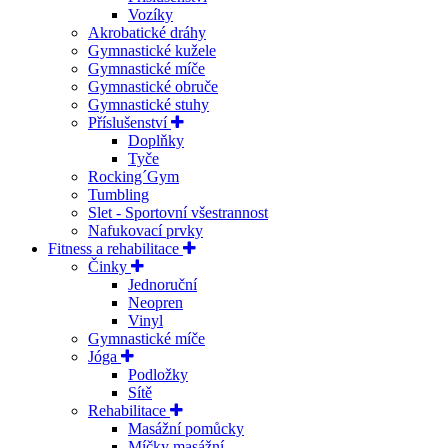
Vozíky
Akrobatické dráhy
Gymnastické kužele
Gymnastické míče
Gymnastické obruče
Gymnastické stuhy
Příslušenství
Doplňky
Tyče
Rocking´Gym
Tumbling
Slet - Sportovní všestrannost
Nafukovací prvky
Fitness a rehabilitace
Činky
Jednoruční
Neopren
Vinyl
Gymnastické míče
Jóga
Podložky
Sítě
Rehabilitace
Masážní pomůcky
Míčky masážní