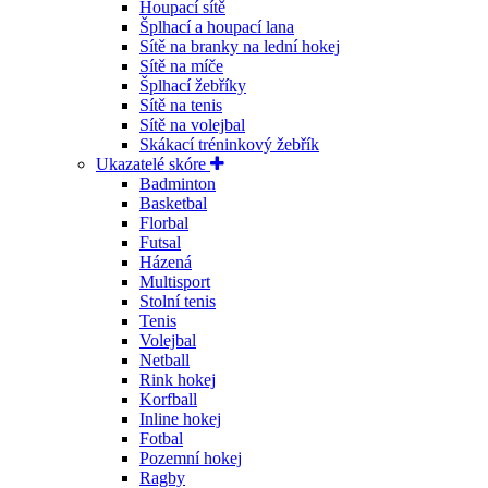
Houpací sítě
Šplhací a houpací lana
Sítě na branky na lední hokej
Sítě na míče
Šplhací žebříky
Sítě na tenis
Sítě na volejbal
Skákací tréninkový žebřík
Ukazatelé skóre
Badminton
Basketbal
Florbal
Futsal
Házená
Multisport
Stolní tenis
Tenis
Volejbal
Netball
Rink hokej
Korfball
Inline hokej
Fotbal
Pozemní hokej
Ragby