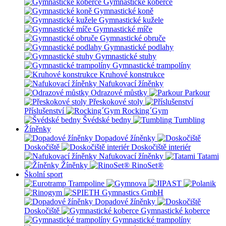
Gymnastické koberce
Gymnastické koně
Gymnastické kužele
Gymnastické míče
Gymnastické obruče
Gymnastické podlahy
Gymnastické stuhy
Gymnastické trampolíny
Kruhové konstrukce
Nafukovací žíněnky
Odrazové můstky
Parkour
Přeskokové stoly
Příslušenství
Rocking´Gym
Švédské bedny
Tumbling
Žíněnky
Dopadové žíněnky
Doskočiště
Doskočiště interiér
Nafukovací žíněnky
Tatami
Žíněnky
RinoSet®
Školní sport
Dopadové žíněnky
Doskočiště
Gymnastické koberce
Gymnastické trampolíny