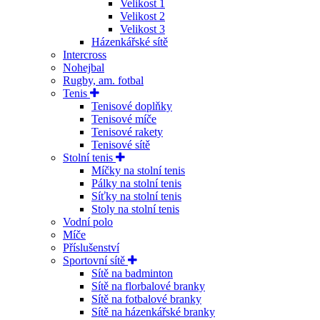
Velikost 1
Velikost 2
Velikost 3
Házenkářské sítě
Intercross
Nohejbal
Rugby, am. fotbal
Tenis
Tenisové doplňky
Tenisové míče
Tenisové rakety
Tenisové sítě
Stolní tenis
Míčky na stolní tenis
Pálky na stolní tenis
Síťky na stolní tenis
Stoly na stolní tenis
Vodní polo
Míče
Příslušenství
Sportovní sítě
Sítě na badminton
Sítě na florbalové branky
Sítě na fotbalové branky
Sítě na házenkářské branky