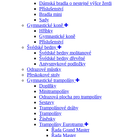
Dámská bradla o nestejné výšce žerdi
Příslušenství
Bradla mini
Sady
Gymnastické koně
Hříbky
Gymnastické koně
Příslušenství
Švédské bedny
Švédské bedny molitanové
Švédské bedny dřevěné
Antysmykové podložky
Odrazové můstky
Přeskokové stoly
Gymnastické trampolíny
Doplňky
Minitrampolíny
Odrazová plocha pro trampolíny
Sestavy
Trampolínové dráhy
Trampolíny
Žíněnky
Trampolíny Eurotramp
Řada Grand Master
Řada Master