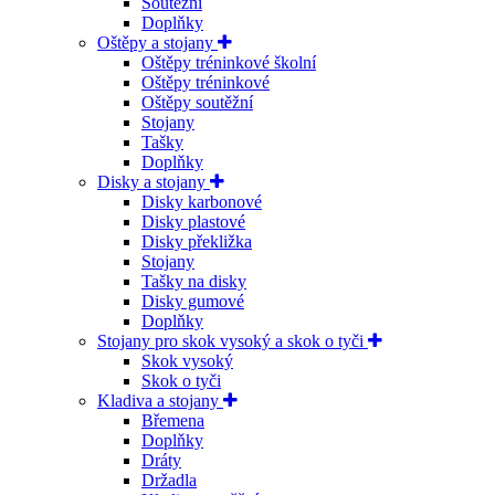
Soutěžní
Doplňky
Oštěpy a stojany
Oštěpy tréninkové školní
Oštěpy tréninkové
Oštěpy soutěžní
Stojany
Tašky
Doplňky
Disky a stojany
Disky karbonové
Disky plastové
Disky překližka
Stojany
Tašky na disky
Disky gumové
Doplňky
Stojany pro skok vysoký a skok o tyči
Skok vysoký
Skok o tyči
Kladiva a stojany
Břemena
Doplňky
Dráty
Držadla