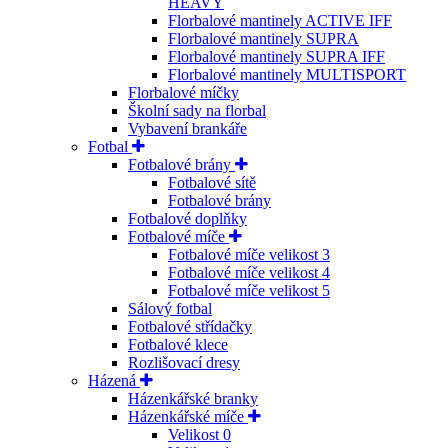
HEAVY
Florbalové mantinely ACTIVE IFF
Florbalové mantinely SUPRA
Florbalové mantinely SUPRA IFF
Florbalové mantinely MULTISPORT
Florbalové míčky
Školní sady na florbal
Vybavení brankáře
Fotbal
Fotbalové brány
Fotbalové sítě
Fotbalové brány
Fotbalové doplňky
Fotbalové míče
Fotbalové míče velikost 3
Fotbalové míče velikost 4
Fotbalové míče velikost 5
Sálový fotbal
Fotbalové střídačky
Fotbalové klece
Rozlišovací dresy
Házená
Házenkářské branky
Házenkářské míče
Velikost 0