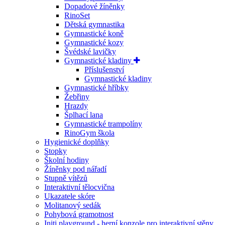
Dopadové žíněnky
RinoSet
Dětská gymnastika
Gymnastické koně
Gymnastické kozy
Švédské lavičky
Gymnastické kladiny
Příslušenství
Gymnastické kladiny
Gymnastické hříbky
Žebřiny
Hrazdy
Šplhací lana
Gymnastické trampolíny
RinoGym škola
Hygienické doplňky
Stopky
Školní hodiny
Žíněnky pod nářadí
Stupně vítězů
Interaktivní tělocvična
Ukazatele skóre
Molitanový sedák
Pohybová gramotnost
Initi playground - herní konzole pro interaktivní stěny