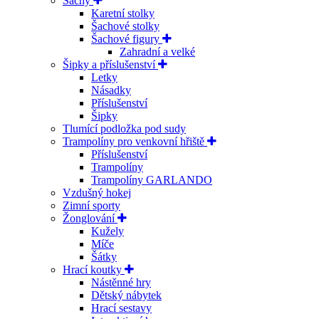
Šachy
Karetní stolky
Šachové stolky
Šachové figury
Zahradní a velké
Šipky a příslušenství
Letky
Násadky
Příslušenství
Šipky
Tlumící podložka pod sudy
Trampolíny pro venkovní hřiště
Příslušenství
Trampolíny
Trampolíny GARLANDO
Vzdušný hokej
Zimní sporty
Žonglování
Kužely
Míče
Šátky
Hrací koutky
Nástěnné hry
Dětský nábytek
Hrací sestavy