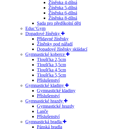
Žíněnka 4-dílná
Žíněnka 5-dílná
Žíněnka 6-dílná
Žíněnka 8-dílná
Sada pro předškolní děti
Educ’Gym
Dopadové žíněnky
Přídavné žíněnky
Žíněnky pod nářadí
Dopadové žíněnky skládací
Gymnastické koberce
Tloušťka 2,5cm
Tloušťka 3,5cm
Tloušťka 4,5cm
Tloušťka 5,5cm
Příslušenství
Gymnastické kladiny
Gymnastické kladiny
Příslušenství
Gymnastické hrazdy
Gymnastické hrazdy
Lanče
Příslušenství
Gymnastická bradla
Pánská bradla