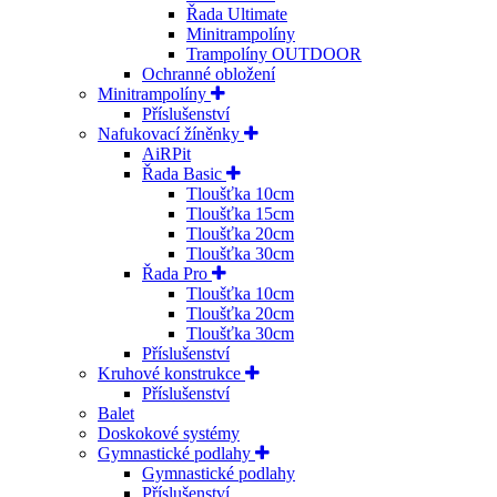
Řada Ultimate
Minitrampolíny
Trampolíny OUTDOOR
Ochranné obložení
Minitrampolíny
Příslušenství
Nafukovací žíněnky
AiRPit
Řada Basic
Tloušťka 10cm
Tloušťka 15cm
Tloušťka 20cm
Tloušťka 30cm
Řada Pro
Tloušťka 10cm
Tloušťka 20cm
Tloušťka 30cm
Příslušenství
Kruhové konstrukce
Příslušenství
Balet
Doskokové systémy
Gymnastické podlahy
Gymnastické podlahy
Příslušenství