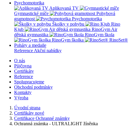
Psychomotorika
Aplikovaná TV
Gymnastické míče
Pohybová
gramotnost
Psychomotorika
Školky v pohybu
Rino
Kjub
RinoGym Air
dětská gymnastika
RinoGym škola
RinoGym školka
RinoSet®
Poháry a medaile
Reference
Akční nabídky
O nás
Půjčovna
Certifikáty
Reference
Spolupracujeme
Obchodní podmínky
Kontakty
Výroba
Úvodní strana
Certifikáty nové
Certifikace Ochranné známky
Ochranná známka - ULTRALIGHT žíněnka