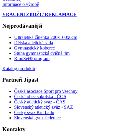
Informace o výrobě
VRÁCENÍ ZBOŽÍ / REKLAMACE
Nejprodávanější
Ultralehká žíněnka 200x100x6cm
Dětská atletická sada
Gymnastický koberec
Stuha gymnastická cvičná 4m
RinoSet® program
Katalog produktů
Partneři Jipast
Česká asociace Sport pro všechny
Česká obec sokolská - ČOS
Český atletický svaz - ČAS
Slovenský atletický zväz
- SAZ
Český svaz Kin-ballu
Slovenská gym. federace
Kontakty