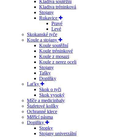
Kladiva soutěžní
Kladiva tréninková
Stojany
Rukavice
Pravé
Levé
Skokanské tyče
Koule a stojany
Koule soutěžní
Koule tréninkové
Koule z mosazi
Koule z nerez oceli
Stojany
Tašky
Doplňky
Laťky
Skok o tyči
Skok vysoký
Míče a medicinbaly
Štafetové kolíky
Ochranné klece
Měřící pásma
Doplňky
Stopky
Stojany univerzální