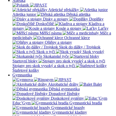
Atletika
Atletické překážky
Atletika junior
Dětská atletika
Disky a stojany
Doplňky
Doskočiště
Kladiva a
stojany
Koule a stojany
Laťky
Měřící pásma
Míče a
medicinbaly
Ochranné klece
Oštěpy a stojany
Skok do dálky / Trojskok
Skok o tyči
Skok vysoký
Skokanské tyče
Startovní bloky
Stojany pro skok vysoký a skok o tyči
Štafetové kolíky
Gymnastika
Akrobatické dráhy
Balet
Dětská gymnastika
Dopadové žíněnky
Doskokové systémy
Educ’Gym
Gymnastická bradla
Gymnastické hrazdy
Gymnastické kladiny