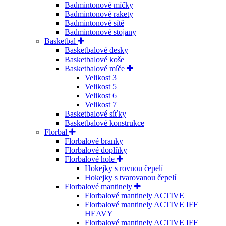
Badmintonové míčky
Badmintonové rakety
Badmintonové sítě
Badmintonové stojany
Basketbal
Basketbalové desky
Basketbalové koše
Basketbalové míče
Velikost 3
Velikost 5
Velikost 6
Velikost 7
Basketbalové síťky
Basketbalové konstrukce
Florbal
Florbalové branky
Florbalové doplňky
Florbalové hole
Hokejky s rovnou čepelí
Hokejky s tvarovanou čepelí
Florbalové mantinely
Florbalové mantinely ACTIVE
Florbalové mantinely ACTIVE IFF
HEAVY
Florbalové mantinely ACTIVE IFF