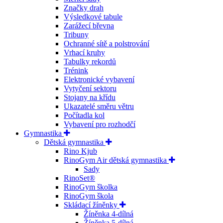
Značky drah
Výsledkové tabule
Zarážecí břevna
Tribuny
Ochranné sítě a polstrování
Vrhací kruhy
Tabulky rekordů
Trénink
Elektronické vybavení
Vytyčení sektoru
Stojany na křídu
Ukazatelé směru větru
Počítadla kol
Vybavení pro rozhodčí
Gymnastika
Dětská gymnastika
Rino Kjub
RinoGym Air dětská gymnastika
Sady
RinoSet®
RinoGym školka
RinoGym škola
Skládací žíněnky
Žíněnka 4-dílná
Žíněnka 5-dílná