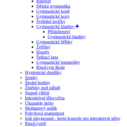
RinoSet
Dětská gymnastika
Gymnastické koně
Gymnastické kozy
Švédské lavičky
Gymnastické kladiny
Příslušenství
Gymnastické kladiny
Gymnastické hříbky
Žebřiny
Hrazdy
Šplhací lana
Gymnastické trampolíny
RinoGym škola
Hygienické doplňky
Stopky
Školní hodiny
Žíněnky pod nářadí
Stupně vítězů
Interaktivní tělocvična
Ukazatele skóre
Molitanový sedák
Pohybová gramotnost
Initi playground - herní konzole pro interaktivní stěny
RinoGym®