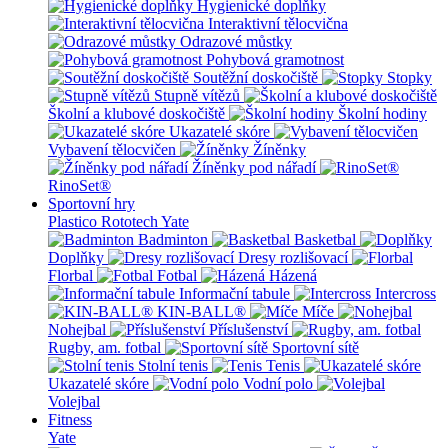
Hygienické doplňky
Interaktivní tělocvična
Odrazové můstky
Pohybová gramotnost
Soutěžní doskočiště
Stopky
Stupně vítězů
Školní a klubové doskočiště
Školní hodiny
Ukazatelé skóre
Vybavení tělocvičen
Žíněnky
Žíněnky pod nářadí
RinoSet®
Sportovní hry
Plastico Rototech
Yate
Badminton
Basketbal
Doplňky
Dresy rozlišovací
Florbal
Fotbal
Házená
Informační tabule
Intercross
KIN-BALL®
Míče
Nohejbal
Příslušenství
Rugby, am. fotbal
Sportovní sítě
Stolní tenis
Tenis
Ukazatelé skóre
Vodní polo
Volejbal
Fitness
Yate