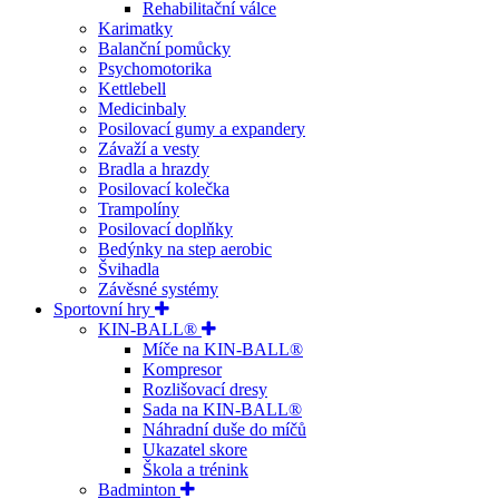
Rehabilitační válce
Karimatky
Balanční pomůcky
Psychomotorika
Kettlebell
Medicinbaly
Posilovací gumy a expandery
Závaží a vesty
Bradla a hrazdy
Posilovací kolečka
Trampolíny
Posilovací doplňky
Bedýnky na step aerobic
Švihadla
Závěsné systémy
Sportovní hry
KIN-BALL®
Míče na KIN-BALL®
Kompresor
Rozlišovací dresy
Sada na KIN-BALL®
Náhradní duše do míčů
Ukazatel skore
Škola a trénink
Badminton