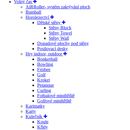
Volný čas
AiRRoller- systém zakrývání ploch
Bumball
Horolezectví
Dětské stěny
Stěny Block
Stěny Towel
Stěny Wall
Dopadové plochy pod stěny
Posilovací desky
Hry indoor, outdoor
Bonkerball
Bowling
Frisbee
Golf
Kroket
Petanque
Curling
Fotbalové minihřiště
Golfové minihřiště
Karimatky
Karty
Kulečník
Koule
Křídy