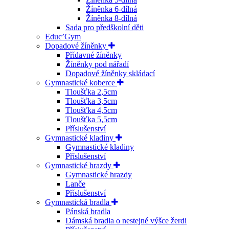
Žíněnka 6-dílná
Žíněnka 8-dílná
Sada pro předškolní děti
Educ’Gym
Dopadové žíněnky
Přídavné žíněnky
Žíněnky pod nářadí
Dopadové žíněnky skládací
Gymnastické koberce
Tloušťka 2,5cm
Tloušťka 3,5cm
Tloušťka 4,5cm
Tloušťka 5,5cm
Příslušenství
Gymnastické kladiny
Gymnastické kladiny
Příslušenství
Gymnastické hrazdy
Gymnastické hrazdy
Lanče
Příslušenství
Gymnastická bradla
Pánská bradla
Dámská bradla o nestejné výšce žerdi