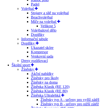
Padel
Volejbal
Stojany a sítě na volejbal
Beachvolejbal
Míče na volejbal
Velikost 5
Volejbalové dělo
Doplňky
Informační tabule
Doplňky
Ukazatel skóre
Kompresor
Venkovní sada
Dresy rozlišovací
Školní sport
Žíněnky
Akční nabídky
Žíněnky pro školy
Žíněnky na doma
Žíněnka Klasik (RE 120)
Žíněnka Klasik (RE 80)
Žíněnka Ultralehká
Žíněnky typ A - určeny pro vyšší zátěž
Žíněnky typ B - určeny pro nižší zátěž