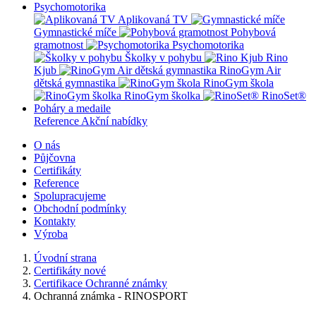
Psychomotorika
Aplikovaná TV
Gymnastické míče
Pohybová
gramotnost
Psychomotorika
Školky v pohybu
Rino
Kjub
RinoGym Air
dětská gymnastika
RinoGym škola
RinoGym školka
RinoSet®
Poháry a medaile
Reference
Akční nabídky
O nás
Půjčovna
Certifikáty
Reference
Spolupracujeme
Obchodní podmínky
Kontakty
Výroba
Úvodní strana
Certifikáty nové
Certifikace Ochranné známky
Ochranná známka - RINOSPORT