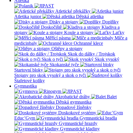
Atletika
Atletické překážky
Atletika junior
Dětská atletika
Disky a stojany
Doplňky
Doskočiště
Kladiva a
stojany
Koule a stojany
Laťky
Měřící pásma
Míče a
medicinbaly
Ochranné klece
Oštěpy a stojany
Skok do dálky / Trojskok
Skok o tyči
Skok vysoký
Skokanské tyče
Startovní bloky
Stojany pro skok vysoký a skok o tyči
Štafetové kolíky
Gymnastika
Akrobatické dráhy
Balet
Dětská gymnastika
Dopadové žíněnky
Doskokové systémy
Educ’Gym
Gymnastická bradla
Gymnastické hrazdy
Gymnastické kladiny