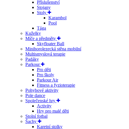
Příslušenství
Stojany
Stoly
Karambol
Pool
Tága
Kuželky
Míče a předměty
Skyfloater Ball
Minihorolezecká stěna mobilní
Multismyslová terapie
Padáky
Parkour
Pro děti
Pro školy
Parkour Air
Fitness a fyzioterapie
Pohybové aktivity
Pole dance
Společenské hry
Activity
Hry pro malé děti
Stolní fotbal
Šachy
Karetní stolky