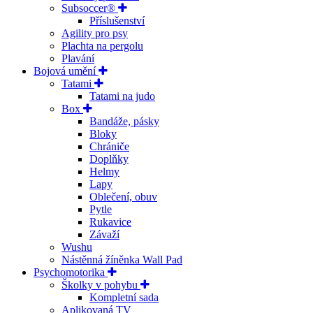
Subsoccer®
Příslušenství
Agility pro psy
Plachta na pergolu
Plavání
Bojová umění
Tatami
Tatami na judo
Box
Bandáže, pásky
Bloky
Chrániče
Doplňky
Helmy
Lapy
Oblečení, obuv
Pytle
Rukavice
Závaží
Wushu
Nástěnná žíněnka Wall Pad
Psychomotorika
Školky v pohybu
Kompletní sada
Aplikovaná TV