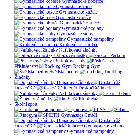
Gymnastické koberce
Gymnastické koně
Gymnastické kužele
Gymnastické míče
Gymnastické obruče
Gymnastické podlahy
Gymnastické stuhy
Gymnastické trampolíny
Kruhové konstrukce
Nafukovací žíněnky
Odrazové můstky
Parkour
Přeskokové stoly
Příslušenství
Rocking´Gym
Švédské bedny
Tumbling
Žíněnky
Dopadové žíněnky
Doskočiště
Doskočiště interiér
Nafukovací žíněnky
Tatami
Žíněnky
RinoSet®
Školní sport
Dopadové žíněnky
Doskočiště
Gymnastické koberce
Gymnastické trampolíny