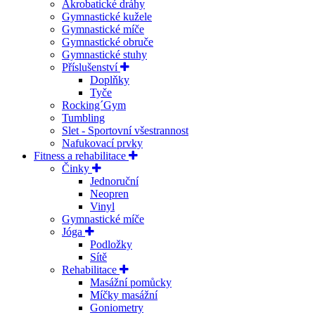
Akrobatické dráhy
Gymnastické kužele
Gymnastické míče
Gymnastické obruče
Gymnastické stuhy
Příslušenství
Doplňky
Tyče
Rocking´Gym
Tumbling
Slet - Sportovní všestrannost
Nafukovací prvky
Fitness a rehabilitace
Činky
Jednoruční
Neopren
Vinyl
Gymnastické míče
Jóga
Podložky
Sítě
Rehabilitace
Masážní pomůcky
Míčky masážní
Goniometry