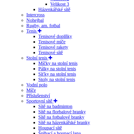
Velikost 3
Házenkářské sítě
Intercross
Nohejbal
Rugby, am. fotbal
Tenis
Tenisové doplňky
Tenisové míče
Tenisové rakety
Tenisové sítě
Stolní tenis
Míčky na stolní tenis
Pálky na stolní tenis
Síťky na stolní tenis
Stoly na stolní tenis
Vodní polo
Míče
Příslušenství
Sportovní sítě
Sítě na badminton
Sítě na florbalové branky
Sítě na fotbalové branky
Sítě na házenkářské branky
Houpací sítě
Šplhací a houpací lana