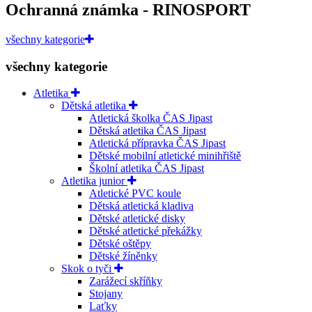
Ochranná známka - RINOSPORT
všechny kategorie
všechny kategorie
Atletika
Dětská atletika
Atletická školka ČAS Jipast
Dětská atletika ČAS Jipast
Atletická přípravka ČAS Jipast
Dětské mobilní atletické minihřiště
Školní atletika ČAS Jipast
Atletika junior
Atletické PVC koule
Dětská atletická kladiva
Dětské atletické disky
Dětské atletické překážky
Dětské oštěpy
Dětské žíněnky
Skok o tyči
Zarážecí skříňky
Stojany
Laťky