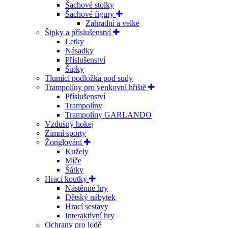
Šachové stolky
Šachové figury
Zahradní a velké
Šipky a příslušenství
Letky
Násadky
Příslušenství
Šipky
Tlumící podložka pod sudy
Trampolíny pro venkovní hřiště
Příslušenství
Trampolíny
Trampolíny GARLANDO
Vzdušný hokej
Zimní sporty
Žonglování
Kužely
Míče
Šátky
Hrací koutky
Nástěnné hry
Dětský nábytek
Hrací sestavy
Interaktivní hry
Ochrany pro lodě