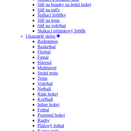
Sítě na branky na lední hokej
Sítě na míče
Šplhací žebříky
Sítě na tenis
Sítě na volejbal
Skákací tréninkový žebřík
Ukazatelé skóre
Badminton
Basketbal
Florbal
Futsal
Házená
Multisport
Stolní tenis
Tenis
Volejbal
Netball
Rink hokej
Korfball
Inline hokej
Fotbal
Pozemní hokej
Ragby
Plážový fotbal
Kanoe polo