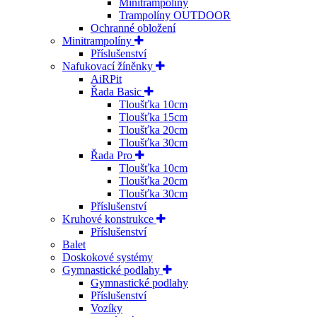
Minitrampolíny
Trampolíny OUTDOOR
Ochranné obložení
Minitrampolíny
Příslušenství
Nafukovací žíněnky
AiRPit
Řada Basic
Tloušťka 10cm
Tloušťka 15cm
Tloušťka 20cm
Tloušťka 30cm
Řada Pro
Tloušťka 10cm
Tloušťka 20cm
Tloušťka 30cm
Příslušenství
Kruhové konstrukce
Příslušenství
Balet
Doskokové systémy
Gymnastické podlahy
Gymnastické podlahy
Příslušenství
Vozíky