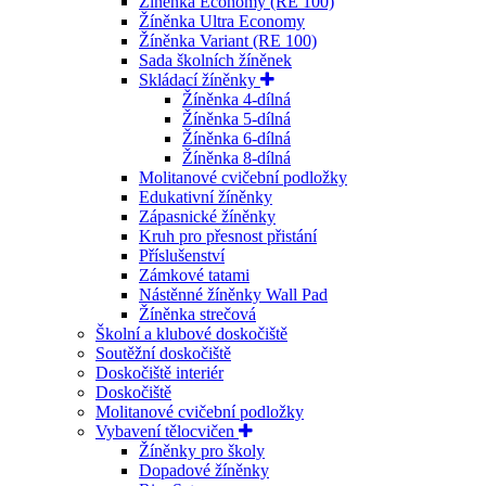
Žíněnka Economy (RE 100)
Žíněnka Ultra Economy
Žíněnka Variant (RE 100)
Sada školních žíněnek
Skládací žíněnky
Žíněnka 4-dílná
Žíněnka 5-dílná
Žíněnka 6-dílná
Žíněnka 8-dílná
Molitanové cvičební podložky
Edukativní žíněnky
Zápasnické žíněnky
Kruh pro přesnost přistání
Příslušenství
Zámkové tatami
Nástěnné žíněnky Wall Pad
Žíněnka strečová
Školní a klubové doskočiště
Soutěžní doskočiště
Doskočiště interiér
Doskočiště
Molitanové cvičební podložky
Vybavení tělocvičen
Žíněnky pro školy
Dopadové žíněnky