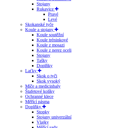
Stojany
Rukavice
Pravé
Levé
Skokanské tyče
Koule a stojany
Koule soutěžní
Koule tréninkové
Koule z mosazi
Koule z nerez oceli
Stojany
Tašky
Doplňky
Laťky
Skok o tyči
Skok vysoký
Míče a medicinbaly
Štafetové kolíky
Ochranné klece
Měřící pásma
Doplňky
Stopky
Stojany univerzální
Vlajky
Měřící sady