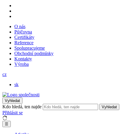
O nás
Půjčovna
Certifikáty
Reference
Spolupracujeme
Obchodní podmínky
Kontakty
Výroba
cz
sk
Vyhledat
Kdo hledá, ten najde
Vyhledat
Přihlásit se
☰