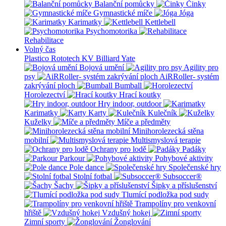
Balanční pomůcky
Činky
Gymnastické míče
Jóga
Karimatky
Kettlebell
Psychomotorika
Rehabilitace
Volný čas
Plastico Rototech
KV Billiard
Yate
Bojová umění
Agility pro
psy
AiRRoller- systém
zakrývání ploch
Bumball
Horolezectví
Hrací koutky
Hry indoor, outdoor
Karimatky
Karty
Kulečník
Kuželky
Míče a předměty
Minihorolezecká stěna
mobilní
Multismyslová terapie
Ochrany pro lodě
Padáky
Parkour
Pohybové aktivity
Pole dance
Společenské hry
Stolní fotbal
Subsoccer®
Šachy
Šipky a příslušenství
Tlumící podložka pod sudy
Trampolíny pro venkovní
hřiště
Vzdušný hokej
Zimní sporty
Žonglování