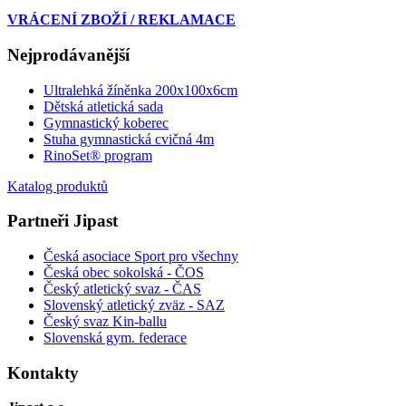
VRÁCENÍ ZBOŽÍ / REKLAMACE
Nejprodávanější
Ultralehká žíněnka 200x100x6cm
Dětská atletická sada
Gymnastický koberec
Stuha gymnastická cvičná 4m
RinoSet® program
Katalog produktů
Partneři Jipast
Česká asociace Sport pro všechny
Česká obec sokolská - ČOS
Český atletický svaz - ČAS
Slovenský atletický zväz
- SAZ
Český svaz Kin-ballu
Slovenská gym. federace
Kontakty