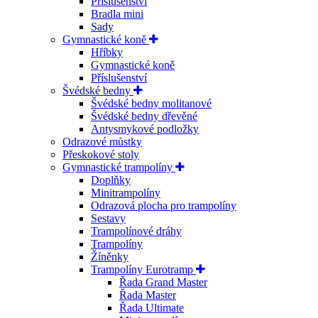
Příslušenství
Bradla mini
Sady
Gymnastické koně
Hříbky
Gymnastické koně
Příslušenství
Švédské bedny
Švédské bedny molitanové
Švédské bedny dřevěné
Antysmykové podložky
Odrazové můstky
Přeskokové stoly
Gymnastické trampolíny
Doplňky
Minitrampolíny
Odrazová plocha pro trampolíny
Sestavy
Trampolínové dráhy
Trampolíny
Žíněnky
Trampolíny Eurotramp
Řada Grand Master
Řada Master
Řada Ultimate