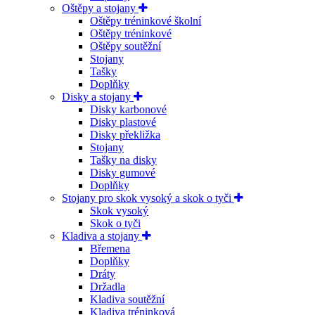
Oštěpy a stojany
Oštěpy tréninkové školní
Oštěpy tréninkové
Oštěpy soutěžní
Stojany
Tašky
Doplňky
Disky a stojany
Disky karbonové
Disky plastové
Disky překližka
Stojany
Tašky na disky
Disky gumové
Doplňky
Stojany pro skok vysoký a skok o tyči
Skok vysoký
Skok o tyči
Kladiva a stojany
Břemena
Doplňky
Dráty
Držadla
Kladiva soutěžní
Kladiva tréninková