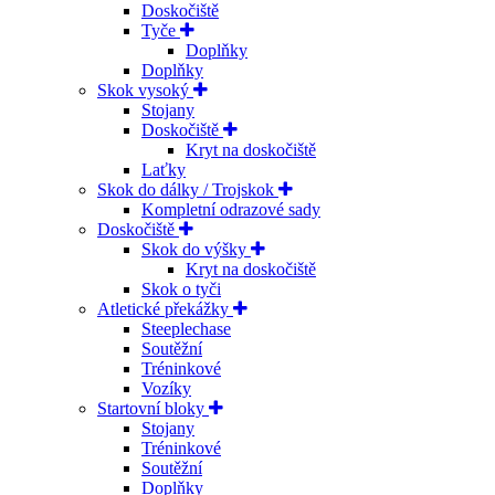
Doskočiště
Tyče
Doplňky
Doplňky
Skok vysoký
Stojany
Doskočiště
Kryt na doskočiště
Laťky
Skok do dálky / Trojskok
Kompletní odrazové sady
Doskočiště
Skok do výšky
Kryt na doskočiště
Skok o tyči
Atletické překážky
Steeplechase
Soutěžní
Tréninkové
Vozíky
Startovní bloky
Stojany
Tréninkové
Soutěžní
Doplňky