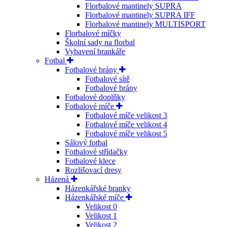
Florbalové mantinely SUPRA
Florbalové mantinely SUPRA IFF
Florbalové mantinely MULTISPORT
Florbalové míčky
Školní sady na florbal
Vybavení brankáře
Fotbal
Fotbalové brány
Fotbalové sítě
Fotbalové brány
Fotbalové doplňky
Fotbalové míče
Fotbalové míče velikost 3
Fotbalové míče velikost 4
Fotbalové míče velikost 5
Sálový fotbal
Fotbalové střídačky
Fotbalové klece
Rozlišovací dresy
Házená
Házenkářské branky
Házenkářské míče
Velikost 0
Velikost 1
Velikost 2