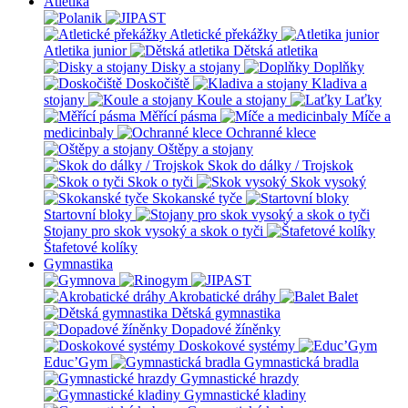
Atletika
Atletické překážky
Atletika junior
Dětská atletika
Disky a stojany
Doplňky
Doskočiště
Kladiva a
stojany
Koule a stojany
Laťky
Měřící pásma
Míče a
medicinbaly
Ochranné klece
Oštěpy a stojany
Skok do dálky / Trojskok
Skok o tyči
Skok vysoký
Skokanské tyče
Startovní bloky
Stojany pro skok vysoký a skok o tyči
Štafetové kolíky
Gymnastika
Akrobatické dráhy
Balet
Dětská gymnastika
Dopadové žíněnky
Doskokové systémy
Educ’Gym
Gymnastická bradla
Gymnastické hrazdy
Gymnastické kladiny