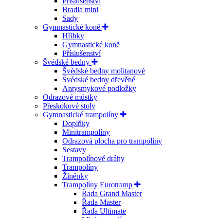
Příslušenství
Bradla mini
Sady
Gymnastické koně
Hříbky
Gymnastické koně
Příslušenství
Švédské bedny
Švédské bedny molitanové
Švédské bedny dřevěné
Antysmykové podložky
Odrazové můstky
Přeskokové stoly
Gymnastické trampolíny
Doplňky
Minitrampolíny
Odrazová plocha pro trampolíny
Sestavy
Trampolínové dráhy
Trampolíny
Žíněnky
Trampolíny Eurotramp
Řada Grand Master
Řada Master
Řada Ultimate