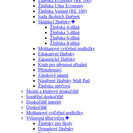
Žíněnka Economy (RE 100)
Žíněnka Ultra Economy
Žíněnka Variant (RE 100)
Sada školních žíněnek
Skládací žíněnky
Žíněnka 4-dílná
Žíněnka 5-dílná
Žíněnka 6-dílná
Žíněnka 8-dílná
Molitanové cvičební podložky
Edukativní žíněnky
Zápasnické žíněnky
Kruh pro přesnost přistání
Příslušenství
Zámkové tatami
Nástěnné žíněnky Wall Pad
Žíněnka strečová
Školní a klubové doskočiště
Soutěžní doskočiště
Doskočiště interiér
Doskočiště
Molitanové cvičební podložky
Vybavení tělocvičen
Žíněnky pro školy
Dopadové žíněnky