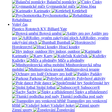
Balanční pomůcky
Činky
Gymnastické míče
Jóga
Karimatky
Kettlebell
Psychomotorika
Rehabilitace
Volný čas
Plastico Rototech
KV Billiard
Yate
Bojová umění
Agility pro
psy
AiRRoller- systém
zakrývání ploch
Bumball
Horolezectví
Hrací koutky
Hry indoor, outdoor
Karimatky
Karty
Kulečník
Kuželky
Míče a předměty
Minihorolezecká stěna
mobilní
Multismyslová terapie
Ochrany pro lodě
Padáky
Parkour
Pohybové aktivity
Pole dance
Společenské hry
Stolní fotbal
Subsoccer®
Šachy
Šipky a příslušenství
Tlumící podložka pod sudy
Trampolíny pro venkovní
hřiště
Vzdušný hokej
Zimní sporty
Žonglování