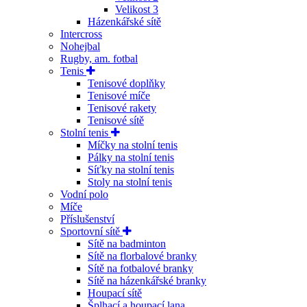
Velikost 3
Házenkářské sítě
Intercross
Nohejbal
Rugby, am. fotbal
Tenis
Tenisové doplňky
Tenisové míče
Tenisové rakety
Tenisové sítě
Stolní tenis
Míčky na stolní tenis
Pálky na stolní tenis
Síťky na stolní tenis
Stoly na stolní tenis
Vodní polo
Míče
Příslušenství
Sportovní sítě
Sítě na badminton
Sítě na florbalové branky
Sítě na fotbalové branky
Sítě na házenkářské branky
Houpací sítě
Šplhací a houpací lana