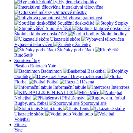
Hygienické doplňky
Interaktivní tělocvična
Odrazové můstky
Pohybová gramotnost
Soutěžní doskočiště
Stopky
Stupně vítězů
Školní a klubové doskočiště
Školní hodiny
Ukazatelé skóre
Vybavení tělocvičen
Žíněnky
Žíněnky pod nářadí
RinoSet®
Sportovní hry
Plastico Rototech
Yate
Badminton
Basketbal
Doplňky
Dresy rozlišovací
Florbal
Fotbal
Házená
Informační tabule
Intercross
KIN-BALL®
Míče
Nohejbal
Příslušenství
Rugby, am. fotbal
Sportovní sítě
Stolní tenis
Tenis
Ukazatelé skóre
Vodní polo
Volejbal
Fitness
Yate