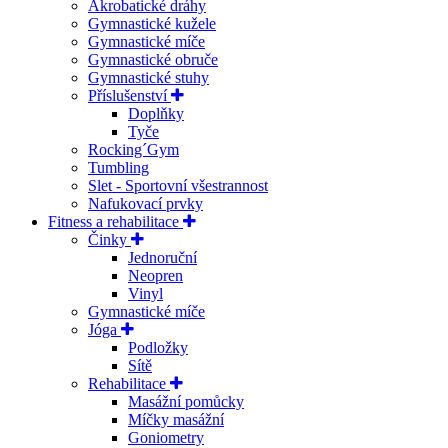
Akrobatické dráhy
Gymnastické kužele
Gymnastické míče
Gymnastické obruče
Gymnastické stuhy
Příslušenství
Doplňky
Tyče
Rocking´Gym
Tumbling
Slet - Sportovní všestrannost
Nafukovací prvky
Fitness a rehabilitace
Činky
Jednoruční
Neopren
Vinyl
Gymnastické míče
Jóga
Podložky
Sítě
Rehabilitace
Masážní pomůcky
Míčky masážní
Goniometry