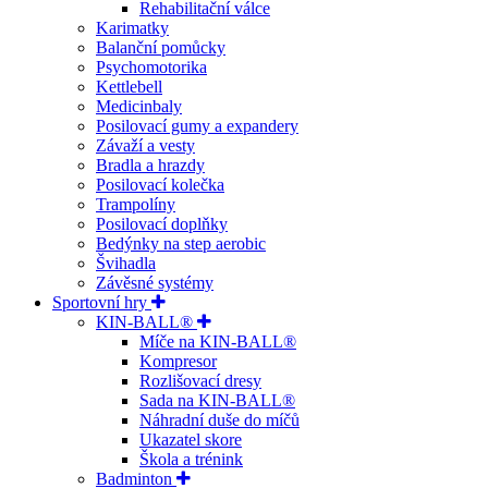
Rehabilitační válce
Karimatky
Balanční pomůcky
Psychomotorika
Kettlebell
Medicinbaly
Posilovací gumy a expandery
Závaží a vesty
Bradla a hrazdy
Posilovací kolečka
Trampolíny
Posilovací doplňky
Bedýnky na step aerobic
Švihadla
Závěsné systémy
Sportovní hry
KIN-BALL®
Míče na KIN-BALL®
Kompresor
Rozlišovací dresy
Sada na KIN-BALL®
Náhradní duše do míčů
Ukazatel skore
Škola a trénink
Badminton