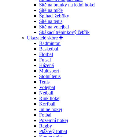
Sítě na branky na lední hokej
Sítě na míče
Šplhací žebříky
Sítě na tenis
Sítě na volejbal
Skákací tréninkový žebřík
Ukazatelé skóre
Badminton
Basketbal
Florbal
Futsal
Házená
Multisport
Stolní tenis
Tenis
Volejbal
Netball
Rink hokej
Korfball
Inline hokej
Fotbal
Pozemní hokej
Ragby
Plážový fotbal
Kanoe polo