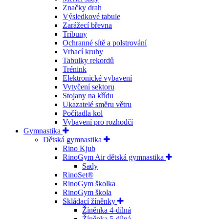
Značky drah
Výsledkové tabule
Zarážecí břevna
Tribuny
Ochranné sítě a polstrování
Vrhací kruhy
Tabulky rekordů
Trénink
Elektronické vybavení
Vytyčení sektoru
Stojany na křídu
Ukazatelé směru větru
Počítadla kol
Vybavení pro rozhodčí
Gymnastika
Dětská gymnastika
Rino Kjub
RinoGym Air dětská gymnastika
Sady
RinoSet®
RinoGym školka
RinoGym škola
Skládací žíněnky
Žíněnka 4-dílná
Žíněnka 5-dílná