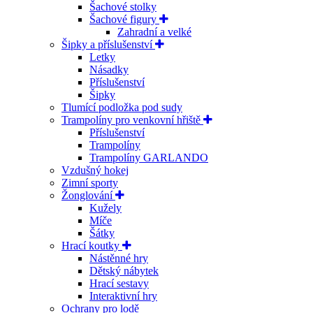
Šachové stolky
Šachové figury
Zahradní a velké
Šipky a příslušenství
Letky
Násadky
Příslušenství
Šipky
Tlumící podložka pod sudy
Trampolíny pro venkovní hřiště
Příslušenství
Trampolíny
Trampolíny GARLANDO
Vzdušný hokej
Zimní sporty
Žonglování
Kužely
Míče
Šátky
Hrací koutky
Nástěnné hry
Dětský nábytek
Hrací sestavy
Interaktivní hry
Ochrany pro lodě