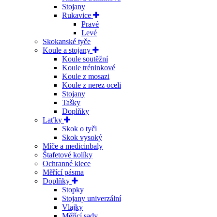
Stojany
Rukavice
Pravé
Levé
Skokanské tyče
Koule a stojany
Koule soutěžní
Koule tréninkové
Koule z mosazi
Koule z nerez oceli
Stojany
Tašky
Doplňky
Laťky
Skok o tyči
Skok vysoký
Míče a medicinbaly
Štafetové kolíky
Ochranné klece
Měřící pásma
Doplňky
Stopky
Stojany univerzální
Vlajky
Měřící sady