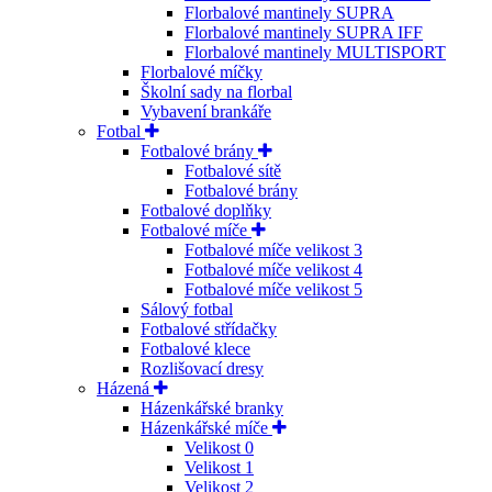
Florbalové mantinely SUPRA
Florbalové mantinely SUPRA IFF
Florbalové mantinely MULTISPORT
Florbalové míčky
Školní sady na florbal
Vybavení brankáře
Fotbal
Fotbalové brány
Fotbalové sítě
Fotbalové brány
Fotbalové doplňky
Fotbalové míče
Fotbalové míče velikost 3
Fotbalové míče velikost 4
Fotbalové míče velikost 5
Sálový fotbal
Fotbalové střídačky
Fotbalové klece
Rozlišovací dresy
Házená
Házenkářské branky
Házenkářské míče
Velikost 0
Velikost 1
Velikost 2