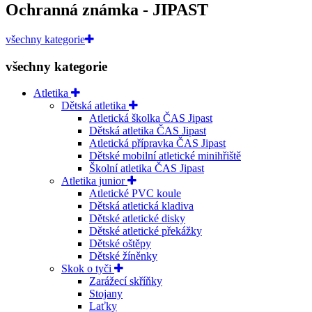
Ochranná známka - JIPAST
všechny kategorie
všechny kategorie
Atletika
Dětská atletika
Atletická školka ČAS Jipast
Dětská atletika ČAS Jipast
Atletická přípravka ČAS Jipast
Dětské mobilní atletické minihřiště
Školní atletika ČAS Jipast
Atletika junior
Atletické PVC koule
Dětská atletická kladiva
Dětské atletické disky
Dětské atletické překážky
Dětské oštěpy
Dětské žíněnky
Skok o tyči
Zarážecí skříňky
Stojany
Laťky