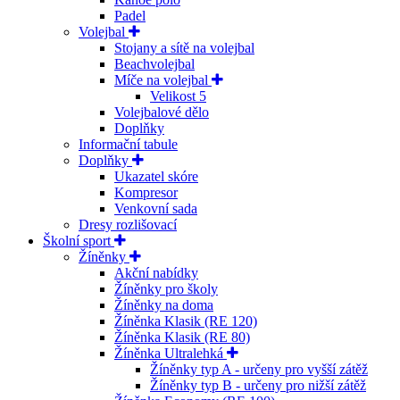
Padel
Volejbal
Stojany a sítě na volejbal
Beachvolejbal
Míče na volejbal
Velikost 5
Volejbalové dělo
Doplňky
Informační tabule
Doplňky
Ukazatel skóre
Kompresor
Venkovní sada
Dresy rozlišovací
Školní sport
Žíněnky
Akční nabídky
Žíněnky pro školy
Žíněnky na doma
Žíněnka Klasik (RE 120)
Žíněnka Klasik (RE 80)
Žíněnka Ultralehká
Žíněnky typ A - určeny pro vyšší zátěž
Žíněnky typ B - určeny pro nižší zátěž