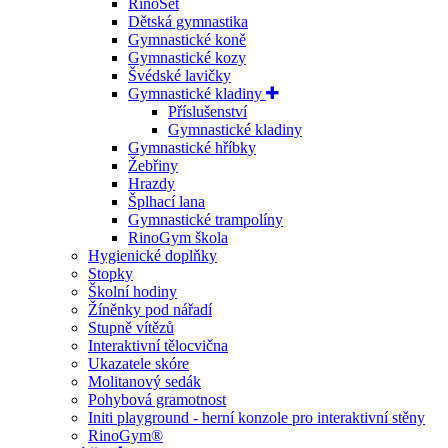
RinoSet
Dětská gymnastika
Gymnastické koně
Gymnastické kozy
Švédské lavičky
Gymnastické kladiny
Příslušenství
Gymnastické kladiny
Gymnastické hříbky
Žebřiny
Hrazdy
Šplhací lana
Gymnastické trampolíny
RinoGym škola
Hygienické doplňky
Stopky
Školní hodiny
Žíněnky pod nářadí
Stupně vítězů
Interaktivní tělocvična
Ukazatele skóre
Molitanový sedák
Pohybová gramotnost
Initi playground - herní konzole pro interaktivní stěny
RinoGym®