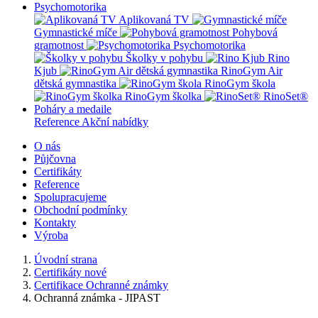
Psychomotorika
Aplikovaná TV
Gymnastické míče
Pohybová
gramotnost
Psychomotorika
Školky v pohybu
Rino
Kjub
RinoGym Air
dětská gymnastika
RinoGym škola
RinoGym školka
RinoSet®
Poháry a medaile
Reference
Akční nabídky
O nás
Půjčovna
Certifikáty
Reference
Spolupracujeme
Obchodní podmínky
Kontakty
Výroba
Úvodní strana
Certifikáty nové
Certifikace Ochranné známky
Ochranná známka - JIPAST