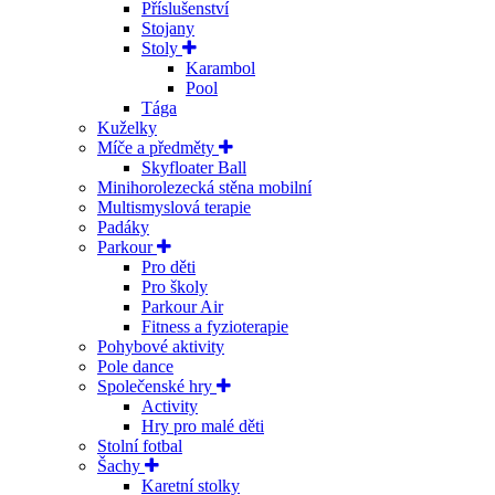
Příslušenství
Stojany
Stoly
Karambol
Pool
Tága
Kuželky
Míče a předměty
Skyfloater Ball
Minihorolezecká stěna mobilní
Multismyslová terapie
Padáky
Parkour
Pro děti
Pro školy
Parkour Air
Fitness a fyzioterapie
Pohybové aktivity
Pole dance
Společenské hry
Activity
Hry pro malé děti
Stolní fotbal
Šachy
Karetní stolky