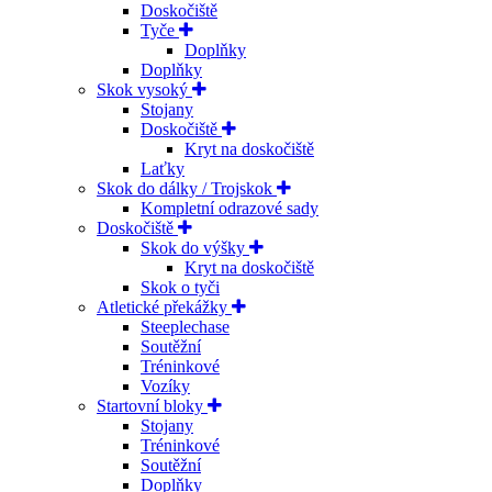
Doskočiště
Tyče
Doplňky
Doplňky
Skok vysoký
Stojany
Doskočiště
Kryt na doskočiště
Laťky
Skok do dálky / Trojskok
Kompletní odrazové sady
Doskočiště
Skok do výšky
Kryt na doskočiště
Skok o tyči
Atletické překážky
Steeplechase
Soutěžní
Tréninkové
Vozíky
Startovní bloky
Stojany
Tréninkové
Soutěžní
Doplňky