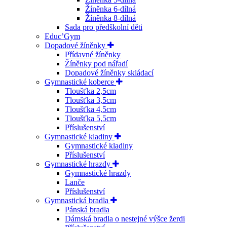
Žíněnka 6-dílná
Žíněnka 8-dílná
Sada pro předškolní děti
Educ’Gym
Dopadové žíněnky
Přídavné žíněnky
Žíněnky pod nářadí
Dopadové žíněnky skládací
Gymnastické koberce
Tloušťka 2,5cm
Tloušťka 3,5cm
Tloušťka 4,5cm
Tloušťka 5,5cm
Příslušenství
Gymnastické kladiny
Gymnastické kladiny
Příslušenství
Gymnastické hrazdy
Gymnastické hrazdy
Lanče
Příslušenství
Gymnastická bradla
Pánská bradla
Dámská bradla o nestejné výšce žerdi