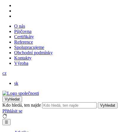
O nás
Půjčovna
Certifikáty
Reference
Spolupracujeme
Obchodní podmínky
Kontakty
Výroba
cz
sk
Vyhledat
Kdo hledá, ten najde
Vyhledat
Přihlásit se
☰