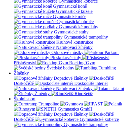
Gymnastické koberce
Gymnastické koně
Gymnastické kužele
Gymnastické míče
Gymnastické obruče
Gymnastické podlahy
Gymnastické stuhy
Gymnastické trampolíny
Kruhové konstrukce
Nafukovací žíněnky
Odrazové můstky
Parkour
Přeskokové stoly
Příslušenství
Rocking´Gym
Švédské bedny
Tumbling
Žíněnky
Dopadové žíněnky
Doskočiště
Doskočiště interiér
Nafukovací žíněnky
Tatami
Žíněnky
RinoSet®
Školní sport
Dopadové žíněnky
Doskočiště
Gymnastické koberce
Gymnastické trampolíny