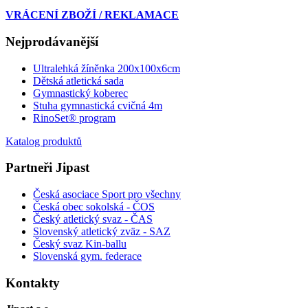
VRÁCENÍ ZBOŽÍ / REKLAMACE
Nejprodávanější
Ultralehká žíněnka 200x100x6cm
Dětská atletická sada
Gymnastický koberec
Stuha gymnastická cvičná 4m
RinoSet® program
Katalog produktů
Partneři Jipast
Česká asociace Sport pro všechny
Česká obec sokolská - ČOS
Český atletický svaz - ČAS
Slovenský atletický zväz
- SAZ
Český svaz Kin-ballu
Slovenská gym. federace
Kontakty