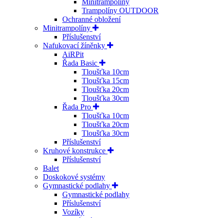
Minitrampolíny
Trampolíny OUTDOOR
Ochranné obložení
Minitrampolíny
Příslušenství
Nafukovací žíněnky
AiRPit
Řada Basic
Tloušťka 10cm
Tloušťka 15cm
Tloušťka 20cm
Tloušťka 30cm
Řada Pro
Tloušťka 10cm
Tloušťka 20cm
Tloušťka 30cm
Příslušenství
Kruhové konstrukce
Příslušenství
Balet
Doskokové systémy
Gymnastické podlahy
Gymnastické podlahy
Příslušenství
Vozíky