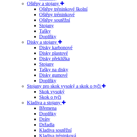
Oštěpy a stojany
Oštěpy tréninkové školní
Oštěpy tréninkové
Oštěpy soutěžní
Stojany
Tašky
Doplňky
Disky a stojany
Disky karbonové
Disky plastové
Disky překližka
Stojany
Tašky na disky
Disky gumové
Doplňky
Stojany pro skok vysoký a skok o tyči
Skok vysoký
Skok o tyči
Kladiva a stojany
Břemena
Doplňky
Dráty
Držadla
Kladiva soutěžní
Kladiva tréninková