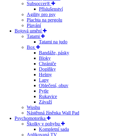
Subsoccer®
Příslušenství
Agility pro psy
Plachta na pergolu
Plavání
Bojová umění
Tatami
Tatami na judo
Box
Bandáže, pásky
Bloky
Chrániče
Doplňky
Helmy
Lapy
Oblečení, obuv
Pytle
Rukavice
Závaží
Wushu
Nástěnná žíněnka Wall Pad
Psychomotorika
Školky v pohybu
Kompletní sada
Aplikovaná TV