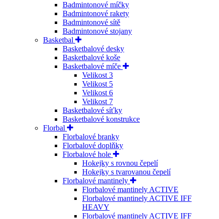
Badmintonové míčky
Badmintonové rakety
Badmintonové sítě
Badmintonové stojany
Basketbal
Basketbalové desky
Basketbalové koše
Basketbalové míče
Velikost 3
Velikost 5
Velikost 6
Velikost 7
Basketbalové síťky
Basketbalové konstrukce
Florbal
Florbalové branky
Florbalové doplňky
Florbalové hole
Hokejky s rovnou čepelí
Hokejky s tvarovanou čepelí
Florbalové mantinely
Florbalové mantinely ACTIVE
Florbalové mantinely ACTIVE IFF
HEAVY
Florbalové mantinely ACTIVE IFF