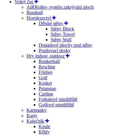
Volný čas
AiRRoller- systém zakrývání ploch
Bumball
Horolezectví
Dětské stěny
Stěny Block
Stěny Towel
Stěny Wall
Dopadové plochy pod stěny
Posilovací desky
Hry indoor, outdoor
Bonkerball
Bowling
Frisbee
Golf
Kroket
Petanque
Curling
Fotbalové minihřiště
Golfové minihřiště
Karimatky
Karty
Kulečník
Koule
Křídy