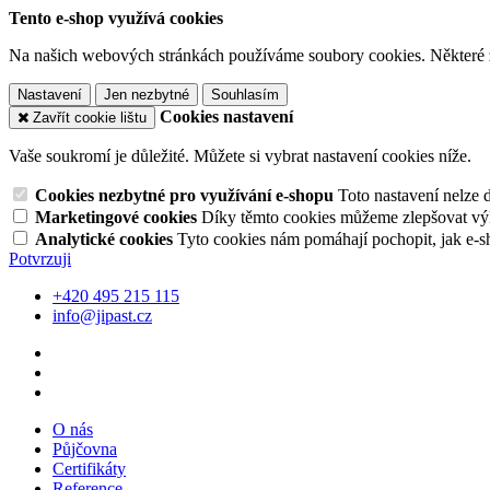
Tento e-shop využívá cookies
Na našich webových stránkách používáme soubory cookies. Některé z n
Nastavení
Jen nezbytné
Souhlasím
Cookies nastavení
Zavřít cookie lištu
Vaše soukromí je důležité. Můžete si vybrat nastavení cookies níže.
Cookies nezbytné pro využívání e-shopu
Toto nastavení nelze 
Marketingové cookies
Díky těmto cookies můžeme zlepšovat výko
Analytické cookies
Tyto cookies nám pomáhají pochopit, jak e-s
Potvrzuji
+420 495 215 115
info@jipast.cz
O nás
Půjčovna
Certifikáty
Reference