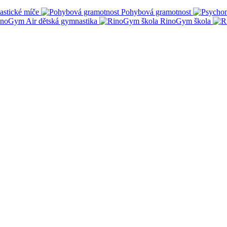
stické míče
Pohybová gramotnost
noGym Air dětská gymnastika
RinoGym škola