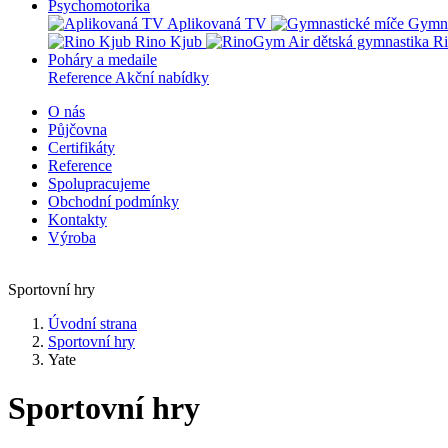
Psychomotorika
Aplikovaná TV
Gymna
Rino Kjub
Ri
Poháry a medaile
Reference
Akční nabídky
O nás
Půjčovna
Certifikáty
Reference
Spolupracujeme
Obchodní podmínky
Kontakty
Výroba
Sportovní hry
Úvodní strana
Sportovní hry
Yate
Sportovní hry