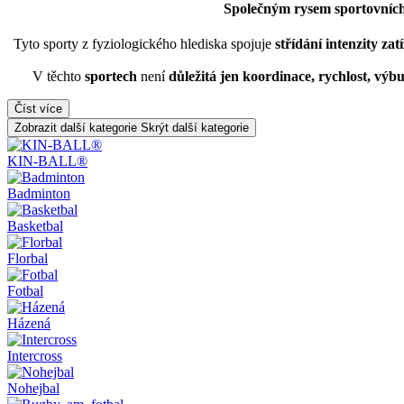
Společným rysem sportovních h
Tyto sporty z fyziologického hlediska spojuje
střídání intenzity zatí
V těchto
sportech
není
důležitá jen koordinace, rychlost, výbu
Číst více
Zobrazit další kategorie
Skrýt další kategorie
KIN-BALL®
Badminton
Basketbal
Florbal
Fotbal
Házená
Intercross
Nohejbal