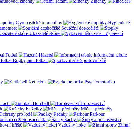
afukovací žíněnky
Tatami
Žíněnky
Gymnastické trampolíny
Hygienické
amotnost
Soutěžní doskočiště
Ukazatelé skóre
Vybavení
Fotbal
Házená
Informační tabule
Rugby, am. fotbal
Sportovní sítě
ky
Kettlebell
Psychomotorika
ploch
Bumball
Horolezectví
ík
Kuželky
Míče a předměty
Ochrany pro lodě
Padáky
Parkour
Subsoccer®
Šachy
kovní hřiště
Vzdušný hokej
Zimní