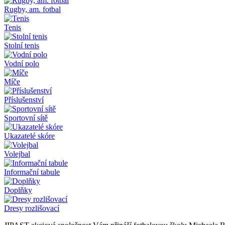
Rugby, am. fotbal
Tenis
Stolní tenis
Vodní polo
Míče
Příslušenství
Sportovní sítě
Ukazatelé skóre
Volejbal
Informační tabule
Doplňky
Dresy rozlišovací