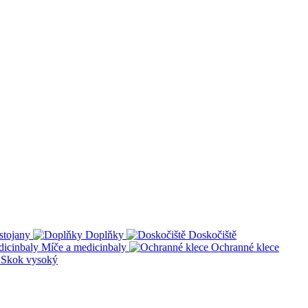
stojany
Doplňky
Doskočiště
Míče a medicinbaly
Ochranné klece
Skok vysoký