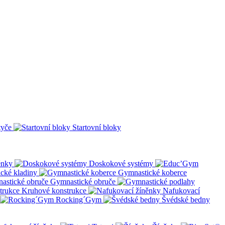
tyče
Startovní bloky
ěnky
Doskokové systémy
cké kladiny
Gymnastické koberce
Gymnastické obruče
Kruhové konstrukce
Nafukovací
Rocking´Gym
Švédské bedny