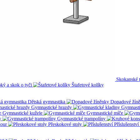
Skokanské 
ký a skok o tyči
Štafetové kolíky
Dětská gymnastika
Dopadové žín
Gymnastické hrazdy
Gymnasti
Gymnastické kužele
Gymnastické míče
y
Gymnastické trampolíny
kour
Přeskokové stoly
Příslušenství