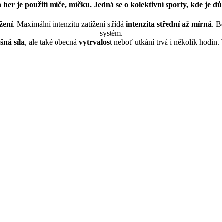
er je použití míče, míčku. Jedná se o kolektivní sporty, kde je dů
žení
. Maximální intenzitu zatížení střídá
intenzita střední až mírná
. B
systém.
šná síla
, ale také obecná
vytrvalost
neboť utkání trvá i několik hodin.