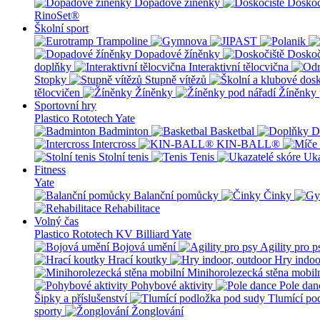
Dopadové žíněnky
Doskoč
RinoSet®
Školní sport
Dopadové žíněnky
Doskoč
doplňky
Interaktivní tělocvična
Stopky
Stupně vítězů
tělocvičen
Žíněnky
Žíněnky 
Sportovní hry
Plastico Rototech
Yate
Badminton
Basketbal
D
Intercross
KIN-BALL®
Stolní tenis
Tenis
Uka
Fitness
Yate
Balanční pomůcky
Činky
Rehabilitace
Volný čas
Plastico Rototech
KV Billiard
Yate
Bojová umění
Agility pro p
Hrací koutky
Hry indoo
Minihorolezecká stěna mobil
Pohybové aktivity
Pole dan
Šipky a příslušenství
Tlumící po
sporty
Žonglování