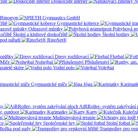
iště
Doskočiště interiér
N
iště
Gymnastické koberce
Odrazové můstky
Pohybová gr
Školní a klubové doskočiště
Školní hodiny
pod nářadí
RinoSet®
oplňky
Dresy rozlišovací
Florbal
Míče
Nohejbal
Příslušenství
zatelé skóre
Vodní polo
Volejbal
Gymnastické míče
Jóga
Karimat
sy
AiRRoller- systém zakrývání 
r, outdoor
Karimatky
Karty
Kulečn
ní
Multismyslová terapie
ce
Společenské hry
Stolní fotbal
dložka pod sudy
Trampolíny pro ven