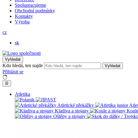
Spolupracujeme
Obchodní podmínky
Kontakty
Výroba
cz
sk
Vyhledat
Kdo hledá, ten najde
Vyhledat
Přihlásit se
☰
Atletika
Atletické překážky
Atle
Kladiva a stojany
Koule
Oštěpy a stojany