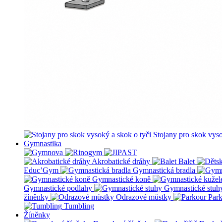
Stojany pro skok vyso
Gymnastika
Akrobatické dráhy
Balet
Educ’Gym
Gymnastická bradla
Gymnastické koně
Gymnastické podlahy
Gymnastické stuh
žíněnky
Odrazové můstky
Par
Tumbling
Žíněnky