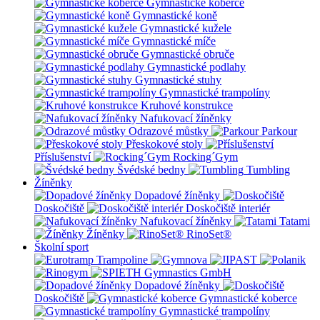
Gymnastické koberce
Gymnastické koně
Gymnastické kužele
Gymnastické míče
Gymnastické obruče
Gymnastické podlahy
Gymnastické stuhy
Gymnastické trampolíny
Kruhové konstrukce
Nafukovací žíněnky
Odrazové můstky
Parkour
Přeskokové stoly
Příslušenství
Rocking´Gym
Švédské bedny
Tumbling
Žíněnky
Dopadové žíněnky
Doskočiště
Doskočiště interiér
Nafukovací žíněnky
Tatami
Žíněnky
RinoSet®
Školní sport
Dopadové žíněnky
Doskočiště
Gymnastické koberce
Gymnastické trampolíny