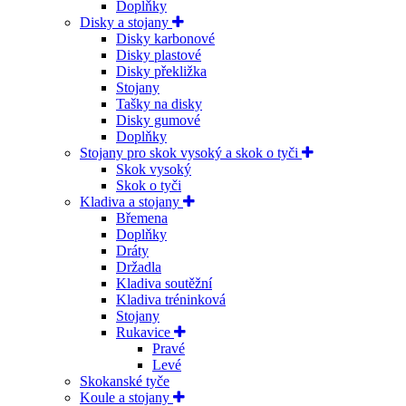
Doplňky
Disky a stojany
Disky karbonové
Disky plastové
Disky překližka
Stojany
Tašky na disky
Disky gumové
Doplňky
Stojany pro skok vysoký a skok o tyči
Skok vysoký
Skok o tyči
Kladiva a stojany
Břemena
Doplňky
Dráty
Držadla
Kladiva soutěžní
Kladiva tréninková
Stojany
Rukavice
Pravé
Levé
Skokanské tyče
Koule a stojany