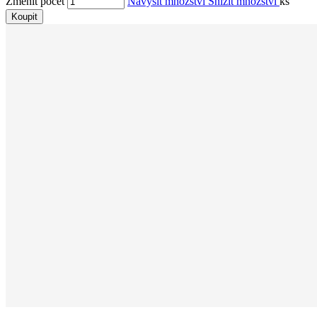
Změnit počet
Navýšit množství
Snížit množství
ks
Koupit