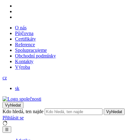
O nás
Půjčovna
Certifikáty
Reference
Spolupracujeme
Obchodní podmínky
Kontakty
Výroba
cz
sk
Vyhledat
Kdo hledá, ten najde
Vyhledat
Přihlásit se
☰