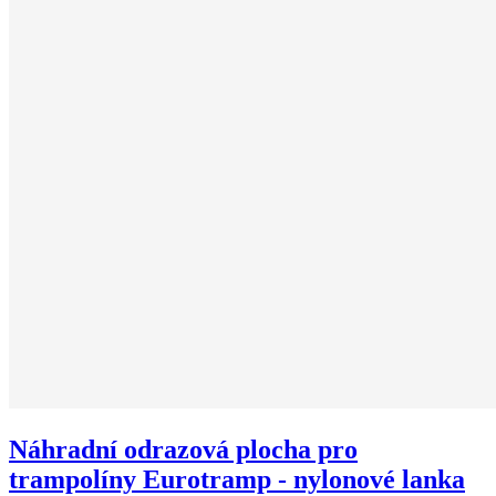
Náhradní odrazová plocha pro
trampolíny Eurotramp - nylonové lanka