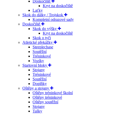
Doskočiště
Kryt na doskočiště
Laťky
Skok do dálky / Trojskok
Kompletní odrazové sady
Doskočiště
Skok do výšky
Kryt na doskočiště
Skok o tyči
Atletické překážky
Steeplechase
Soutěžní
Tréninkové
Vozíky
Startovní bloky
Stojany
Tréninkové
Soutěžní
Doplňky
Oštěpy a stojany
Oštěpy tréninkové školní
Oštěpy tréninkové
Oštěpy soutěžní
Stojany
Tašky