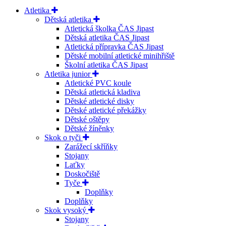
Atletika
Dětská atletika
Atletická školka ČAS Jipast
Dětská atletika ČAS Jipast
Atletická přípravka ČAS Jipast
Dětské mobilní atletické minihřiště
Školní atletika ČAS Jipast
Atletika junior
Atletické PVC koule
Dětská atletická kladiva
Dětské atletické disky
Dětské atletické překážky
Dětské oštěpy
Dětské žíněnky
Skok o tyči
Zarážecí skříňky
Stojany
Laťky
Doskočiště
Tyče
Doplňky
Doplňky
Skok vysoký
Stojany