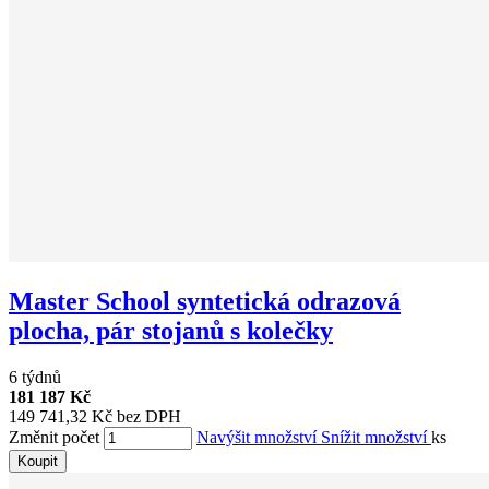
Master School syntetická odrazová
plocha, pár stojanů s kolečky
6 týdnů
181 187 Kč
149 741,32 Kč bez DPH
Změnit počet
Navýšit množství
Snížit množství
ks
Koupit