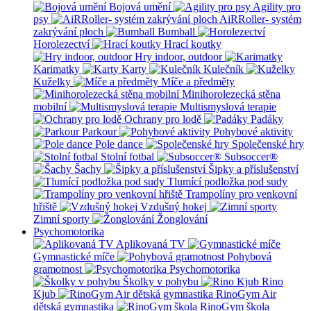
Bojová umění
Agility pro
psy
AiRRoller- systém
zakrývání ploch
Bumball
Horolezectví
Hrací koutky
Hry indoor, outdoor
Karimatky
Karty
Kulečník
Kuželky
Míče a předměty
Minihorolezecká stěna
mobilní
Multismyslová terapie
Ochrany pro lodě
Padáky
Parkour
Pohybové aktivity
Pole dance
Společenské hry
Stolní fotbal
Subsoccer®
Šachy
Šipky a příslušenství
Tlumící podložka pod sudy
Trampolíny pro venkovní
hřiště
Vzdušný hokej
Zimní sporty
Žonglování
Psychomotorika
Aplikovaná TV
Gymnastické míče
Pohybová
gramotnost
Psychomotorika
Školky v pohybu
Rino
Kjub
RinoGym Air
dětská gymnastika
RinoGym škola