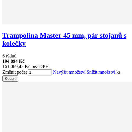
Trampolína Master 45 mm, pár stojanů s
kolečky
6 týdnů
194 894 Kč
161 069,42 Kč bez DPH
Změnit počet
Navýšit množství
Snížit množství
ks
Koupit