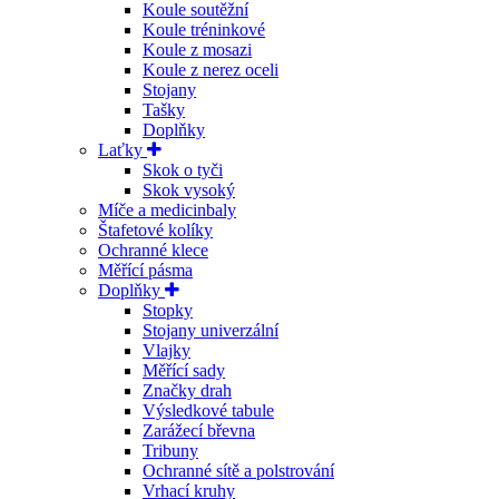
Koule soutěžní
Koule tréninkové
Koule z mosazi
Koule z nerez oceli
Stojany
Tašky
Doplňky
Laťky
Skok o tyči
Skok vysoký
Míče a medicinbaly
Štafetové kolíky
Ochranné klece
Měřící pásma
Doplňky
Stopky
Stojany univerzální
Vlajky
Měřící sady
Značky drah
Výsledkové tabule
Zarážecí břevna
Tribuny
Ochranné sítě a polstrování
Vrhací kruhy