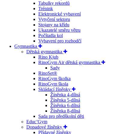
Tabulky rekordů
Trénink
Elektronické vybavení
Vytyčení sektoru
Stojany na křídu
Ukazatelé směru větru
Počítadla kol
Vybavení pro rozhodčí
Gymnastika
Dětská gymnastika
Rino Kjub
RinoGym Air dětská gymnastika
Sady
RinoSet®
RinoGym školka
RinoGym škola
Skládací žíněnky
Žíněnka 4-dílná
Žíněnka 5-dílná
Žíněnka 6-dílná
Žíněnka 8-dílná
Sada pro předškolní děti
Educ’Gym
Dopadové žíněnky
Přídavné žíněnky