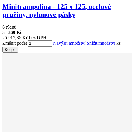
Minitrampolína - 125 x 125, ocelové
pružiny, nylonové pásky
6 týdnů
31 360 Kč
25 917,36 Kč bez DPH
Změnit počet
Navýšit množství
Snížit množství
ks
Koupit