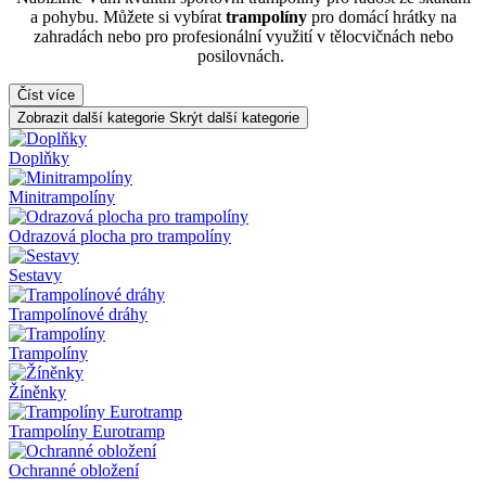
a pohybu. Můžete si vybírat
trampolíny
pro domácí hrátky na
zahradách nebo pro profesionální využití v tělocvičnách nebo
posilovnách.
Číst více
Zobrazit další kategorie
Skrýt další kategorie
Doplňky
Minitrampolíny
Odrazová plocha pro trampolíny
Sestavy
Trampolínové dráhy
Trampolíny
Žíněnky
Trampolíny Eurotramp
Ochranné obložení