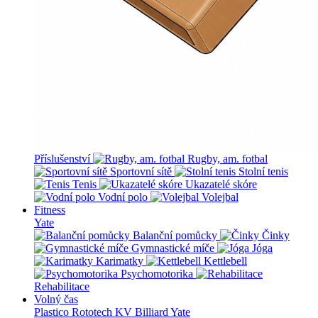
Příslušenství
Rugby, am. fotbal
Sportovní sítě
Stolní tenis
Tenis
Ukazatelé skóre
Vodní polo
Volejbal
Fitness
Yate
Balanční pomůcky
Činky
Gymnastické míče
Jóga
Karimatky
Kettlebell
Psychomotorika
Rehabilitace
Volný čas
Plastico Rototech
KV Billiard
Yate