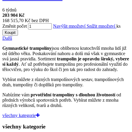
6 týdnů
203 904 Kč
168 515,70 Kč bez DPH
Změnit počet
Navýšit množství
Snížit množství
ks
Koupit
Další
Gymnastické trampolíny
jsou oblíbenou kratochvílí mnoha lidí již
od útlého věku. Poskakování nahoru a dolů má však v gymnastice
svá jasná pravidla. Sortiment
trampolín je opravdu široký, vybere
si každý
. Ať už potřebujete trampolínu pro profesionální využití do
tělocvičen, pro výuku do škol či jen tak pro radost do zahrady.
Vybírat můžete z různých trampolínových sestav, trampolínových
drah, trampolíny či doplňků pro trampolíny.
Nabízíme vám
prvotřídní trampolíny s dlouhou životností
od
předních výrobců sportovních potřeb. Vybírat můžete z mnoha
různých velikostí, tvarů a druhů.
všechny kategorie
všechny kategorie