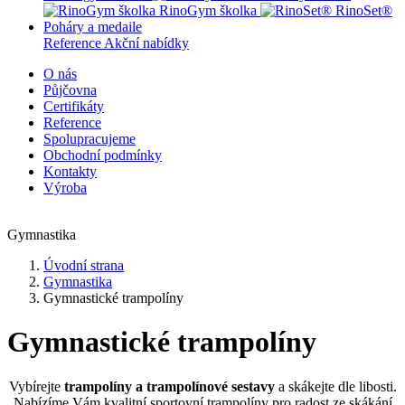
RinoGym školka
RinoSet®
Poháry a medaile
Reference
Akční nabídky
O nás
Půjčovna
Certifikáty
Reference
Spolupracujeme
Obchodní podmínky
Kontakty
Výroba
Gymnastika
Úvodní strana
Gymnastika
Gymnastické trampolíny
Gymnastické trampolíny
Vybírejte
trampolíny a trampolínové sestavy
a skákejte dle libosti.
Nabízíme Vám kvalitní sportovní trampolíny pro radost ze skákání