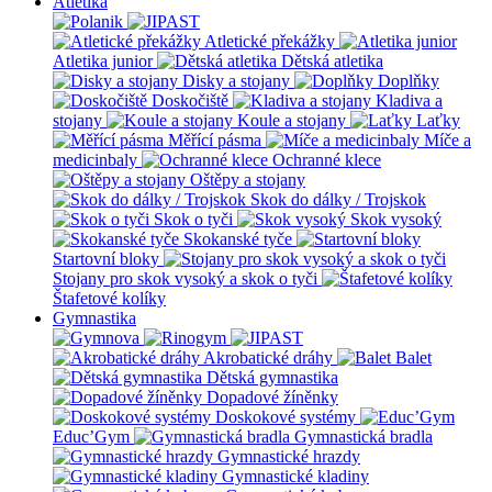
Atletika
Atletické překážky
Atletika junior
Dětská atletika
Disky a stojany
Doplňky
Doskočiště
Kladiva a
stojany
Koule a stojany
Laťky
Měřící pásma
Míče a
medicinbaly
Ochranné klece
Oštěpy a stojany
Skok do dálky / Trojskok
Skok o tyči
Skok vysoký
Skokanské tyče
Startovní bloky
Stojany pro skok vysoký a skok o tyči
Štafetové kolíky
Gymnastika
Akrobatické dráhy
Balet
Dětská gymnastika
Dopadové žíněnky
Doskokové systémy
Educ’Gym
Gymnastická bradla
Gymnastické hrazdy
Gymnastické kladiny