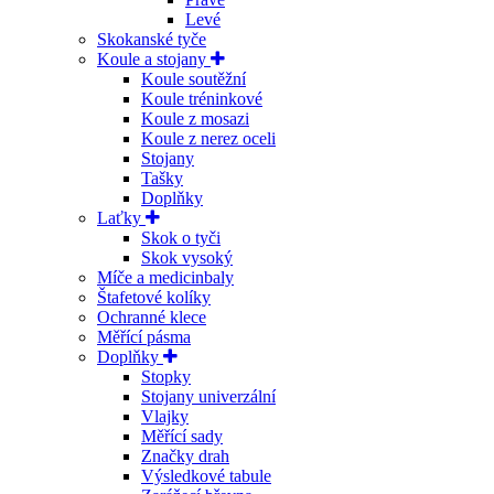
Levé
Skokanské tyče
Koule a stojany
Koule soutěžní
Koule tréninkové
Koule z mosazi
Koule z nerez oceli
Stojany
Tašky
Doplňky
Laťky
Skok o tyči
Skok vysoký
Míče a medicinbaly
Štafetové kolíky
Ochranné klece
Měřící pásma
Doplňky
Stopky
Stojany univerzální
Vlajky
Měřící sady
Značky drah
Výsledkové tabule