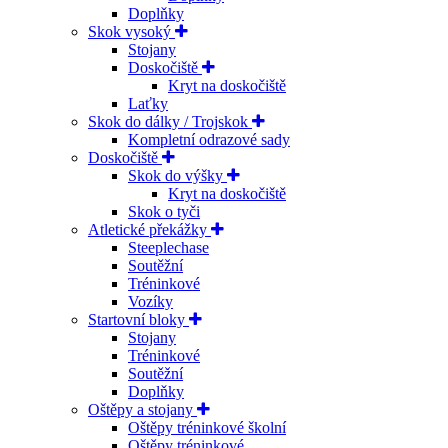
Doplňky
Skok vysoký
Stojany
Doskočiště
Kryt na doskočiště
Laťky
Skok do dálky / Trojskok
Kompletní odrazové sady
Doskočiště
Skok do výšky
Kryt na doskočiště
Skok o tyči
Atletické překážky
Steeplechase
Soutěžní
Tréninkové
Vozíky
Startovní bloky
Stojany
Tréninkové
Soutěžní
Doplňky
Oštěpy a stojany
Oštěpy tréninkové školní
Oštěpy tréninkové