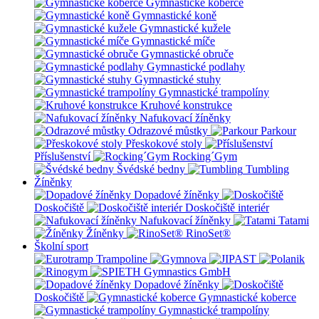
Gymnastické koberce
Gymnastické koně
Gymnastické kužele
Gymnastické míče
Gymnastické obruče
Gymnastické podlahy
Gymnastické stuhy
Gymnastické trampolíny
Kruhové konstrukce
Nafukovací žíněnky
Odrazové můstky
Parkour
Přeskokové stoly
Příslušenství
Rocking´Gym
Švédské bedny
Tumbling
Žíněnky
Dopadové žíněnky
Doskočiště
Doskočiště interiér
Nafukovací žíněnky
Tatami
Žíněnky
RinoSet®
Školní sport
Dopadové žíněnky
Doskočiště
Gymnastické koberce
Gymnastické trampolíny