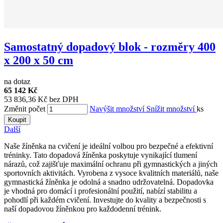
Samostatný dopadový blok - rozměry 400
x 200 x 50 cm
na dotaz
65 142 Kč
53 836,36 Kč bez DPH
Změnit počet
Navýšit množství
Snížit množství
ks
Koupit
Další
Naše žíněnka na cvičení je ideální volbou pro bezpečné a efektivní
tréninky. Tato dopadová žíněnka poskytuje vynikající tlumení
nárazů, což zajišťuje maximální ochranu při gymnastických a jiných
sportovních aktivitách. Vyrobena z vysoce kvalitních materiálů, naše
gymnastická žíněnka je odolná a snadno udržovatelná. Dopadovka
je vhodná pro domácí i profesionální použití, nabízí stabilitu a
pohodlí při každém cvičení. Investujte do kvality a bezpečnosti s
naší dopadovou žíněnkou pro každodenní trénink.