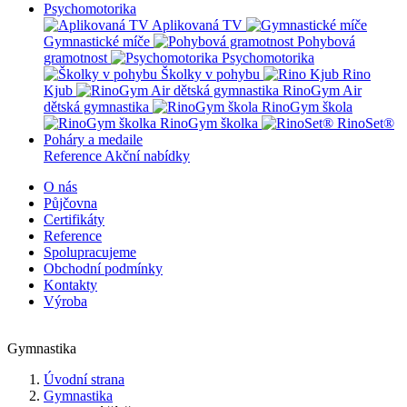
Psychomotorika
Aplikovaná TV
Gymnastické míče
Pohybová
gramotnost
Psychomotorika
Školky v pohybu
Rino
Kjub
RinoGym Air
dětská gymnastika
RinoGym škola
RinoGym školka
RinoSet®
Poháry a medaile
Reference
Akční nabídky
O nás
Půjčovna
Certifikáty
Reference
Spolupracujeme
Obchodní podmínky
Kontakty
Výroba
Gymnastika
Úvodní strana
Gymnastika