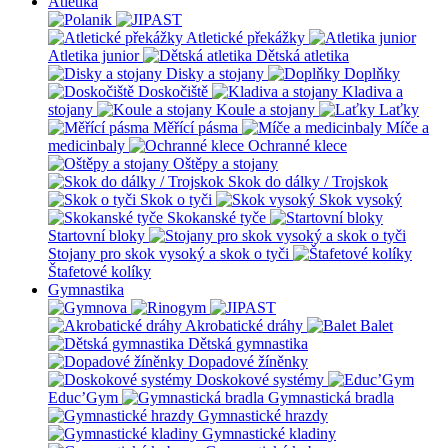
Atletika
Atletické překážky
Atletika junior
Dětská atletika
Disky a stojany
Doplňky
Doskočiště
Kladiva a
stojany
Koule a stojany
Laťky
Měřící pásma
Míče a
medicinbaly
Ochranné klece
Oštěpy a stojany
Skok do dálky / Trojskok
Skok o tyči
Skok vysoký
Skokanské tyče
Startovní bloky
Stojany pro skok vysoký a skok o tyči
Štafetové kolíky
Gymnastika
Akrobatické dráhy
Balet
Dětská gymnastika
Dopadové žíněnky
Doskokové systémy
Educ’Gym
Gymnastická bradla
Gymnastické hrazdy
Gymnastické kladiny