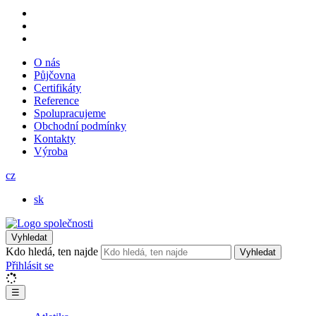
O nás
Půjčovna
Certifikáty
Reference
Spolupracujeme
Obchodní podmínky
Kontakty
Výroba
cz
sk
Vyhledat
Kdo hledá, ten najde
Vyhledat
Přihlásit se
☰