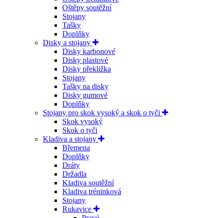
Oštěpy soutěžní
Stojany
Tašky
Doplňky
Disky a stojany
Disky karbonové
Disky plastové
Disky překližka
Stojany
Tašky na disky
Disky gumové
Doplňky
Stojany pro skok vysoký a skok o tyči
Skok vysoký
Skok o tyči
Kladiva a stojany
Břemena
Doplňky
Dráty
Držadla
Kladiva soutěžní
Kladiva tréninková
Stojany
Rukavice
Pravé