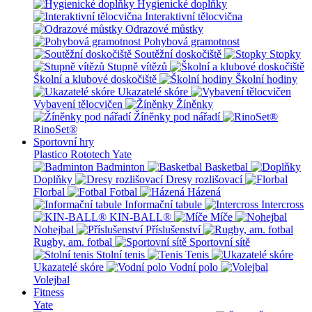
Hygienické doplňky
Interaktivní tělocvična
Odrazové můstky
Pohybová gramotnost
Soutěžní doskočiště
Stopky
Stupně vítězů
Školní a klubové doskočiště
Školní hodiny
Ukazatelé skóre
Vybavení tělocvičen
Žíněnky
Žíněnky pod nářadí
RinoSet®
Sportovní hry
Plastico Rototech
Yate
Badminton
Basketbal
Doplňky
Dresy rozlišovací
Florbal
Fotbal
Házená
Informační tabule
Intercross
KIN-BALL®
Míče
Nohejbal
Příslušenství
Rugby, am. fotbal
Sportovní sítě
Stolní tenis
Tenis
Ukazatelé skóre
Vodní polo
Volejbal
Fitness
Yate