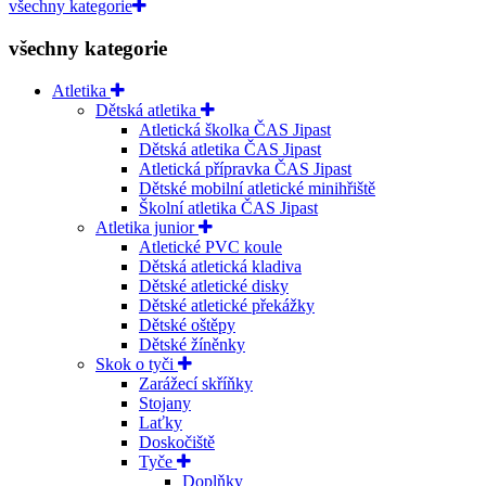
všechny kategorie
všechny kategorie
Atletika
Dětská atletika
Atletická školka ČAS Jipast
Dětská atletika ČAS Jipast
Atletická přípravka ČAS Jipast
Dětské mobilní atletické minihřiště
Školní atletika ČAS Jipast
Atletika junior
Atletické PVC koule
Dětská atletická kladiva
Dětské atletické disky
Dětské atletické překážky
Dětské oštěpy
Dětské žíněnky
Skok o tyči
Zarážecí skříňky
Stojany
Laťky
Doskočiště
Tyče
Doplňky