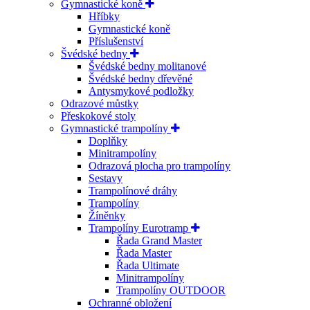
Gymnastické koně
Hříbky
Gymnastické koně
Příslušenství
Švédské bedny
Švédské bedny molitanové
Švédské bedny dřevěné
Antysmykové podložky
Odrazové můstky
Přeskokové stoly
Gymnastické trampolíny
Doplňky
Minitrampolíny
Odrazová plocha pro trampolíny
Sestavy
Trampolínové dráhy
Trampolíny
Žíněnky
Trampolíny Eurotramp
Řada Grand Master
Řada Master
Řada Ultimate
Minitrampolíny
Trampolíny OUTDOOR
Ochranné obložení