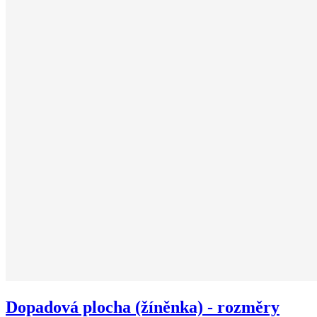
Dopadová plocha (žíněnka) - rozměry