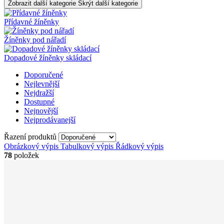
Zobrazit další kategorie
Skrýt další kategorie
Přídavné žíněnky
Žíněnky pod nářadí
Dopadové žíněnky skládací
Doporučené
Nejlevnější
Nejdražší
Dostupné
Nejnovější
Nejprodávanejší
Řazení produktů
Obrázkový výpis
Tabulkový výpis
Řádkový výpis
78
položek