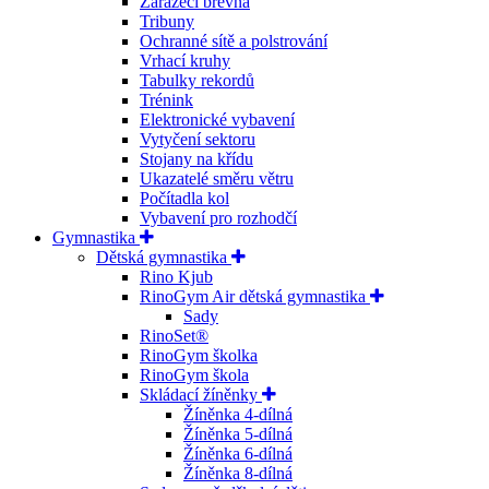
Zarážecí břevna
Tribuny
Ochranné sítě a polstrování
Vrhací kruhy
Tabulky rekordů
Trénink
Elektronické vybavení
Vytyčení sektoru
Stojany na křídu
Ukazatelé směru větru
Počítadla kol
Vybavení pro rozhodčí
Gymnastika
Dětská gymnastika
Rino Kjub
RinoGym Air dětská gymnastika
Sady
RinoSet®
RinoGym školka
RinoGym škola
Skládací žíněnky
Žíněnka 4-dílná
Žíněnka 5-dílná
Žíněnka 6-dílná
Žíněnka 8-dílná