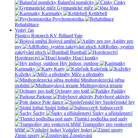
Balanční pomůcky
Činky
Gymnastické míče
Jóga
Karimatky
Kettlebell
Psychomotorika
Rehabilitace
Volný čas
Plastico Rototech
KV Billiard
Yate
Bojová umění
Agility pro
psy
AiRRoller- systém
zakrývání ploch
Bumball
Horolezectví
Hrací koutky
Hry indoor, outdoor
Karimatky
Karty
Kulečník
Kuželky
Míče a předměty
Minihorolezecká stěna
mobilní
Multismyslová terapie
Ochrany pro lodě
Padáky
Parkour
Pohybové aktivity
Pole dance
Společenské hry
Stolní fotbal
Subsoccer®
Šachy
Šipky a příslušenství
Tlumící podložka pod sudy
Trampolíny pro venkovní
hřiště
Vzdušný hokej
Zimní sporty
Žonglování