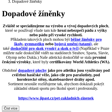
Dopadové žíněnky
Dopadové žíněnky
Zvláště se specializujeme na výrobu a vývoj dopadových ploch
,
které se používají všude tam kde
hrozí nebezpečí pádu z výšky
nebo pádu při vysoké rychlosti.
Příkladem takových ploch mohou být
běžné žíněnky pro
školy
,
gymnastiku
nebo
bojová umění (tatami
)
, ale
také
doskočiště pro skok vysoký a skok o tyči
(Například v Praze
můžete naše doskočiště vidět na stadiónech Strahov, Sparta, Slavie,
Olymp nebo Dukla.) Naše atletická doskočiště se stala
prvními
českými výrobky
, které byly
certifikovány
World Athletics (WA).
Obdobné
dopadové plochy
jako pro atletiku jsou využívány pod
cvičební hasičské věže, jako cíle pro parašutisty, pod
horolezecké stěny, skateboardové dráhy apod.
Sortiment neustále rozšiřujeme tak, abychom dokázali pokrýt
základní oblasti sportu pro školní sport i profesionály.
https://www.jipast.cz/pet-zakladnich-zinenek
Číst více