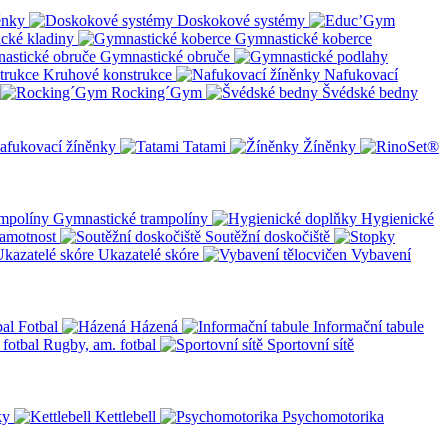
ěnky
Doskokové systémy
cké kladiny
Gymnastické koberce
Gymnastické obruče
Kruhové konstrukce
Nafukovací
Rocking´Gym
Švédské bedny
afukovací žíněnky
Tatami
Žíněnky
Gymnastické trampolíny
Hygienické
amotnost
Soutěžní doskočiště
Ukazatelé skóre
Vybavení
Fotbal
Házená
Informační tabule
Rugby, am. fotbal
Sportovní sítě
ky
Kettlebell
Psychomotorika