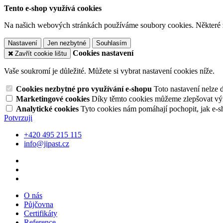
Tento e-shop využívá cookies
Na našich webových stránkách používáme soubory cookies. Některé z n
Nastavení
Jen nezbytné
Souhlasím
Cookies nastavení
Zavřít cookie lištu
Vaše soukromí je důležité. Můžete si vybrat nastavení cookies níže.
Cookies nezbytné pro využívání e-shopu
Toto nastavení nelze 
Marketingové cookies
Díky těmto cookies můžeme zlepšovat výko
Analytické cookies
Tyto cookies nám pomáhají pochopit, jak e-s
Potvrzuji
+420 495 215 115
info@jipast.cz
O nás
Půjčovna
Certifikáty
Reference