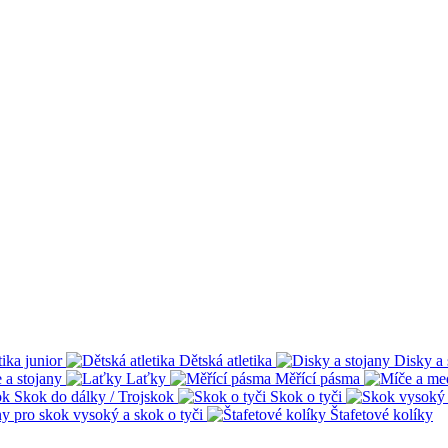
tika junior
Dětská atletika
Disky a 
 a stojany
Laťky
Měřící pásma
Skok do dálky / Trojskok
Skok o tyči
ny pro skok vysoký a skok o tyči
Štafetové kolíky