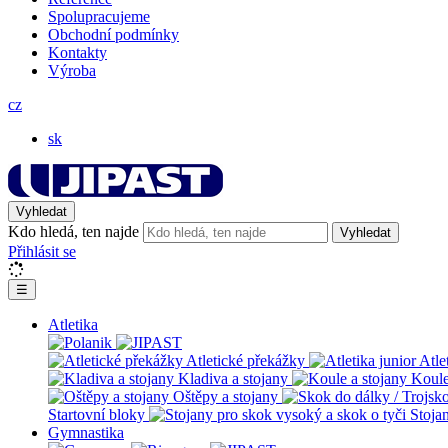
Spolupracujeme
Obchodní podmínky
Kontakty
Výroba
cz
sk
Vyhledat
Kdo hledá, ten najde
Vyhledat
Přihlásit se
☰
Atletika
Atletické překážky
Atle
Kladiva a stojany
Koule
Oštěpy a stojany
Startovní bloky
Stoja
Gymnastika