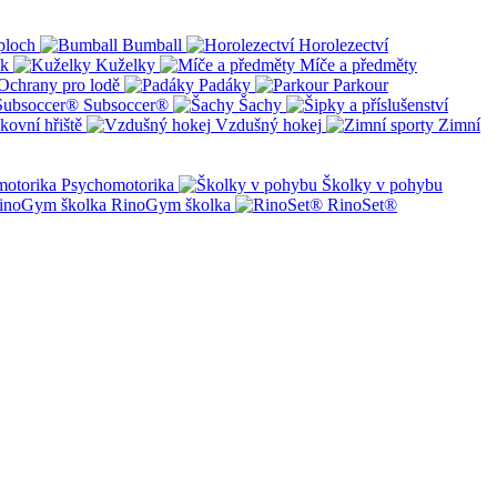
ploch
Bumball
Horolezectví
ík
Kuželky
Míče a předměty
Ochrany pro lodě
Padáky
Parkour
Subsoccer®
Šachy
kovní hřiště
Vzdušný hokej
Zimní
Psychomotorika
Školky v pohybu
RinoGym školka
RinoSet®