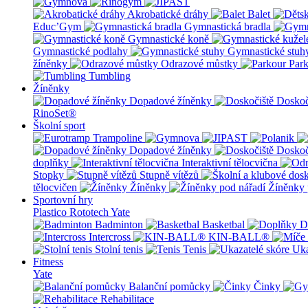
Akrobatické dráhy
Balet
Educ’Gym
Gymnastická bradla
Gymnastické koně
Gymnastické podlahy
Gymnastické stuh
žíněnky
Odrazové můstky
Par
Tumbling
Žíněnky
Dopadové žíněnky
Doskoč
RinoSet®
Školní sport
Dopadové žíněnky
Doskoč
doplňky
Interaktivní tělocvična
Stopky
Stupně vítězů
tělocvičen
Žíněnky
Žíněnky 
Sportovní hry
Plastico Rototech
Yate
Badminton
Basketbal
D
Intercross
KIN-BALL®
Stolní tenis
Tenis
Uka
Fitness
Yate
Balanční pomůcky
Činky
Rehabilitace