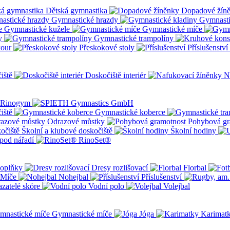
Dětská gymnastika
Dopadové žín
Gymnastické hrazdy
Gymnasti
Gymnastické kužele
Gymnastické míče
y
Gymnastické trampolíny
kour
Přeskokové stoly
Příslušenství
iště
Doskočiště interiér
N
iště
Gymnastické koberce
Odrazové můstky
Pohybová gr
Školní a klubové doskočiště
Školní hodiny
pod nářadí
RinoSet®
oplňky
Dresy rozlišovací
Florbal
Míče
Nohejbal
Příslušenství
zatelé skóre
Vodní polo
Volejbal
Gymnastické míče
Jóga
Karimat