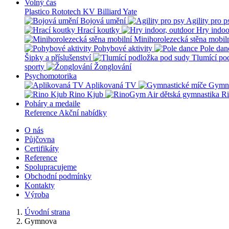
Volný čas
Plastico Rototech
KV Billiard
Yate
Bojová umění
Agility pro p
Hrací koutky
Hry indoo
Minihorolezecká stěna mobil
Pohybové aktivity
Pole dan
Šipky a příslušenství
Tlumící po
sporty
Žonglování
Psychomotorika
Aplikovaná TV
Gymna
Rino Kjub
Ri
Poháry a medaile
Reference
Akční nabídky
O nás
Půjčovna
Certifikáty
Reference
Spolupracujeme
Obchodní podmínky
Kontakty
Výroba
Úvodní strana
Gymnova