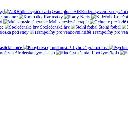
sy
AiRRoller- systém zakrývání 
r, outdoor
Karimatky
Karty
Kulečn
ní
Multismyslová terapie
ce
Společenské hry
Stolní fotbal
dložka pod sudy
Trampolíny pro ven
stické míče
Pohybová gramotnost
noGym Air dětská gymnastika
RinoGym škola