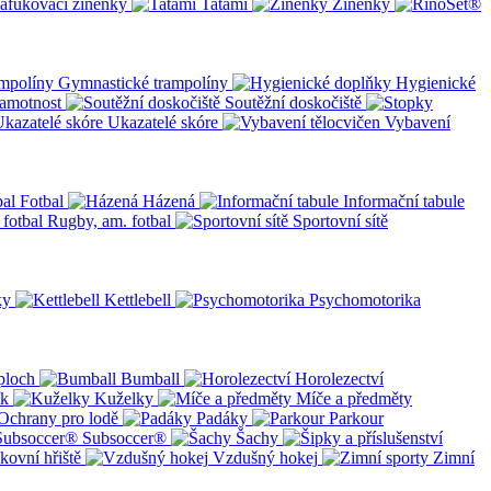
afukovací žíněnky
Tatami
Žíněnky
Gymnastické trampolíny
Hygienické
amotnost
Soutěžní doskočiště
Ukazatelé skóre
Vybavení
Fotbal
Házená
Informační tabule
Rugby, am. fotbal
Sportovní sítě
ky
Kettlebell
Psychomotorika
ploch
Bumball
Horolezectví
ík
Kuželky
Míče a předměty
Ochrany pro lodě
Padáky
Parkour
Subsoccer®
Šachy
kovní hřiště
Vzdušný hokej
Zimní