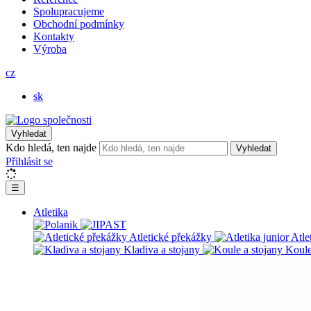
Spolupracujeme
Obchodní podmínky
Kontakty
Výroba
cz
sk
Vyhledat
Kdo hledá, ten najde
Vyhledat
Přihlásit se
☰
Atletika
Atletické překážky
Atle
Kladiva a stojany
Koule