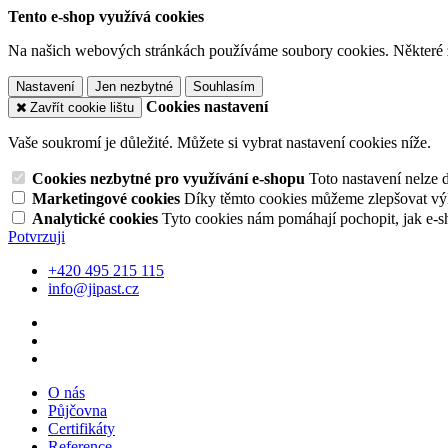
Tento e-shop využívá cookies
Na našich webových stránkách používáme soubory cookies. Některé z n
Nastavení
Jen nezbytné
Souhlasím
Cookies nastavení
Zavřít cookie lištu
Vaše soukromí je důležité. Můžete si vybrat nastavení cookies níže.
Cookies nezbytné pro využívání e-shopu
Toto nastavení nelze 
Marketingové cookies
Díky těmto cookies můžeme zlepšovat výko
Analytické cookies
Tyto cookies nám pomáhají pochopit, jak e-s
Potvrzuji
+420 495 215 115
info@jipast.cz
O nás
Půjčovna
Certifikáty
Reference