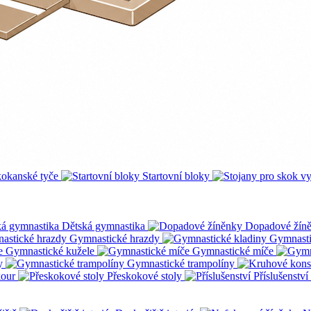
okanské tyče
Startovní bloky
Dětská gymnastika
Dopadové žín
Gymnastické hrazdy
Gymnasti
Gymnastické kužele
Gymnastické míče
y
Gymnastické trampolíny
kour
Přeskokové stoly
Příslušenství